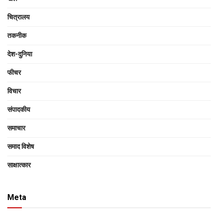
चित्रालय
तकनीक
देश-दुनिया
फीचर
विचार
संपादकीय
समाचार
समाद विशेष
साक्षात्‍कार
Meta