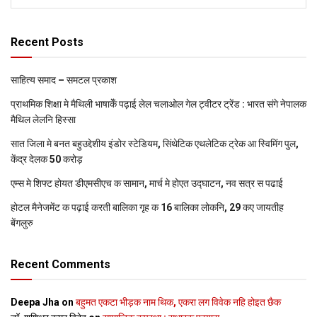
Recent Posts
साहित्य समाद – समटल प्रकाश
प्राथमिक शि‍क्षा मे मैथि‍ली भाषाकेँ पढ़ाई लेल चलाओल गेल ट्वीटर ट्रेंड : भारत संगे नेपालक
मैथिल लेलनि हिस्सा
सात जिला मे बनत बहुउद्देशीय इंडोर स्‍टेडि‍यम, सिंथेटिक एथलेटिक ट्रेक आ स्विमिंग पुल,
केंद्र देलक 50 करोड़
एम्स मे शिफ्ट होयत डीएमसीएच क सामान, मार्च मे होएत उद्घाटन, नव सत्र स पढाई
होटल मैनेजमेंट क पढ़ाई करती बालिका गृह क 16 बालिका लोकनि, 29 कए जायतीह
बेंगलुरु
Recent Comments
Deepa Jha
on
बहुमत एकटा भीड़क नाम थिक, एकरा लग विवेक नहि होइत छैक