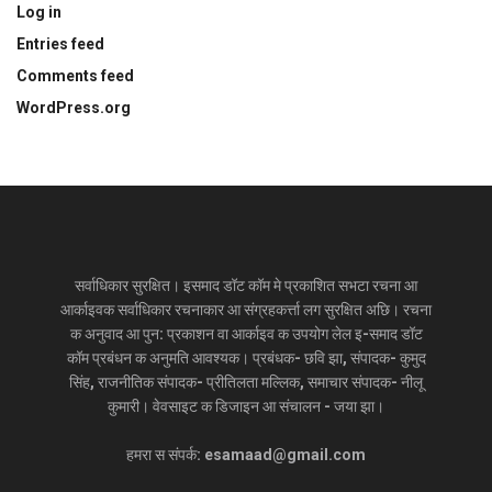
Log in
Entries feed
Comments feed
WordPress.org
सर्वाधिकार सुरक्षित। इसमाद डॉट कॉम मे प्रकाशित सभटा रचना आ
आर्काइवक सर्वाधिकार रचनाकार आ संग्रहकर्त्ता लग सुरक्षित अछि। रचना
क अनुवाद आ पुन: प्रकाशन वा आर्काइव क उपयोग लेल इ-समाद डॉट
कॉम प्रबंधन क अनुमति आवश्यक। प्रबंधक- छवि झा, संपादक- कुमुद
सिंह, राजनीतिक संपादक- प्रीतिलता मल्लिक, समाचार संपादक- नीलू
कुमारी। वेवसाइट क डिजाइन आ संचालन - जया झा।
हमरा स संपर्क: esamaad@gmail.com