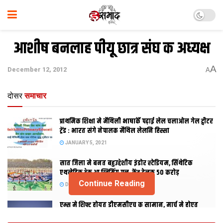
आशीष बनलाह पीयू छात्र संघ क अध्‍यक्ष
A
December 12, 2012
A
दोसर
समाचार
प्राथमिक शि‍क्षा मे मैथि‍ली भाषाकेँ पढ़ाई लेल चलाओल गेल ट्वीटर
ट्रेंड : भारत संगे नेपालक मैथिल लेलनि हिस्सा
JANUARY 5, 2021
सात जिला मे बनत बहुउद्देशीय इंडोर स्‍टेडि‍यम, सिंथेटिक
एथलेटिक ट्रेक आ स्विमिंग पुल, केंद्र देलक 50 करोड़
Continue Reading
DECEMBER 26, 2020
एम्स मे शिफ्ट होयत डीएमसीएच क सामान, मार्च मे होएत
उद्घाटन, नव सत्र स पढाई