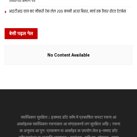
उपयोगिता प्रमाण पत्र
आइटीआइ छात्र कए नौकरी देबा लेल 200 कंपनी आउत बिहार, मार्च तक तैयार होएत डेटाबेस
बेसी पढ़ल गेल
No Content Available
सर्वाधिकार सुरक्षित। इसमाद डॉट कॉम मे प्रकाशित सभटा रचना आ
आर्काइवक सर्वाधिकार रचनाकार आ संग्रहकर्त्ता लग सुरक्षित अछि। रचना
क अनुवाद आ पुन: प्रकाशन वा आर्काइव क उपयोग लेल इ-समाद डॉट