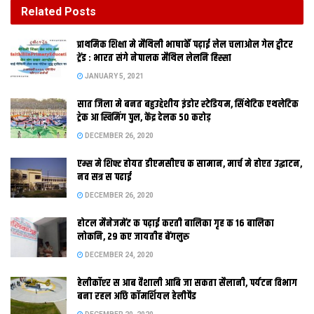
DECEMBER 26, 2020
Related
Posts
होटल मैनेजमेंट क पढ़ाई करती बालिका गृह क 16 बालिका
प्राथमिक शि‍क्षा मे मैथि‍ली भाषाकेँ पढ़ाई लेल चलाओल गेल ट्वीटर
लोकनि, 29 कए जायतीह बेंगलुरु
ट्रेंड : भारत संगे नेपालक मैथिल लेलनि हिस्सा
DECEMBER 24, 2020
JANUARY 5, 2021
सात जिला मे बनत बहुउद्देशीय इंडोर स्‍टेडि‍यम, सिंथेटिक एथलेटिक
ट्रेक आ स्विमिंग पुल, केंद्र देलक 50 करोड़
DECEMBER 26, 2020
एम्स मे शिफ्ट होयत डीएमसीएच क सामान, मार्च मे होएत उद्घाटन,
नव सत्र स पढाई
एबीवीपी आ
DECEMBER 26, 2020
होटल मैनेजमेंट क पढ़ाई करती बालिका गृह क 16 बालिका
लोकनि, 29 कए जायतीह बेंगलुरु
DECEMBER 24, 2020
हेलीकॉप्टर स आब वैशाली आबि जा सकता सैलानी, पर्यटन विभाग
बना रहल अछि कॉमर्शियल हेलीपैड
आइसा मे भेल मुख्‍य मुकाबला, राजद आ जदयू सेहो दर्ज केलक जीत