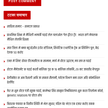
maithili news, mithila news, bihar news, latest bihar
news, latest mithila news, latest maithili news, maithili
newspaper, darbhanga, patna, दरभंगा, मिथिला, मिथिला समाचार,
टटका समाचार
मैथिली समाचार, बिहार, मिथिला समाद, इ-समाद, इपेपर
साहित्य समाद – समटल प्रकाश
प्राथमिक शि‍क्षा मे मैथि‍ली भाषाकेँ पढ़ाई लेल चलाओल गेल ट्वीटर ट्रेंड : भारत संगे नेपालक
मैथिल लेलनि हिस्सा
Tags:
bihar news
darbhanga
latest bihar news
सात जिला मे बनत बहुउद्देशीय इंडोर स्‍टेडि‍यम, सिंथेटिक एथलेटिक ट्रेक आ स्विमिंग पुल, केंद्र
latest maithili news
latest mithila news
maithili news
देलक 50 करोड़
maithili newspaper
mithila news
patna
इ-समाद
एम्स मे शिफ्ट होयत डीएमसीएच क सामान, मार्च मे होएत उद्घाटन, नव सत्र स पढाई
इपेपर
दरभंगा
बिहार
मिथिला
मिथिला समाचार
मिथिला समाद
होटल मैनेजमेंट क पढ़ाई करती बालिका गृह क 16 बालिका लोकनि, 29 कए जायतीह बेंगलुरु
मैथिली समाचार
हेलीकॉप्टर स आब वैशाली आबि जा सकता सैलानी, पर्यटन विभाग बना रहल अछि कॉमर्शियल
हेलीपैड
फेर स शुरू होएत पंजी सूत्रक पढाई, कामेश्वर सिंह संस्कृत विश्वविद्यालय शुरू करत डिप्लोमा कोर्स,
genetic relations पर होएत शोध
बिहारक पंचायत क वित्‍तीय स्थिति मे भेल सुधार, पहिल बेर भेटत एक हजार करोड़ तकक