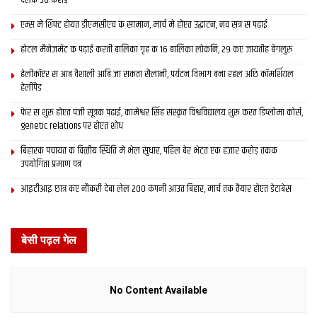
देलक 50 करोड़
latest bihar news
latest maithili news
एम्स मे शिफ्ट होयत डीएमसीएच क सामान, मार्च मे होएत उद्घाटन, नव सत्र स पढाई
latest mithila news
maithili news
maithili newspaper
होटल मैनेजमेंट क पढ़ाई करती बालिका गृह क 16 बालिका लोकनि, 29 कए जायतीह बेंगलुरु
mithila news
patna
saharsa
इ-समाद
इपेपर
दरभंगा
हेलीकॉप्टर स आब वैशाली आबि जा सकता सैलानी, पर्यटन विभाग बना रहल अछि कॉमर्शियल
बिहार
मिथिला
मिथिला समाचार
मिथिला समाद
मैथिली समाचार
हेलीपैड
फेर स शुरू होएत पंजी सूत्रक पढाई, कामेश्वर सिंह संस्कृत विश्वविद्यालय शुरू करत डिप्लोमा कोर्स,
genetic relations पर होएत शोध
बिहारक पंचायत क वित्‍तीय स्थिति मे भेल सुधार, पहिल बेर भेटत एक हजार करोड़ तकक
उपयोगिता प्रमाण पत्र
आइटीआइ छात्र कए नौकरी देबा लेल 200 कंपनी आउत बिहार, मार्च तक तैयार होएत डेटाबेस
बेसी पढ़ल गेल
No Content Available