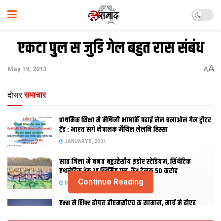
एकटा पुल स जुडि गेल बहुत रास संबंध
A
May 19, 2013
A
दोसर
समाचार
प्राथमिक शि‍क्षा मे मैथि‍ली भाषाकेँ पढ़ाई लेल चलाओल गेल ट्वीटर
ट्रेंड : भारत संगे नेपालक मैथिल लेलनि हिस्सा
JANUARY 5, 2021
सात जिला मे बनत बहुउद्देशीय इंडोर स्‍टेडि‍यम, सिंथेटिक
एथलेटिक ट्रेक आ स्विमिंग पुल, केंद्र देलक 50 करोड़
Continue Reading
DECEMBER 26, 2020
एम्स मे शिफ्ट होयत डीएमसीएच क सामान, मार्च मे होएत
उद्घाटन, नव सत्र स पढाई