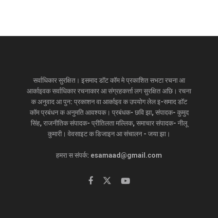
सर्वाधिकार सुरक्षित। इसमाद डॉट कॉम मे प्रकाशित सभटा रचना आ
आर्काइवक सर्वाधिकार रचनाकार आ संग्रहकर्त्ता लग सुरक्षित अछि। रचना
क अनुवाद आ पुन: प्रकाशन वा आर्काइव क उपयोग लेल इ-समाद डॉट
कॉम प्रबंधन क अनुमति आवश्यक। प्रबंधक- छवि झा, संपादक- कुमुद
सिंह, राजनीतिक संपादक- प्रीतिलता मल्लिक, समाचार संपादक- नीलू
कुमारी। वेवसाइट क डिजाइन आ संचालन - जया झा।
हमरा स संपर्क: esamaad@gmail.com