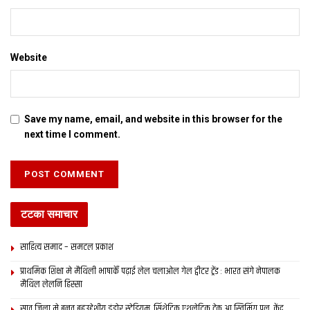
Website
Save my name, email, and website in this browser for the
next time I comment.
टटका समाचार
साहित्य समाद – समटल प्रकाश
प्राथमिक शि‍क्षा मे मैथि‍ली भाषाकेँ पढ़ाई लेल चलाओल गेल ट्वीटर ट्रेंड : भारत संगे नेपालक
मैथिल लेलनि हिस्सा
सात जिला मे बनत बहुउद्देशीय इंडोर स्‍टेडि‍यम, सिंथेटिक एथलेटिक ट्रेक आ स्विमिंग पुल, केंद्र