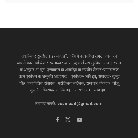
सर्वाधिकार सुरक्षित। इसमाद डॉट कॉम मे प्रकाशित सभटा रचना आ
आर्काइवक सर्वाधिकार रचनाकार आ संग्रहकर्त्ता लग सुरक्षित अछि। रचना
क अनुवाद आ पुन: प्रकाशन वा आर्काइव क उपयोग लेल इ-समाद डॉट
कॉम प्रबंधन क अनुमति आवश्यक। प्रबंधक- छवि झा, संपादक- कुमुद
सिंह, राजनीतिक संपादक- प्रीतिलता मल्लिक, समाचार संपादक- नीलू
कुमारी। वेवसाइट क डिजाइन आ संचालन - जया झा।
हमरा स संपर्क: esamaad@gmail.com