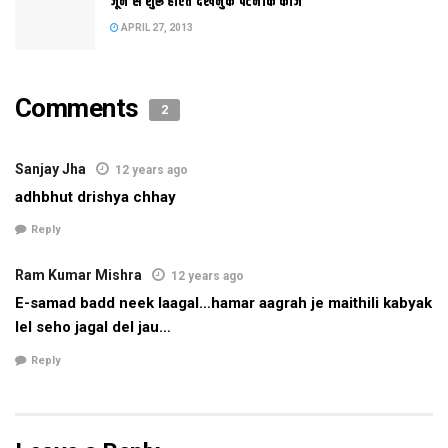
जून स शुरू होएत देखनुक पटनाक काज
latest maithili news
latest mithila news
maithili news
APRIL 27, 2013
maithili newspaper
mithila news
patna
saharsa
इ-समाद
इपेपर
दरभंगा
बिहार
मिथिला
मिथिला समाचार
Comments
2
मिथिला समाद
मैथिली समाचार
Sanjay Jha
12 years ago
adhbhut drishya chhay
Reply
Ram Kumar Mishra
12 years ago
E-samad badd neek laagal…hamar aagrah je maithili kabyak
lel seho jagal del jau…
Reply