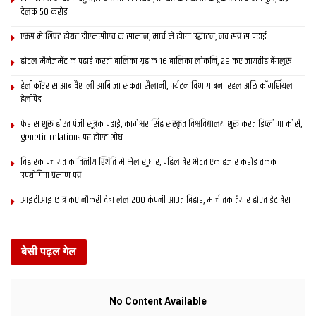
देलक 50 करोड़
एम्स मे शिफ्ट होयत डीएमसीएच क सामान, मार्च मे होएत उद्घाटन, नव सत्र स पढाई
होटल मैनेजमेंट क पढ़ाई करती बालिका गृह क 16 बालिका लोकनि, 29 कए जायतीह बेंगलुरु
हेलीकॉप्टर स आब वैशाली आबि जा सकता सैलानी, पर्यटन विभाग बना रहल अछि कॉमर्शियल
हेलीपैड
फेर स शुरू होएत पंजी सूत्रक पढाई, कामेश्वर सिंह संस्कृत विश्वविद्यालय शुरू करत डिप्लोमा कोर्स,
genetic relations पर होएत शोध
बिहारक पंचायत क वित्‍तीय स्थिति मे भेल सुधार, पहिल बेर भेटत एक हजार करोड़ तकक
उपयोगिता प्रमाण पत्र
आइटीआइ छात्र कए नौकरी देबा लेल 200 कंपनी आउत बिहार, मार्च तक तैयार होएत डेटाबेस
बेसी पढ़ल गेल
No Content Available