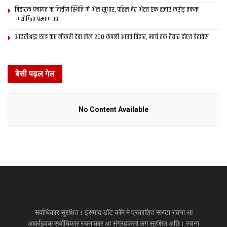
बिहारक पंचायत क वित्‍तीय स्थिति मे भेल सुधार, पहिल बेर भेटत एक हजार करोड़ तकक
उपयोगिता प्रमाण पत्र
आइटीआइ छात्र कए नौकरी देबा लेल 200 कंपनी आउत बिहार, मार्च तक तैयार होएत डेटाबेस
बेसी पढ़ल गेल
No Content Available
सर्वाधिकार सुरक्षित। इसमाद डॉट कॉम मे प्रकाशित सभटा रचना आ
आर्काइवक सर्वाधिकार रचनाकार आ संग्रहकर्त्ता लग सुरक्षित अछि। रचना