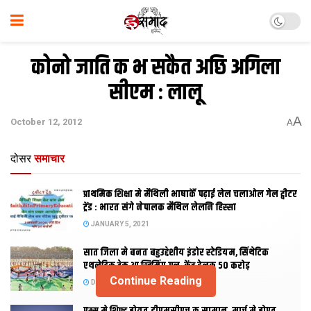
कोनो जाति क भ सकैत अछि अगिला
सीएम : लालू
A
October 12, 2012
A
दोसर
समाचार
प्राथमिक शि‍क्षा मे मैथि‍ली भाषाकेँ पढ़ाई लेल चलाओल गेल ट्वीटर
ट्रेंड : भारत संगे नेपालक मैथिल लेलनि हिस्सा
JANUARY 5, 2021
सात जिला मे बनत बहुउद्देशीय इंडोर स्‍टेडि‍यम, सिंथेटिक
एथलेटिक ट्रेक आ स्विमिंग पुल, केंद्र देलक 50 करोड़
Continue Reading
DECEMBER 26, 2020