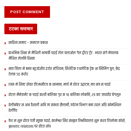
टटका समाचार
साहित्य समाद – समटल प्रकाश
प्राथमिक शि‍क्षा मे मैथि‍ली भाषाकेँ पढ़ाई लेल चलाओल गेल ट्वीटर ट्रेंड : भारत संगे नेपालक
मैथिल लेलनि हिस्सा
सात जिला मे बनत बहुउद्देशीय इंडोर स्‍टेडि‍यम, सिंथेटिक एथलेटिक ट्रेक आ स्विमिंग पुल, केंद्र
देलक 50 करोड़
एम्स मे शिफ्ट होयत डीएमसीएच क सामान, मार्च मे होएत उद्घाटन, नव सत्र स पढाई
होटल मैनेजमेंट क पढ़ाई करती बालिका गृह क 16 बालिका लोकनि, 29 कए जायतीह बेंगलुरु
हेलीकॉप्टर स आब वैशाली आबि जा सकता सैलानी, पर्यटन विभाग बना रहल अछि कॉमर्शियल
हेलीपैड
फेर स शुरू होएत पंजी सूत्रक पढाई, कामेश्वर सिंह संस्कृत विश्वविद्यालय शुरू करत डिप्लोमा कोर्स,
genetic relations पर होएत शोध