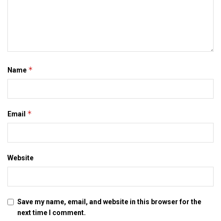
maithili news, mithila news, bihar news, latest bihar
news, latest mithila news, latest maithili news, maithili
newspaper, darbhanga, patna
*
Name
Tags:
bihar news
darbhanga
latest bihar news
latest maithili news
latest mithila news
maithili news
maithili newspaper
mithila news
patna
*
Email
Website
Save my name, email, and website in this browser for the
next time I comment.