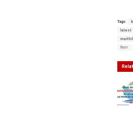
Tags:
b
latest
maithi
बिहार
Rela