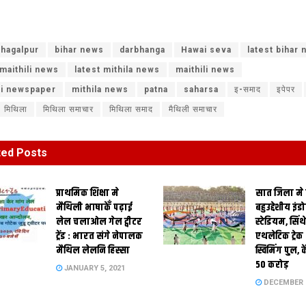
hagalpur
bihar news
darbhanga
Hawai seva
latest bihar
 maithili news
latest mithila news
maithili news
li newspaper
mithila news
patna
saharsa
इ-समाद
इपेपर
मिथिला
मिथिला समाचार
मिथिला समाद
मैथिली समाचार
ted
Posts
प्राथमिक शि‍क्षा मे
सात जिला मे
मैथि‍ली भाषाकेँ पढ़ाई
बहुउद्देशीय इंड
लेल चलाओल गेल ट्वीटर
स्‍टेडि‍यम, सिं
ट्रेंड : भारत संगे नेपालक
एथलेटिक ट्रे
मैथिल लेलनि हिस्सा
स्विमिंग पुल, क
50 करोड़
JANUARY 5, 2021
DECEMBER 2