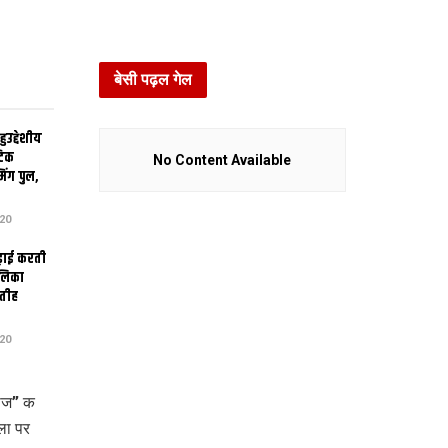
बेसी पढ़ल गेल
उद्देशीय
ेटिक
No Content Available
िंग पुल,
20
ढ़ाई करती
ालिका
तीह
20
कीज” क
ला पर