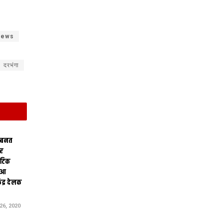
 news
दरभंगा
 बनत
ोर
थेटिक
क आ
ेंद्र देलक
6, 2020