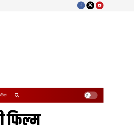
नीक
 फिल्‍म