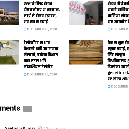
एम्स मे शिफ्ट होयत
होटल मैनेजमे
डीएमसीएच क सामान,
करती बालिका
मार्च मे होएत उद्घाटन,
बालिका लोकन
नव सत्र स पढाई
कए जायतीह बे
DECEMBER 26, 2020
DECEMBER 2
हेलीकॉप्टर स आब
फेर स शुरू हो
वैशाली आबि जा सकता
सूत्रक पढाई, क
सैलानी, पर्यटन विभाग
सिंह संस्कृत
बना रहल अछि
विश्वविद्यालय
कॉमर्शियल हेलीपैड
डिप्लोमा कोर्स
genetic rel
DECEMBER 20, 2020
पर होएत शोध
DECEMBER 1
ments
1
Santoshi Kumar
12 years ago