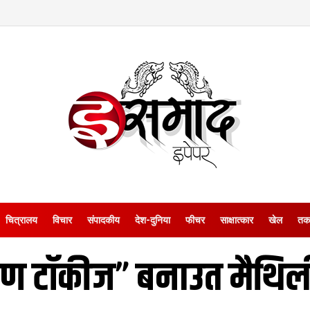
चित्रालय
विचार
संपादकीय
देश-दुनिया
फीचर
साक्षात्‍कार
खेल
तक
रण टॉकीज” बनाउत मैथिली