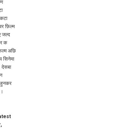
रण
टा
 एकटा
चर फ़िल्म
जल्‍द
ार क
िल्म अछि
य सिनेमा
 देसबा
रण
े हुनकर
त।
atest
,