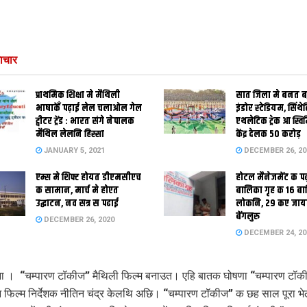
ाचार
प्राथमिक शि‍क्षा मे मैथि‍ली
सात जिला मे बनत बहु
भाषाकेँ पढ़ाई लेल चलाओल गेल
इंडोर स्‍टेडि‍यम, सिंथ
ट्वीटर ट्रेंड : भारत संगे नेपालक
एथलेटिक ट्रेक आ स्विम
मैथिल लेलनि हिस्सा
केंद्र देलक 50 करोड़
JANUARY 5, 2021
DECEMBER 26, 20
एम्स मे शिफ्ट होयत डीएमसीएच
होटल मैनेजमेंट क प
क सामान, मार्च मे होएत
बालिका गृह क 16 ब
उद्घाटन, नव सत्र स पढाई
लोकनि, 29 कए जाय
बेंगलुरु
DECEMBER 26, 2020
DECEMBER 24, 20
ना । “चम्पारण टॉकीज” मैथिली फिल्‍म बनाउत। एहि बातक घोषणा “चम्पारण टॉ
 फिल्‍म निर्देशक नीतिन चंद्र केलथि अछि। “चम्पारण टॉकीज” क छह साल पूरा भे