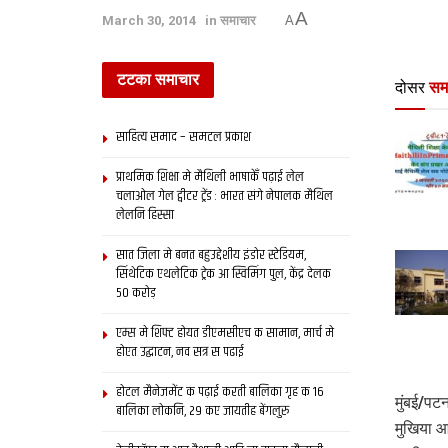
A
March 30, 2014
in
समाचार
A
टटका समाचार
दोसर
सम
साहित्य समाद – समटल प्रकाश
प्राथमिक शि‍क्षा मे मैथि‍ली भाषाकेँ पढ़ाई लेल
चलाओल गेल ट्वीटर ट्रेंड : भारत संगे नेपालक मैथिल
लेलनि हिस्सा
सात जिला मे बनत बहुउद्देशीय इंडोर स्‍टेडि‍यम,
सिंथेटिक एथलेटिक ट्रेक आ स्विमिंग पुल, केंद्र देलक
50 करोड़
एम्स मे शिफ्ट होयत डीएमसीएच क सामान, मार्च मे
होएत उद्घाटन, नव सत्र स पढाई
होटल मैनेजमेंट क पढ़ाई करती बालिका गृह क 16
मुंबई/पट
बालिका लोकनि, 29 कए जायतीह बेंगलुरु
मुखिया आ