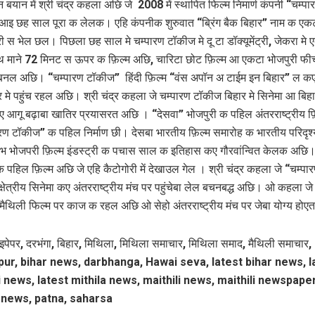
बयान में श्री चंद्र कहला अछि जे 2008 में स्‍थापित फिल्‍म निमार्ण कंपनी “चम्पा
इ छह साल पूरा क लेलक। एहि कंपनीक शुरुवात “ब्रिंग बैक बिहार” नाम क एक
ट्री स भेल छल। पिछला छह साल मे चम्पारण टॉकीज मे दू टा डॉक्यूमेंट्री, जेकरा मे
थ माने 72 मिनट स ऊपर क फ़िल्म अछि, चारिटा छोट फ़िल्म आ एकटा भोजपुरी फी
बनल अछि। “चम्पारण टॉकीज” हिंदी फ़िल्म “वंस अपॉन अ टाईम इन बिहार” ल कए 
र मे पहुंच रहल अछि। श्री चंद्र कहला जे चम्पारण टॉकीज बिहार मे सिनेमा आ बिह
ए आगू बढ़ाबा खातिर प्रयासरत अछि । “देसवा” भोजपुरी क पहिल अंतरराष्ट्रीय फ़
ारण टॉकीज” क पहिल निर्माण छी। देसबा भारतीय फ़िल्म समारोह क भारतीय परिदृश्
 भ भोजपरी फ़िल्म इंडस्ट्री क पचास साल क इतिहास कए गौरवांन्वित केलक अछि।
क पहिल फ़िल्म अछि जे एहि कैटोगोरी में देखाउल गेल । श्री चंद्र कहला जे “चम्पा
्षेत्रीय सिनेमा कए अंतरराष्‍ट्रीय मंच पर पहुंचेबा लेल बचनबद्ध अछि। ओ कहला ज
 मैथिली फिल्‍म पर काज क रहल अछि ओ सेहो अंतरराष्‍ट्रीय मंच पर जेबा योग्‍य होए
इपेपर, दरभंगा, बिहार, मिथिला, मिथिला समाचार, मिथिला समाद, मैथिली समाचार,
ur, bihar news, darbhanga, Hawai seva, latest bihar news, l
i news, latest mithila news, maithili news, maithili newspaper
 news, patna, saharsa