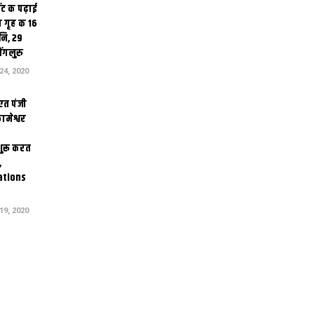
ंट क पढ़ाई
 गृह क 16
ि, 29
ंगलुरु
4, 2020
एत पंजी
ामेश्वर
 शुरू करत
,
ations
9, 2020