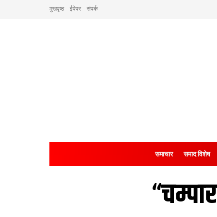
मुखपृष्ठ
ईपेपर
संपर्क
समाचार
समाद विशेष
“चम्पा