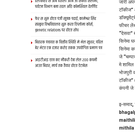
हेलीकॉप्टर स आब वैशाली आबि जा सकता सैलानी,
जारी अपन 
पर्यटन विभाग बना रहल अछि कॉमर्शियल हेलीपैड
टॉकीज” आ
डॉक्यूमें
फेर स शुरू होएत पंजी सूत्रक पढाई, कामेश्वर सिंह
संस्कृत विश्वविद्यालय शुरू करत डिप्लोमा कोर्स,
फीचर लें
genetic relations पर होएत शोध
“देसवा” 
सिनेमा घ
बिहारक पंचायत क वित्‍तीय स्थिति मे भेल सुधार, पहिल
बेर भेटत एक हजार करोड़ तकक उपयोगिता प्रमाण पत्र
सिनेमा क
जे “चम्प
आइटीआइ छात्र कए नौकरी देबा लेल 200 कंपनी
मे शामिल
आउत बिहार, मार्च तक तैयार होएत डेटाबेस
भोजपुरी 
टॉकीज” क
कंपनी जे
इ-समाद, 
bhagalp
maithil
mithila