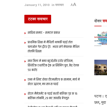
A
January 11, 2010
in
समाचार
A
टटका समाचार
दोसर
सम
साहित्य समाद – समटल प्रकाश
प्राथमिक शि‍क्षा मे मैथि‍ली भाषाकेँ पढ़ाई लेल
चलाओल गेल ट्वीटर ट्रेंड : भारत संगे नेपालक मैथिल
लेलनि हिस्सा
सात जिला मे बनत बहुउद्देशीय इंडोर स्‍टेडि‍यम,
सिंथेटिक एथलेटिक ट्रेक आ स्विमिंग पुल, केंद्र देलक
50 करोड़
एम्स मे शिफ्ट होयत डीएमसीएच क सामान, मार्च मे
होएत उद्घाटन, नव सत्र स पढाई
होटल मैनेजमेंट क पढ़ाई करती बालिका गृह क 16
पटना। एक
बालिका लोकनि, 29 कए जायतीह बेंगलुरु
छल, मुदा