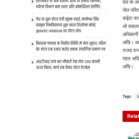
हेलीकॉप्टर स आब वैशाली आबि जा सकता सैलानी,
दल क अध्
पर्यटन विभाग बना रहल अछि कॉमर्शियल हेलीपैड
जेल पवित
कईटा फाय
फेर स शुरू होएत पंजी सूत्रक पढाई, कामेश्वर सिंह
संस्कृत विश्वविद्यालय शुरू करत डिप्लोमा कोर्स,
ओ कहला ज
genetic relations पर होएत शोध
अधिकारी 
अछि। आखि
बिहारक पंचायत क वित्‍तीय स्थिति मे भेल सुधार, पहिल
बेर भेटत एक हजार करोड़ तकक उपयोगिता प्रमाण पत्र
राजद राज
रहल अछि।
आइटीआइ छात्र कए नौकरी देबा लेल 200 कंपनी
अछि।
आउत बिहार, मार्च तक तैयार होएत डेटाबेस
Tags:
l
Rela