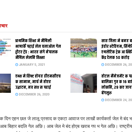
ाचार
प्राथमिक शि‍क्षा मे मैथि‍ली
सात जिला मे बनत बहु
भाषाकेँ पढ़ाई लेल चलाओल गेल
इंडोर स्‍टेडि‍यम, सिंथ
ट्वीटर ट्रेंड : भारत संगे नेपालक
एथलेटिक ट्रेक आ स्विम
मैथिल लेलनि हिस्सा
केंद्र देलक 50 करोड़
JANUARY 5, 2021
DECEMBER 26, 20
एम्स मे शिफ्ट होयत डीएमसीएच
होटल मैनेजमेंट क प
क सामान, मार्च मे होएत
बालिका गृह क 16 ब
उद्घाटन, नव सत्र स पढाई
लोकनि, 29 कए जाय
बेंगलुरु
DECEMBER 26, 2020
DECEMBER 24, 20
 दिन एहन छल जे लालू प्रसाद क एकटा आवाज पर लाखों कार्यकर्ता जेल मे बंद 
 आब बिहार बदलि गेल अछि। आब जेल मे बंद होएब खराब गप भ गेल अछि। राष्ट्री