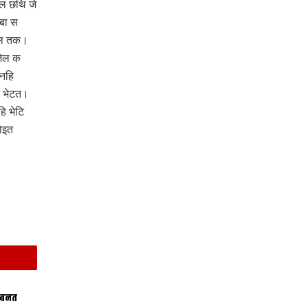
गल छथि जे
बा स
ंबल तक।
जेल क
नहि
ट भेटत।
ि भेटि
ोइत
 बनत