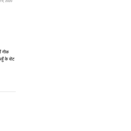
9, 2020
सँ नीक
ुँ के वोट