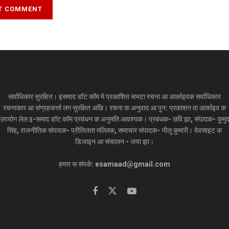
सर्वाधिकार सुरक्षित। इसमाद डॉट कॉम मे प्रकाशित सभटा रचना आ आर्काइवक सर्वाधिकार
रचनाकार आ संग्रहकर्त्ता लग सुरक्षित अछि। रचना क अनुवाद आ पुन: प्रकाशन वा आर्काइव क
उपयोग लेल इ-समाद डॉट कॉम प्रबंधन क अनुमति आवश्यक। प्रबंधक- छवि झा, संपादक- कुमु
सिंह, राजनीतिक संपादक- प्रीतिलता मल्लिक, समाचार संपादक- नीलू कुमारी। वेवसाइट क
डिजाइन आ संचालन - जया झा।
हमरा स संपर्क: esamaad@gmail.com