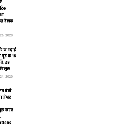
ोर
थेटिक
क आ
ेंद्र देलक
6, 2020
ंट क पढ़ाई
 गृह क 16
ि, 29
ंगलुरु
4, 2020
एत पंजी
ामेश्वर
 शुरू करत
,
ations