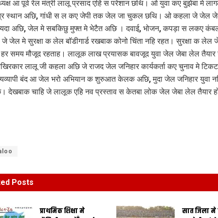
यक्ष आ पूर्व रेल मंत्री लालू प्रसाद एहि स परेशान छथि। ओ युवा कए बुझेबा मे ला
्र स्थान अछि, गांधी स ल कए जेपी तक जेल जा चुकल छथि। ओ कहला जे जेल जे
दा अछि, जेल मे सबकिछु मुफ्त मे भेटैत अछि । दवाई, भोजन, कपड़ा स लकए क
े जेल मे सुरक्षा क लेल बॉडीगार्ड रखबाक कोनो चिंता नहि रहत। सुरक्षा क लेल 
हर समय मौजूद रहताह। लालूक लाख प्रयासक बावजूद युवा जेल जेबा लेल तैयार 
रकार लालू जी कहला अछि जे राजद जेल जनिहार कार्यकर्ता कए चुनाव मे टिक
्यव्यापी बंद आ जेल भरो अभियान क शुरुआत केलक अछि, मुदा जेल जनिहार युवा नह
 देखबाक चाहि जे लालूक एहि नव प्रस्ताव स केतबा लोक जेल जेबा लेल तैयार ह
aloo
ted
Posts
प्राथमिक शि‍क्षा मे
सात जिला मे