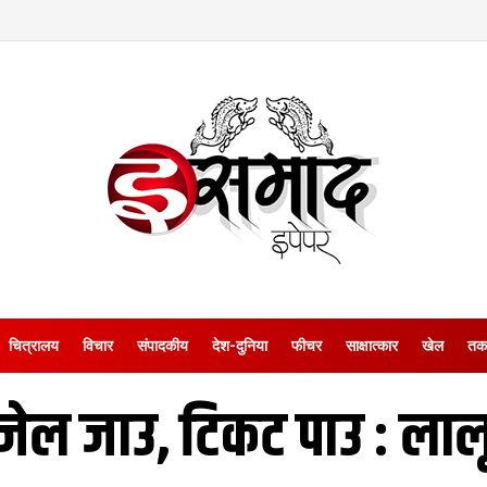
चित्रालय
विचार
संपादकीय
देश-दुनिया
फीचर
साक्षात्‍कार
खेल
तक
जेल जाउ, टिकट पाउ : लाल