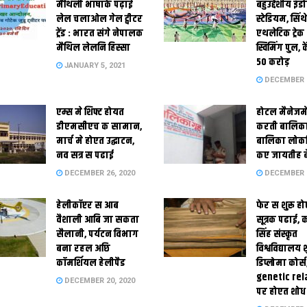
मैथि‍ली भाषाकेँ पढ़ाई
बहुउद्देशीय इंड
लेल चलाओल गेल ट्वीटर
स्‍टेडि‍यम, सिं
ट्रेंड : भारत संगे नेपालक
एथलेटिक ट्रे
मैथिल लेलनि हिस्सा
स्विमिंग पुल, क
50 करोड़
JANUARY 5, 2021
DECEMBER 2
एम्स मे शिफ्ट होयत
होटल मैनेजमे
डीएमसीएच क सामान,
करती बालिका
मार्च मे होएत उद्घाटन,
बालिका लोकन
नव सत्र स पढाई
कए जायतीह बे
DECEMBER 26, 2020
DECEMBER 2
हेलीकॉप्टर स आब
फेर स शुरू हो
वैशाली आबि जा सकता
सूत्रक पढाई, क
सैलानी, पर्यटन विभाग
सिंह संस्कृत
बना रहल अछि
विश्वविद्यालय
कॉमर्शियल हेलीपैड
डिप्लोमा कोर्स
genetic rel
DECEMBER 20, 2020
पर होएत शोध