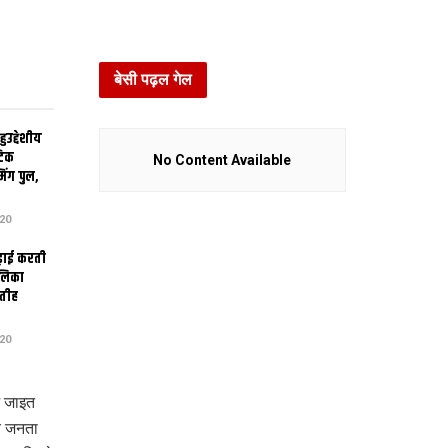
बेसी पढ़ल गेल
उद्देशीय
ेटिक
No Content Available
िंग पुल,
20
ढ़ाई करती
ालिका
तीह
20
भ जाइत
य जनता