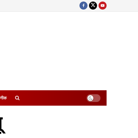
नीक
ू