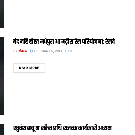
बंद नहि होएत मधेपुरा आ मढ़ौरा रेल परियोजना: रेलवे
BY
संपादक
FEBRUARY 5, 2011
0
DETAILS
READ MORE
रघुवंश बाबू भ सकैत छथि राजदक कार्यकारी अध्यक्ष