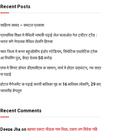
Recent Posts
साहित्य समाद – समटल प्रकाश
प्राथमिक शि‍क्षा मे मैथि‍ली भाषाकेँ पढ़ाई लेल चलाओल गेल ट्वीटर ट्रेंड :
भारत संगे नेपालक मैथिल लेलनि हिस्सा
सात जिला मे बनत बहुउद्देशीय इंडोर स्‍टेडि‍यम, सिंथेटिक एथलेटिक ट्रेक
आ स्विमिंग पुल, केंद्र देलक 50 करोड़
एम्स मे शिफ्ट होयत डीएमसीएच क सामान, मार्च मे होएत उद्घाटन, नव सत्र
स पढाई
होटल मैनेजमेंट क पढ़ाई करती बालिका गृह क 16 बालिका लोकनि, 29 कए
जायतीह बेंगलुरु
Recent Comments
Deepa Jha
on
बहुमत एकटा भीड़क नाम थिक, एकरा लग विवेक नहि