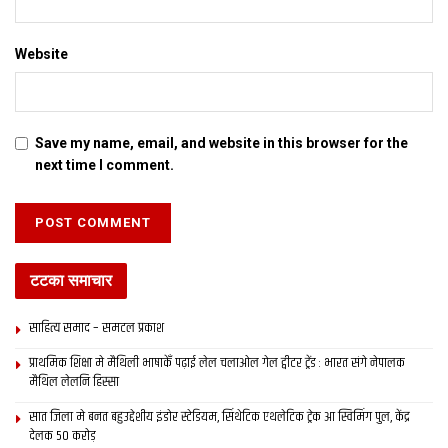
Website
Save my name, email, and website in this browser for the
next time I comment.
टटका समाचार
साहित्य समाद – समटल प्रकाश
प्राथमिक शि‍क्षा मे मैथि‍ली भाषाकेँ पढ़ाई लेल चलाओल गेल ट्वीटर ट्रेंड : भारत संगे नेपालक
मैथिल लेलनि हिस्सा
सात जिला मे बनत बहुउद्देशीय इंडोर स्‍टेडि‍यम, सिंथेटिक एथलेटिक ट्रेक आ स्विमिंग पुल, केंद्र
देलक 50 करोड़