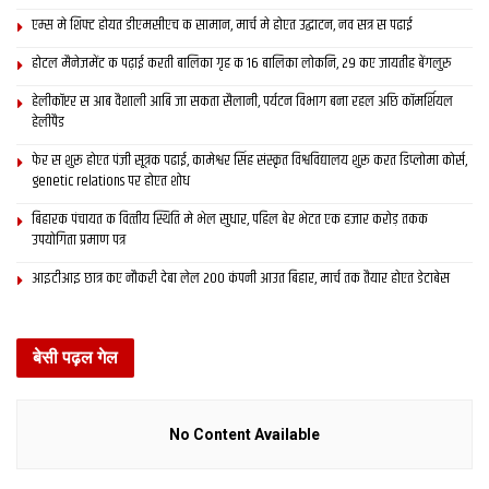
एम्स मे शिफ्ट होयत डीएमसीएच क सामान, मार्च मे होएत उद्घाटन, नव सत्र स पढाई
होटल मैनेजमेंट क पढ़ाई करती बालिका गृह क 16 बालिका लोकनि, 29 कए जायतीह बेंगलुरु
हेलीकॉप्टर स आब वैशाली आबि जा सकता सैलानी, पर्यटन विभाग बना रहल अछि कॉमर्शियल
हेलीपैड
फेर स शुरू होएत पंजी सूत्रक पढाई, कामेश्वर सिंह संस्कृत विश्वविद्यालय शुरू करत डिप्लोमा कोर्स,
genetic relations पर होएत शोध
बिहारक पंचायत क वित्‍तीय स्थिति मे भेल सुधार, पहिल बेर भेटत एक हजार करोड़ तकक
उपयोगिता प्रमाण पत्र
आइटीआइ छात्र कए नौकरी देबा लेल 200 कंपनी आउत बिहार, मार्च तक तैयार होएत डेटाबेस
बेसी पढ़ल गेल
No Content Available