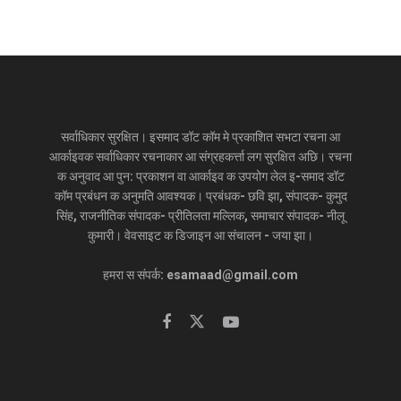
सर्वाधिकार सुरक्षित। इसमाद डॉट कॉम मे प्रकाशित सभटा रचना आ
आर्काइवक सर्वाधिकार रचनाकार आ संग्रहकर्त्ता लग सुरक्षित अछि। रचना
क अनुवाद आ पुन: प्रकाशन वा आर्काइव क उपयोग लेल इ-समाद डॉट
कॉम प्रबंधन क अनुमति आवश्यक। प्रबंधक- छवि झा, संपादक- कुमुद
सिंह, राजनीतिक संपादक- प्रीतिलता मल्लिक, समाचार संपादक- नीलू
कुमारी। वेवसाइट क डिजाइन आ संचालन - जया झा।
हमरा स संपर्क: esamaad@gmail.com