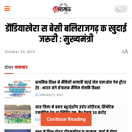
डौंडियाखेरा स बेसी बलिराजगढ़ क खुदाई
जरूरी : मुख्यमंत्री
A
October 22, 2013
A
दोसर
समाचार
प्राथमिक शि‍क्षा मे मैथि‍ली भाषाकेँ पढ़ाई लेल चलाओल गेल ट्वीटर
ट्रेंड : भारत संगे नेपालक मैथिल लेलनि हिस्सा
JANUARY 5, 2021
सात जिला मे बनत बहुउद्देशीय इंडोर स्‍टेडि‍यम, सिंथेटिक
एथलेटिक ट्रेक आ स्विमिंग पुल, केंद्र देलक 50 करोड़
Continue Reading
DECEMBER 26, 2020