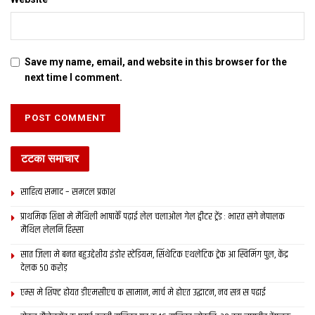
latest bihar news
latest maithili news
latest mithila news
maithili news
maithili newspaper
mithila news
patna
saharsa
इ-समाद
इपेपर
दरभंगा
Save my name, email, and website in this browser for the
बिहार
मिथिला
मिथिला समाचार
मिथिला समाद
मैथिली समाचार
next time I comment.
टटका समाचार
साहित्य समाद – समटल प्रकाश
प्राथमिक शि‍क्षा मे मैथि‍ली भाषाकेँ पढ़ाई लेल चलाओल गेल ट्वीटर ट्रेंड : भारत संगे नेपालक
मैथिल लेलनि हिस्सा
सात जिला मे बनत बहुउद्देशीय इंडोर स्‍टेडि‍यम, सिंथेटिक एथलेटिक ट्रेक आ स्विमिंग पुल, केंद्र
देलक 50 करोड़
एम्स मे शिफ्ट होयत डीएमसीएच क सामान, मार्च मे होएत उद्घाटन, नव सत्र स पढाई