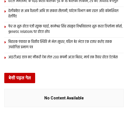
होटल मैनेजमेंट क पढ़ाई करती बालिका गृह क 16 बालिका लोकनि, 29 कए जायतीह बेंगलुरु
हेलीकॉप्टर स आब वैशाली आबि जा सकता सैलानी, पर्यटन विभाग बना रहल अछि कॉमर्शियल
हेलीपैड
फेर स शुरू होएत पंजी सूत्रक पढाई, कामेश्वर सिंह संस्कृत विश्वविद्यालय शुरू करत डिप्लोमा कोर्स,
genetic relations पर होएत शोध
बिहारक पंचायत क वित्‍तीय स्थिति मे भेल सुधार, पहिल बेर भेटत एक हजार करोड़ तकक
उपयोगिता प्रमाण पत्र
आइटीआइ छात्र कए नौकरी देबा लेल 200 कंपनी आउत बिहार, मार्च तक तैयार होएत डेटाबेस
बेसी पढ़ल गेल
No Content Available