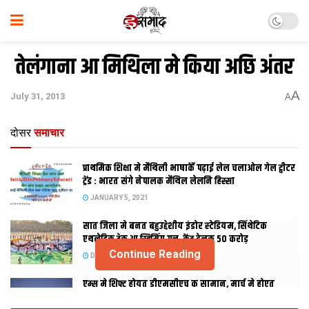
तेलंगाना आ मिथिला मे किया अछि अंतर
A
July 31, 2013
A
दोसर
समाचार
प्राथमिक शि‍क्षा मे मैथि‍ली भाषाकेँ पढ़ाई लेल चलाओल गेल ट्वीटर
ट्रेंड : भारत संगे नेपालक मैथिल लेलनि हिस्सा
JANUARY 5, 2021
सात जिला मे बनत बहुउद्देशीय इंडोर स्‍टेडि‍यम, सिंथेटिक
एथलेटिक ट्रेक आ स्विमिंग पुल, केंद्र देलक 50 करोड़
Continue Reading
DECEMBER 26, 2020
एम्स मे शिफ्ट होयत डीएमसीएच क सामान, मार्च मे होएत
उद्घाटन, नव सत्र स पढाई