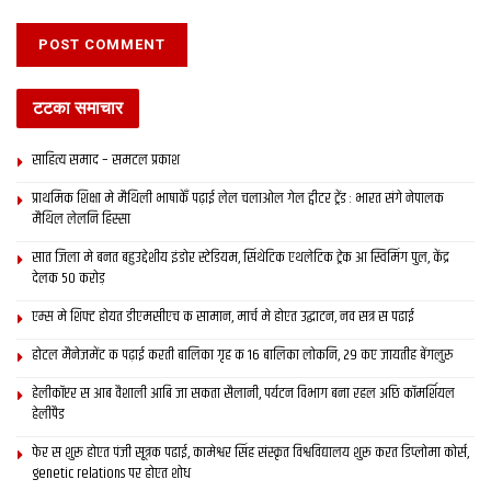
टटका समाचार
साहित्य समाद – समटल प्रकाश
प्राथमिक शि‍क्षा मे मैथि‍ली भाषाकेँ पढ़ाई लेल चलाओल गेल ट्वीटर ट्रेंड : भारत संगे नेपालक
मैथिल लेलनि हिस्सा
सात जिला मे बनत बहुउद्देशीय इंडोर स्‍टेडि‍यम, सिंथेटिक एथलेटिक ट्रेक आ स्विमिंग पुल, केंद्र
देलक 50 करोड़
एम्स मे शिफ्ट होयत डीएमसीएच क सामान, मार्च मे होएत उद्घाटन, नव सत्र स पढाई
होटल मैनेजमेंट क पढ़ाई करती बालिका गृह क 16 बालिका लोकनि, 29 कए जायतीह बेंगलुरु
हेलीकॉप्टर स आब वैशाली आबि जा सकता सैलानी, पर्यटन विभाग बना रहल अछि कॉमर्शियल
हेलीपैड
फेर स शुरू होएत पंजी सूत्रक पढाई, कामेश्वर सिंह संस्कृत विश्वविद्यालय शुरू करत डिप्लोमा कोर्स,
genetic relations पर होएत शोध