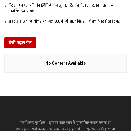
बिहारक पंचायत क वित्‍तीय स्थिति मे भेल सुधार, पहिल बेर भेटत एक हजार करोड़ तकक
उपयोगिता प्रमाण पत्र
आइटीआइ छात्र कए नौकरी देबा लेल 200 कंपनी आउत बिहार, मार्च तक तैयार होएत डेटाबेस
बेसी पढ़ल गेल
No Content Available
सर्वाधिकार सुरक्षित। इसमाद डॉट कॉम मे प्रकाशित सभटा रचना आ
आर्काइवक सर्वाधिकार रचनाकार आ संग्रहकर्त्ता लग सुरक्षित अछि। रचना