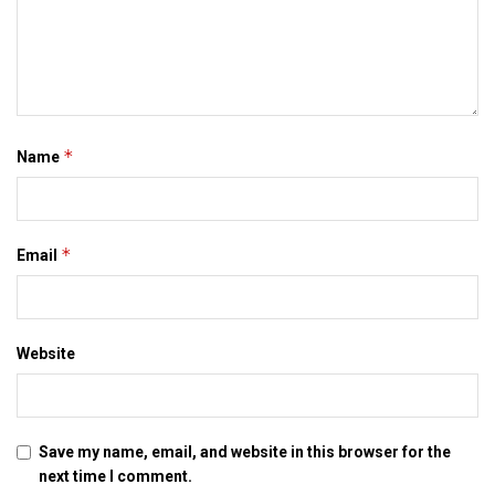
Tags:
bihar news
darbhanga
latest bihar news
latest maithili news
latest mithila news
maithili news
maithili newspaper
mithila news
patna
इ-समाद
इपेपर
दरभंगा
बिहार
मिथिला
मिथिला समाचार
मिथिला समाद
मैथिली समाचार
*
Name
*
Email
Website
Save my name, email, and website in this browser for the
next time I comment.