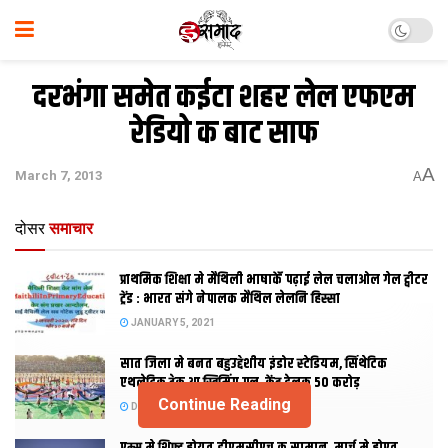
दरभंगा समेत कईटा शहर लेल एफएम
रेडियो क बाट साफ
A
March 7, 2013
A
दोसर
समाचार
प्राथमिक शि‍क्षा मे मैथि‍ली भाषाकेँ पढ़ाई लेल चलाओल गेल ट्वीटर
ट्रेंड : भारत संगे नेपालक मैथिल लेलनि हिस्सा
JANUARY 5, 2021
सात जिला मे बनत बहुउद्देशीय इंडोर स्‍टेडि‍यम, सिंथेटिक
एथलेटिक ट्रेक आ स्विमिंग पुल, केंद्र देलक 50 करोड़
Continue Reading
DECEMBER 26, 2020