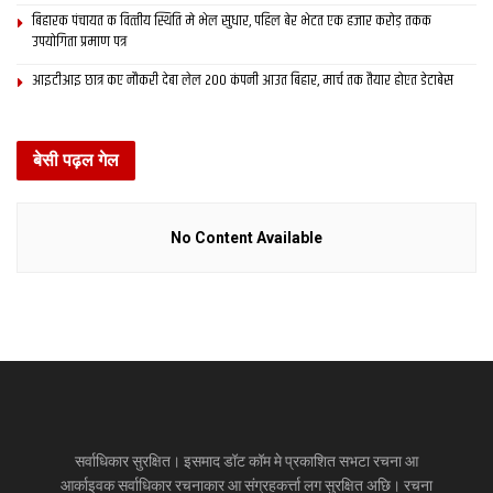
बिहारक पंचायत क वित्‍तीय स्थिति मे भेल सुधार, पहिल बेर भेटत एक हजार करोड़ तकक
उपयोगिता प्रमाण पत्र
आइटीआइ छात्र कए नौकरी देबा लेल 200 कंपनी आउत बिहार, मार्च तक तैयार होएत डेटाबेस
बेसी पढ़ल गेल
No Content Available
सर्वाधिकार सुरक्षित। इसमाद डॉट कॉम मे प्रकाशित सभटा रचना आ
आर्काइवक सर्वाधिकार रचनाकार आ संग्रहकर्त्ता लग सुरक्षित अछि। रचना