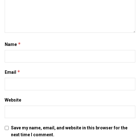
maithili newspaper
mithila news
patna
इ-समाद
इपेपर
दरभंगा
बिहार
मिथिला
मिथिला समाचार
मिथिला समाद
मैथिली समाचार
*
Name
*
Email
Website
Save my name, email, and website in this browser for the
next time I comment.