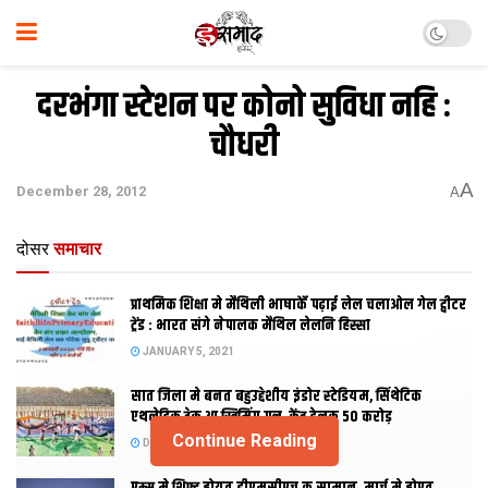
दरभंगा स्‍टेशन पर कोनो सुविधा नहि :
चौधरी
A
December 28, 2012
A
दोसर
समाचार
प्राथमिक शि‍क्षा मे मैथि‍ली भाषाकेँ पढ़ाई लेल चलाओल गेल ट्वीटर
ट्रेंड : भारत संगे नेपालक मैथिल लेलनि हिस्सा
JANUARY 5, 2021
सात जिला मे बनत बहुउद्देशीय इंडोर स्‍टेडि‍यम, सिंथेटिक
एथलेटिक ट्रेक आ स्विमिंग पुल, केंद्र देलक 50 करोड़
Continue Reading
DECEMBER 26, 2020