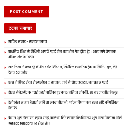
टटका समाचार
साहित्य समाद – समटल प्रकाश
प्राथमिक शि‍क्षा मे मैथि‍ली भाषाकेँ पढ़ाई लेल चलाओल गेल ट्वीटर ट्रेंड : भारत संगे नेपालक
मैथिल लेलनि हिस्सा
सात जिला मे बनत बहुउद्देशीय इंडोर स्‍टेडि‍यम, सिंथेटिक एथलेटिक ट्रेक आ स्विमिंग पुल, केंद्र
देलक 50 करोड़
एम्स मे शिफ्ट होयत डीएमसीएच क सामान, मार्च मे होएत उद्घाटन, नव सत्र स पढाई
होटल मैनेजमेंट क पढ़ाई करती बालिका गृह क 16 बालिका लोकनि, 29 कए जायतीह बेंगलुरु
हेलीकॉप्टर स आब वैशाली आबि जा सकता सैलानी, पर्यटन विभाग बना रहल अछि कॉमर्शियल
हेलीपैड
फेर स शुरू होएत पंजी सूत्रक पढाई, कामेश्वर सिंह संस्कृत विश्वविद्यालय शुरू करत डिप्लोमा कोर्स,
genetic relations पर होएत शोध