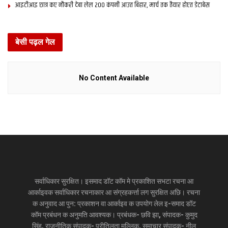
आइटीआइ छात्र कए नौकरी देबा लेल 200 कंपनी आउत बिहार, मार्च तक तैयार होएत डेटाबेस
बेसी पढ़ल गेल
No Content Available
सर्वाधिकार सुरक्षित। इसमाद डॉट कॉम मे प्रकाशित सभटा रचना आ
आर्काइवक सर्वाधिकार रचनाकार आ संग्रहकर्त्ता लग सुरक्षित अछि। रचना
क अनुवाद आ पुन: प्रकाशन वा आर्काइव क उपयोग लेल इ-समाद डॉट
कॉम प्रबंधन क अनुमति आवश्यक। प्रबंधक- छवि झा, संपादक- कुमुद
सिंह, राजनीतिक संपादक- प्रीतिलता मल्लिक, समाचार संपादक- नीलू