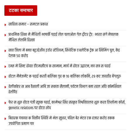
टटका समाचार
साहित्य समाद – समटल प्रकाश
प्राथमिक शि‍क्षा मे मैथि‍ली भाषाकेँ पढ़ाई लेल चलाओल गेल ट्वीटर ट्रेंड : भारत संगे नेपालक
मैथिल लेलनि हिस्सा
सात जिला मे बनत बहुउद्देशीय इंडोर स्‍टेडि‍यम, सिंथेटिक एथलेटिक ट्रेक आ स्विमिंग पुल, केंद्र
देलक 50 करोड़
एम्स मे शिफ्ट होयत डीएमसीएच क सामान, मार्च मे होएत उद्घाटन, नव सत्र स पढाई
होटल मैनेजमेंट क पढ़ाई करती बालिका गृह क 16 बालिका लोकनि, 29 कए जायतीह बेंगलुरु
हेलीकॉप्टर स आब वैशाली आबि जा सकता सैलानी, पर्यटन विभाग बना रहल अछि कॉमर्शियल
हेलीपैड
फेर स शुरू होएत पंजी सूत्रक पढाई, कामेश्वर सिंह संस्कृत विश्वविद्यालय शुरू करत डिप्लोमा कोर्स,
genetic relations पर होएत शोध
बिहारक पंचायत क वित्‍तीय स्थिति मे भेल सुधार, पहिल बेर भेटत एक हजार करोड़ तकक
उपयोगिता प्रमाण पत्र