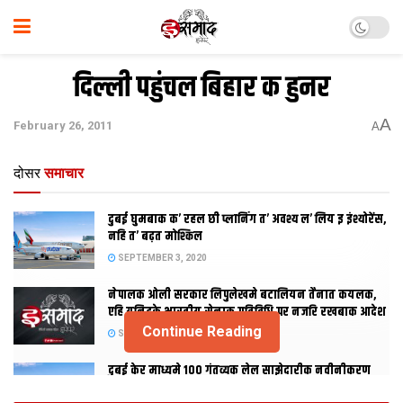
दिल्ली पहुंचल बिहार क हुनर
A
February 26, 2011
A
दोसर
समाचार
दुबई घुमबाक क’ रहल छी प्लानिंग त’ अवश्य ल’ लिय इ इंश्योरेंस,
नहि त’ बढ़त मोश्किल
SEPTEMBER 3, 2020
नेपालक ओली सरकार लिपुलेखमे बटालियन तैनात कयलक,
एहि यूनिटके भारतीय सेनाक गतिविधि पर नजरि रखबाक आदेश
Continue Reading
SEPTEMBER 2, 2020
दुबई केर माध्यमे 100 गंतव्यक लेल साझेदारीक नवीनीकरण
कयलक एमिरेट्स आ फ्लाईदुबई