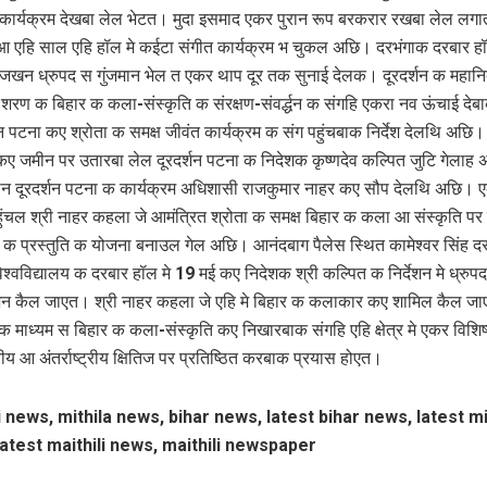
कार्यक्रम देखबा लेल भेटत। मुदा इसमाद एकर पुरान रूप बरकरार रखबा लेल लगात
एहि साल एहि हॉल मे कईटा संगीत कार्यक्रम भ चुकल अछि। दरभंगाक दरबार ह
खन ध्रुपद स गुंजमान भेल त एकर थाप दूर तक सुनाई देलक। दूरदर्शन क महान
ी शरण क बिहार क कला-संस्कृति क संरक्षण-संव‌र्द्धन क संगहि एकरा नव ऊंचाई देबाक 
शन पटना कए श्रोता क समक्ष जीवंत कार्यक्रम क संग पहुंचबाक निर्देश देलथि अछि।
 कए जमीन पर उतारबा लेल दूरदर्शन पटना क निदेशक कृष्णदेव कल्पित जुटि गेला
 दूरदर्शन पटना क कार्यक्रम अधिशासी राजकुमार नाहर कए सौप देलथि अछि। 
हुंचल श्री नाहर कहला जे आमंत्रित श्रोता क समक्ष बिहार क कला आ संस्कृति पर क
म क प्रस्तुति क योजना बनाउल गेल अछि। आनंदबाग पैलेस स्थित कामेश्वर सिंह दर
विश्वविद्यालय क दरबार हॉल मे 19 मई कए निदेशक श्री कल्पित क निर्देशन मे ध्रुप
 कैल जाएत। श्री नाहर कहला जे एहि मे बिहार क कलाकार कए शामिल कैल जा
माध्यम स बिहार क कला-संस्कृति कए निखारबाक संगहि एहि क्षेत्र मे एकर विशि
रीय आ अंतर्राष्ट्रीय क्षितिज पर प्रतिष्ठित करबाक प्रयास होएत।
i news, mithila news, bihar news, latest bihar news, latest mi
atest maithili news, maithili newspaper