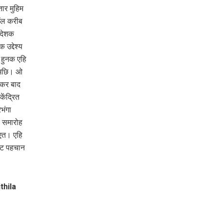
ार मुहिम
ॉल करीब
िदेशक
उद्देश्य
 हुनक एहि
ह अछि। ओ
एकर बाद
ेंद्रित
भंगा
द समारोह
एत। एहि
ष्ट पहचान
thila