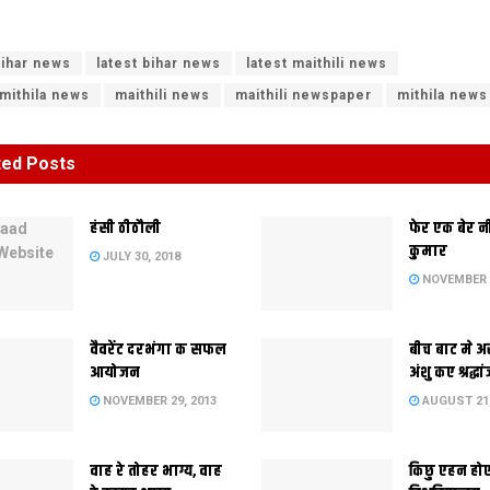
ihar news
latest bihar news
latest maithili news
 mithila news
maithili news
maithili newspaper
mithila news
ted
Posts
हंसी ठीठौली
फेर एक बेर 
कुमार
JULY 30, 2018
NOVEMBER 2
वैवरेंट दरभंगा क सफल
बीच बाट मे अ
आयोजन
अंशु कए श्रद्धा
NOVEMBER 29, 2013
AUGUST 21,
वाह रे तोहर भाग्य, वाह
किछु एहन हो