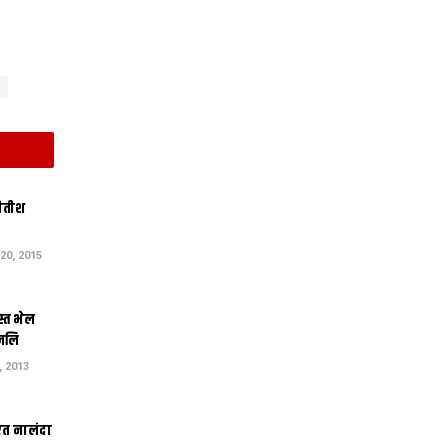
नीतीश
0, 2015
स्त भेल
ंजलि
 2013
एत नालंदा