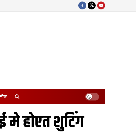
नीक
मे होएत शुटिंग