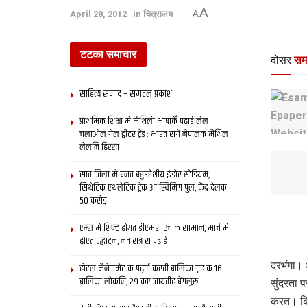
A
April 28, 2012
in
चित्रालय
A
टटका समाचार
दोसर
सम
साहित्य समाद – समटल प्रकाश
प्राथमिक शि‍क्षा मे मैथि‍ली भाषाकेँ पढ़ाई लेल
चलाओल गेल ट्वीटर ट्रेंड : भारत संगे नेपालक मैथिल
लेलनि हिस्सा
सात जिला मे बनत बहुउद्देशीय इंडोर स्‍टेडि‍यम,
सिंथेटिक एथलेटिक ट्रेक आ स्विमिंग पुल, केंद्र देलक
50 करोड़
एम्स मे शिफ्ट होयत डीएमसीएच क सामान, मार्च मे
होएत उद्घाटन, नव सत्र स पढाई
दरभंगा। 
होटल मैनेजमेंट क पढ़ाई करती बालिका गृह क 16
बालिका लोकनि, 29 कए जायतीह बेंगलुरु
सुंदरता प
करत। किछ