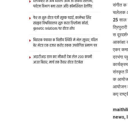
हेलीकॉप्टर स आब वैशाली आबि जा सकता सैलानी,
संगीत क 
पर्यटन विभाग बना रहल अछि कॉमर्शियल हेलीपैड
चलेलक आ 
फेर स शुरू होएत पंजी सूत्रक पढाई, कामेश्वर सिंह
25 साल ज
संस्कृत विश्वविद्यालय शुरू करत डिप्लोमा कोर्स,
त्रिपुरार
genetic relations पर होएत शोध
स दूरदर्
बिहारक पंचायत क वित्‍तीय स्थिति मे भेल सुधार, पहिल
आकांक्षा
बेर भेटत एक हजार करोड़ तकक उपयोगिता प्रमाण पत्र
एकर कमान
आइटीआइ छात्र कए नौकरी देबा लेल 200 कंपनी
दरभंगा प
आउत बिहार, मार्च तक तैयार होएत डेटाबेस
कार्यक्र
संस्कृत 
क आयोजन
आयोजन क 
कए राष्ट्
maithil
news, l