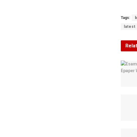
Tags:
b
latest
Rela