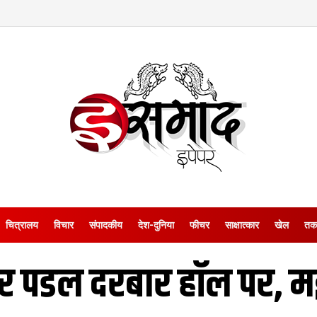
चित्रालय
विचार
संपादकीय
देश-दुनिया
फीचर
साक्षात्‍कार
खेल
तक
र पडल दरबार हॉल पर, मई 