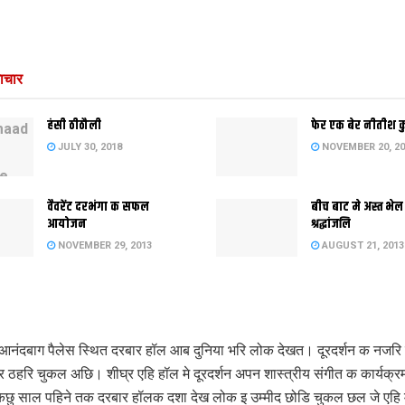
ाचार
हंसी ठीठौली
फेर एक बेर नीतीश 
JULY 30, 2018
NOVEMBER 20, 20
वैवरेंट दरभंगा क सफल
बीच बाट मे अस्त भेल
आयोजन
श्रद्धांजलि
NOVEMBER 29, 2013
AUGUST 21, 2013
आनंदबाग पैलेस स्थित दरबार हॉल आब दुनिया भरि लोक देखत। दूरदर्शन क नजरि
र ठहरि चुकल अछि। शीघ्र एहि हॉल मे दूरदर्शन अपन शास्‍त्रीय संगीत क कार्यक्रम
ु साल पहिने तक दरबार हॉलक दशा देख लोक इ उम्‍मीद छोडि चुकल छल जे एहि 