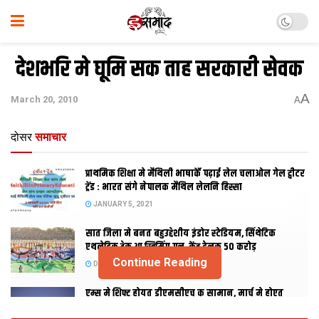
देशभरि मे घूमि सक ताह सरकारी सेवक
A
March 20, 2010
A
दोसर
समाचार
प्राथमिक शि‍क्षा मे मैथि‍ली भाषाकेँ पढ़ाई लेल चलाओल गेल ट्वीटर
ट्रेंड : भारत संगे नेपालक मैथिल लेलनि हिस्सा
JANUARY 5, 2021
सात जिला मे बनत बहुउद्देशीय इंडोर स्‍टेडि‍यम, सिंथेटिक
एथलेटिक ट्रेक आ स्विमिंग पुल, केंद्र देलक 50 करोड़
Continue Reading
DECEMBER 26, 2020
एम्स मे शिफ्ट होयत डीएमसीएच क सामान, मार्च मे होएत
उद्घाटन, नव सत्र स पढाई