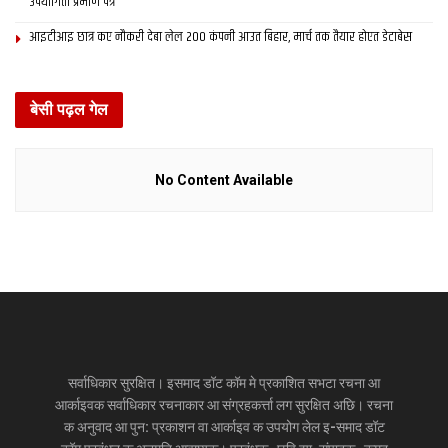
उपयोगिता प्रमाण पत्र
आइटीआइ छात्र कए नौकरी देबा लेल 200 कंपनी आउत बिहार, मार्च तक तैयार होएत डेटाबेस
बेसी पढ़ल गेल
No Content Available
सर्वाधिकार सुरक्षित। इसमाद डॉट कॉम मे प्रकाशित सभटा रचना आ
आर्काइवक सर्वाधिकार रचनाकार आ संग्रहकर्त्ता लग सुरक्षित अछि। रचना
क अनुवाद आ पुन: प्रकाशन वा आर्काइव क उपयोग लेल इ-समाद डॉट