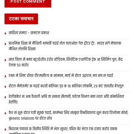
टटका समाचार
साहित्य समाद – समटल प्रकाश
प्राथमिक शि‍क्षा मे मैथि‍ली भाषाकेँ पढ़ाई लेल चलाओल गेल ट्वीटर ट्रेंड : भारत संगे नेपालक
मैथिल लेलनि हिस्सा
सात जिला मे बनत बहुउद्देशीय इंडोर स्‍टेडि‍यम, सिंथेटिक एथलेटिक ट्रेक आ स्विमिंग पुल, केंद्र
देलक 50 करोड़
एम्स मे शिफ्ट होयत डीएमसीएच क सामान, मार्च मे होएत उद्घाटन, नव सत्र स पढाई
होटल मैनेजमेंट क पढ़ाई करती बालिका गृह क 16 बालिका लोकनि, 29 कए जायतीह बेंगलुरु
हेलीकॉप्टर स आब वैशाली आबि जा सकता सैलानी, पर्यटन विभाग बना रहल अछि कॉमर्शियल
हेलीपैड
फेर स शुरू होएत पंजी सूत्रक पढाई, कामेश्वर सिंह संस्कृत विश्वविद्यालय शुरू करत डिप्लोमा कोर्स,
genetic relations पर होएत शोध
बिहारक पंचायत क वित्‍तीय स्थिति मे भेल सुधार, पहिल बेर भेटत एक हजार करोड़ तकक