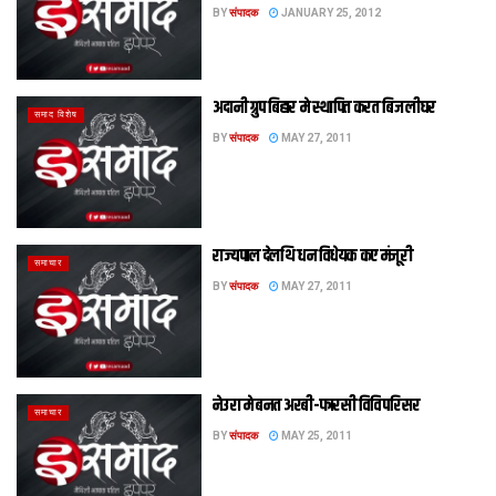
BY
संपादक
JANUARY 25, 2012
अदानी ग्रुप बिहार मे स्थापित करत बिजलीघर
समाद विशेष
BY
संपादक
MAY 27, 2011
राज्यपाल देलथि धन विधेयक कए मंजूरी
समाचार
BY
संपादक
MAY 27, 2011
नेउरा मे बनत अरबी-फारसी विवि परिसर
समाचार
BY
संपादक
MAY 25, 2011