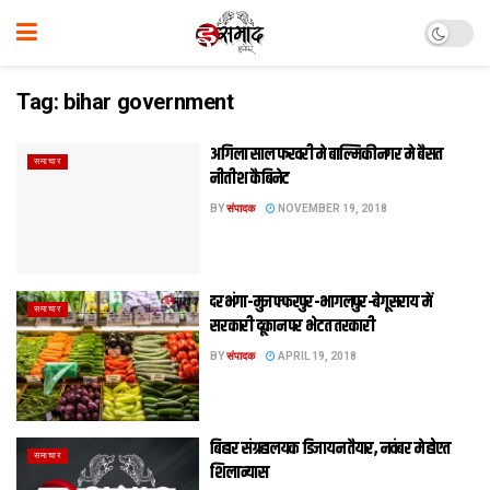
Tag:
bihar government
अगिला साल फरवरी मे बाल्मिकीनगर मे बैसत
समाचार
नीतीश कैबिनेट
BY
संपादक
NOVEMBER 19, 2018
दरभंगा-मुजफ्फरपुर-भागलपुर-बेगूसराय में
समाचार
सरकारी दूकान पर भेटत तरकारी
BY
संपादक
APRIL 19, 2018
बिहार संग्रहालयक डिजायन तैयार, नवंबर मे होएत
समाचार
शिलान्‍यास