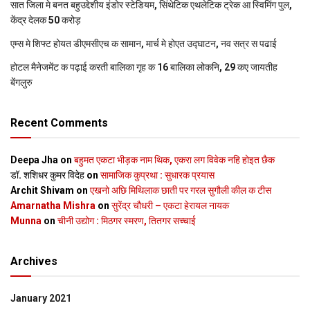
सात जिला मे बनत बहुउद्देशीय इंडोर स्‍टेडि‍यम, सिंथेटिक एथलेटिक ट्रेक आ स्विमिंग पुल,
केंद्र देलक 50 करोड़
एम्स मे शिफ्ट होयत डीएमसीएच क सामान, मार्च मे होएत उद्घाटन, नव सत्र स पढाई
होटल मैनेजमेंट क पढ़ाई करती बालिका गृह क 16 बालिका लोकनि, 29 कए जायतीह
बेंगलुरु
Recent Comments
Deepa Jha
on
बहुमत एकटा भीड़क नाम थिक, एकरा लग विवेक नहि होइत छैक
डॉ. शशिधर कुमर विदेह
on
सामाजिक कुप्रथा : सुधारक प्रयास
Archit Shivam
on
एखनो अछि मिथिलाक छाती पर गरल सुगौली कील क टीस
Amarnatha Mishra
on
सुरेंद्र चौधरी – एकटा हेरायल नायक
Munna
on
चीनी उद्योग : मिठगर स्‍मरण, तितगर सच्‍चाई
Archives
January 2021