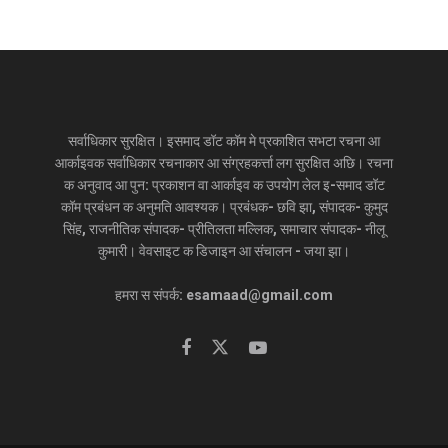
सर्वाधिकार सुरक्षित। इसमाद डॉट कॉम मे प्रकाशित सभटा रचना आ
आर्काइवक सर्वाधिकार रचनाकार आ संग्रहकर्त्ता लग सुरक्षित अछि। रचना
क अनुवाद आ पुन: प्रकाशन वा आर्काइव क उपयोग लेल इ-समाद डॉट
कॉम प्रबंधन क अनुमति आवश्यक। प्रबंधक- छवि झा, संपादक- कुमुद
सिंह, राजनीतिक संपादक- प्रीतिलता मल्लिक, समाचार संपादक- नीलू
कुमारी। वेवसाइट क डिजाइन आ संचालन - जया झा।
हमरा स संपर्क: esamaad@gmail.com