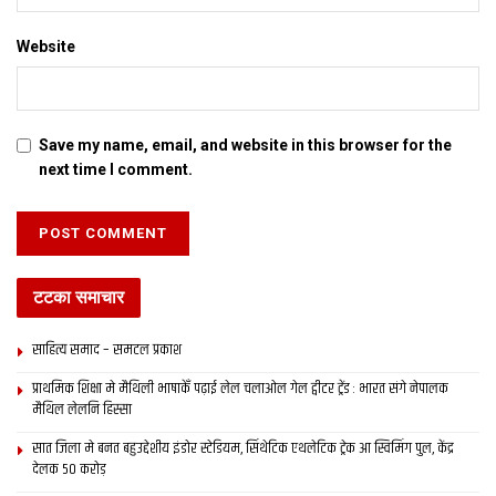
Website
Save my name, email, and website in this browser for the
next time I comment.
टटका समाचार
साहित्य समाद – समटल प्रकाश
प्राथमिक शि‍क्षा मे मैथि‍ली भाषाकेँ पढ़ाई लेल चलाओल गेल ट्वीटर ट्रेंड : भारत संगे नेपालक
मैथिल लेलनि हिस्सा
सात जिला मे बनत बहुउद्देशीय इंडोर स्‍टेडि‍यम, सिंथेटिक एथलेटिक ट्रेक आ स्विमिंग पुल, केंद्र
देलक 50 करोड़