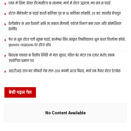
एम्स मे शिफ्ट होयत डीएमसीएच क सामान, मार्च मे होएत उद्घाटन, नव सत्र स पढाई
होटल मैनेजमेंट क पढ़ाई करती बालिका गृह क 16 बालिका लोकनि, 29 कए जायतीह बेंगलुरु
हेलीकॉप्टर स आब वैशाली आबि जा सकता सैलानी, पर्यटन विभाग बना रहल अछि कॉमर्शियल
हेलीपैड
फेर स शुरू होएत पंजी सूत्रक पढाई, कामेश्वर सिंह संस्कृत विश्वविद्यालय शुरू करत डिप्लोमा कोर्स,
genetic relations पर होएत शोध
बिहारक पंचायत क वित्‍तीय स्थिति मे भेल सुधार, पहिल बेर भेटत एक हजार करोड़ तकक
उपयोगिता प्रमाण पत्र
आइटीआइ छात्र कए नौकरी देबा लेल 200 कंपनी आउत बिहार, मार्च तक तैयार होएत डेटाबेस
बेसी पढ़ल गेल
No Content Available