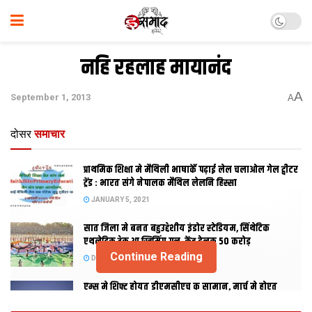
नहि रहलाह मायानंद
A
September 1, 2013
A
दोसर
समाचार
प्राथमिक शि‍क्षा मे मैथि‍ली भाषाकेँ पढ़ाई लेल चलाओल गेल ट्वीटर
ट्रेंड : भारत संगे नेपालक मैथिल लेलनि हिस्सा
JANUARY 5, 2021
सात जिला मे बनत बहुउद्देशीय इंडोर स्‍टेडि‍यम, सिंथेटिक
एथलेटिक ट्रेक आ स्विमिंग पुल, केंद्र देलक 50 करोड़
Continue Reading
DECEMBER 26, 2020
एम्स मे शिफ्ट होयत डीएमसीएच क सामान, मार्च मे होएत
उद्घाटन, नव सत्र स पढाई