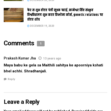
DECEMBER 20, 2020
फेर स शुरू होएत पंजी सूत्रक पढाई, कामेश्वर सिंह संस्कृत
विश्वविद्यालय शुरू करत डिप्लोमा कोर्स, genetic relations पर
होएत शोध
Tags:
bhagalpur
bihar news
darbhanga
Hawai seva
DECEMBER 19, 2020
latest bihar news
latest maithili news
latest mithila news
maithili news
maithili newspaper
Comments
mithila news
patna
saharsa
इ-समाद
इपेपर
दरभंगा
1
बिहार
मिथिला
मिथिला समाचार
मिथिला समाद
मैथिली समाचार
Prakash Kumar Jha
13 years ago
Maya babu ke gela sa Maithili sahitya ke apoorniya kshati
bhel achhi. Shradhanjali.
Reply
Leave a Reply