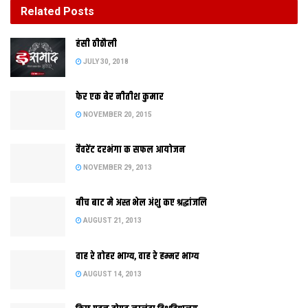
Related
Posts
बीच बाट मे अस्त भेल अंशु कए श्रद्धांजलि
हंसी ठीठौली
AUGUST 21, 2013
JULY 30, 2018
फेर एक बेर नीतीश कुमार
राहुल सिंह
NOVEMBER 20, 2015
रांची । युवा पत्रकार आ इ’समाद परिवारक अहम सदस्‍य राजीव रंजन क
वैवरेंट दरभंगा क सफल आयोजन
NOVEMBER 29, 2013
बीच बाट मे अस्त भेल अंशु कए श्रद्धांजलि
AUGUST 21, 2013
वाह रे तोहर भाग्य, वाह रे हम्मर भाग्य
13 नवंबर क राति करीब एक बजे निधन भ गेल। ओ 33 वर्षक छलाह। हुनक
AUGUST 14, 2013
विवाह पिछला साल भेल छल। हुनक अंतिम संस्‍कार रांचीक मुक्तिधाम मे भोर
4 बजे संपन्‍न भेल। मूल रूप स बेगूसराय क रहनिहार स्‍वर्गीय राजीव अपन