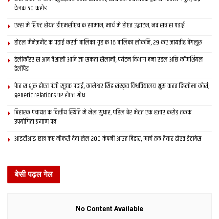
देलक 50 करोड़
एम्स मे शिफ्ट होयत डीएमसीएच क सामान, मार्च मे होएत उद्घाटन, नव सत्र स पढाई
होटल मैनेजमेंट क पढ़ाई करती बालिका गृह क 16 बालिका लोकनि, 29 कए जायतीह बेंगलुरु
हेलीकॉप्टर स आब वैशाली आबि जा सकता सैलानी, पर्यटन विभाग बना रहल अछि कॉमर्शियल
हेलीपैड
फेर स शुरू होएत पंजी सूत्रक पढाई, कामेश्वर सिंह संस्कृत विश्वविद्यालय शुरू करत डिप्लोमा कोर्स,
genetic relations पर होएत शोध
बिहारक पंचायत क वित्‍तीय स्थिति मे भेल सुधार, पहिल बेर भेटत एक हजार करोड़ तकक
उपयोगिता प्रमाण पत्र
आइटीआइ छात्र कए नौकरी देबा लेल 200 कंपनी आउत बिहार, मार्च तक तैयार होएत डेटाबेस
बेसी पढ़ल गेल
No Content Available