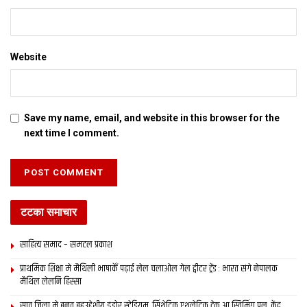
Website
Save my name, email, and website in this browser for the
next time I comment.
टटका समाचार
साहित्य समाद – समटल प्रकाश
प्राथमिक शि‍क्षा मे मैथि‍ली भाषाकेँ पढ़ाई लेल चलाओल गेल ट्वीटर ट्रेंड : भारत संगे नेपालक
मैथिल लेलनि हिस्सा
सात जिला मे बनत बहुउद्देशीय इंडोर स्‍टेडि‍यम, सिंथेटिक एथलेटिक ट्रेक आ स्विमिंग पुल, केंद्र