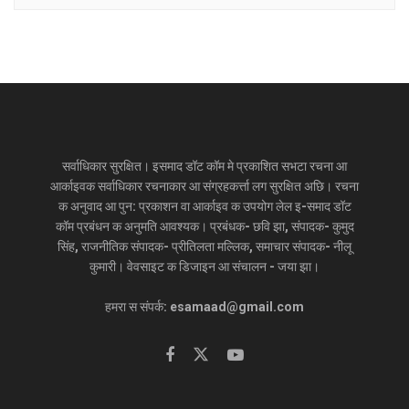
सर्वाधिकार सुरक्षित। इसमाद डॉट कॉम मे प्रकाशित सभटा रचना आ
आर्काइवक सर्वाधिकार रचनाकार आ संग्रहकर्त्ता लग सुरक्षित अछि। रचना
क अनुवाद आ पुन: प्रकाशन वा आर्काइव क उपयोग लेल इ-समाद डॉट
कॉम प्रबंधन क अनुमति आवश्यक। प्रबंधक- छवि झा, संपादक- कुमुद
सिंह, राजनीतिक संपादक- प्रीतिलता मल्लिक, समाचार संपादक- नीलू
कुमारी। वेवसाइट क डिजाइन आ संचालन - जया झा।
हमरा स संपर्क: esamaad@gmail.com