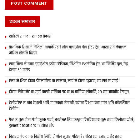
अछि, गायब भ रहल अछि आ लापता होइत नाला लेल कियो चिंतित नहि देखा
रहल अछि।
टटका समाचार
maithili news, mithila news, bihar news, latest bihar
news, latest mithila news, latest maithili news, maithili
साहित्य समाद – समटल प्रकाश
newspaper
प्राथमिक शि‍क्षा मे मैथि‍ली भाषाकेँ पढ़ाई लेल चलाओल गेल ट्वीटर ट्रेंड : भारत संगे नेपालक
मैथिल लेलनि हिस्सा
सात जिला मे बनत बहुउद्देशीय इंडोर स्‍टेडि‍यम, सिंथेटिक एथलेटिक ट्रेक आ स्विमिंग पुल, केंद्र
देलक 50 करोड़
Tags:
bihar news
latest bihar news
latest maithili news
latest mithila news
maithili news
एम्स मे शिफ्ट होयत डीएमसीएच क सामान, मार्च मे होएत उद्घाटन, नव सत्र स पढाई
maithili newspaper
mithila news
होटल मैनेजमेंट क पढ़ाई करती बालिका गृह क 16 बालिका लोकनि, 29 कए जायतीह बेंगलुरु
हेलीकॉप्टर स आब वैशाली आबि जा सकता सैलानी, पर्यटन विभाग बना रहल अछि कॉमर्शियल
हेलीपैड
फेर स शुरू होएत पंजी सूत्रक पढाई, कामेश्वर सिंह संस्कृत विश्वविद्यालय शुरू करत डिप्लोमा कोर्स,
genetic relations पर होएत शोध
बिहारक पंचायत क वित्‍तीय स्थिति मे भेल सुधार, पहिल बेर भेटत एक हजार करोड़ तकक