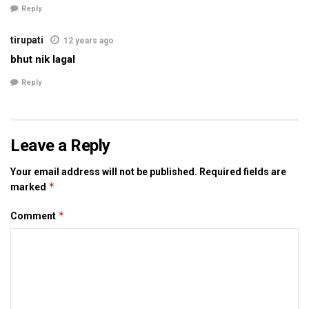
बाहरी छोड पर सेहो नहि रहल, बल्कि आब त ओ शहरक मध्‍य मे आबि चुकल
Reply
अछि। एहन मे शहरक जल कए बाहर करबा लेल 2004 क बाढि क बाद
2005 मे मुख्‍यमंत्री नीतीश कुमार घोषणा केलथि जे शहर कए दूटा नव पंप
tirupati
12 years ago
हाउस देल जाएत। मुदा आइ धरि ओकरा लेल प्रशासन आ निगम जगह तक
bhut nik lagal
नहि ताकि सकल अछि। पूर्व उपमहापौर प्रबोध कुमार सिन्‍हा क कहब अछि जे
Reply
1982 स आइ धरि केवल नाला लेल कईटा योजना बनल आ किछु पर टका
सेहो निर्गत भेल। काज सामने नहि आयल किया त काज टुकडा टुकडा मे
भेल। एक संग काज नहि भेल ताहि लेल परिणाम सेहो सकारात्‍मक नहि रहल।
Leave a Reply
श्री सिन्‍हा कहैत छथि जे वर्तमान परिस्थिति मे जल जमाव स शहर कए
बचेबाक कोनो उम्‍मीद नहि देखा रहल अछि। नगर निगम क वर्तमान क्षमता आ
Your email address will not be published.
Required fields are
कर्मचारी क अभाव कए देखैत इ दावा कैल जा सकैत अछि जे दरभंगा क समस्‍या
*
marked
क निराकरण असंभव अछि।
*
Comment
शहरक नाला कए सफाई नगर निगम लेल बहुत साल पहिने असंभव भ चुकल
छल, किया त जाहि रूप मे शहर विस्‍तार भेल ओहि अनुरूप निगमक कर्मचारी
नहि बढल। एक लाख जनसंख्‍या लेल बनल चीज कए 10 लाख जनसंख्‍या
भेला पर कोना सुचारू राखल जा सकैत अछि। दरभंगा क महापौर गौरी
पासवानक कहब अछि जे निगम अपन स्‍तर स एहि समस्‍या स निपटबा लेल हर
संभव प्रयास क रहल अछि। नालाक उगाही लेल निविदा देल गेल अछि।