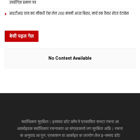
उपयोगिता प्रमाण पत्र
आइटीआइ छात्र कए नौकरी देबा लेल 200 कंपनी आउत बिहार, मार्च तक तैयार होएत डेटाबेस
बेसी पढ़ल गेल
No Content Available
सर्वाधिकार सुरक्षित। इसमाद डॉट कॉम मे प्रकाशित सभटा रचना आ
आर्काइवक सर्वाधिकार रचनाकार आ संग्रहकर्त्ता लग सुरक्षित अछि। रचना
क अनुवाद आ पुन: प्रकाशन वा आर्काइव क उपयोग लेल इ-समाद डॉट