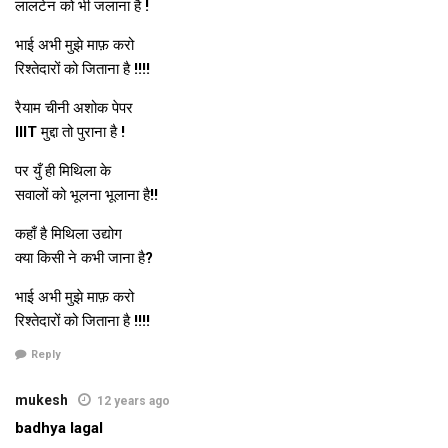
लालटेन को भी जलाना है !
पदाधिकारी या कोनो पत्रकारक मकान पर आबि ओ अभियान ठहरी जाइत
अछि। वार्ड पार्षद अर्चना कुमारी क कहब अछि जे ओ नाला क उगाही आ
भाई अभी मुझे माफ़ करो
अतिक्रमण मुक्‍त करबा लेल निगम आ प्रशासन लग कई बेर गुहार क चुकल
रिश्तेदारों को जिताना है !!!!
छथि। ओ नक्‍शा क अनुरूप नाला क उगाही करबाक गप करैत दुख व्‍यक्‍त
रैयाम चीनी अशोक पेपर
करैत छथि जे नक्‍शा मे जे नाला आइधरि 40 फुट अछि ओ कतहु 20 त कतहु
IIIT मुद्दा तो पुराना है !
15 फुट तक अतिक्रमण क लेल गेल अछि। अर्चना कुमारी क कहब अछि जे
प्रशासन आ निगम नाला पर स अतिक्रमण हटेबाक हिम्‍मत नहि जुटा पाबि
पर युँ ही मिथिला के
रहल अछि। किछु एहने गप पूर्व वार्ड पार्षद गगन झा सेहो कहैत छथि। श्री झा
सवालों को भूलना भूलाना है!!
क त एतबा धरि कहब अछि जे नाला पर स अतिक्रमण हटेबाक अभियान
कहाँ है मिथिला उद्योग
चलेलाक बाद किछु लोक हुनका पर मुकदमा तक करि देलक आ निगम हुनक
क्या किसी ने कभी जाना है?
संग नहि देलक। गगन कहैत छथि जे सबस बेसी भूमिगत नाला हुनकर वार्ड मे
छल, मुदा आइ ओहि मे स अधिकतर समाप्‍त भ चुकल अछि। केतबा साल स
भाई अभी मुझे माफ़ करो
ओकर उगाही नहि भेल अछि एकर जानकारी तक ककरो लग नहि अछि।
रिश्तेदारों को जिताना है !!!!
शहरक जल शहर मे घुमैत रहि जाइत अछि। शहर स जल निकासी लेल जे टूटा
Reply
पंप हाउस छल ओ आब दरभंगाक आन धरोहर जेकां खंडहर भ चुकल अछि।
प्रशासनक उपेक्षा आ नगर निगमक उदासी क कारण 50 साल पहिने बनल पंप
mukesh
12 years ago
हाउस पूर्णत: जर्जर भ चुकल अछि। शहरक विस्‍तार क कारण आब ओ शहरक
badhya lagal