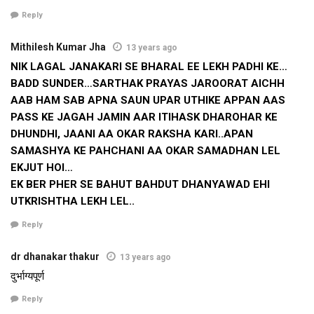
सजाउल गेल छल। वार्ड पार्षद प्रदीप गुप्‍ता क कहब अछि जे आइ तीनू मुख्‍य
Reply
नाला आ संपर्क नाला क सफाई संपूर्ण रूप स नहि भ सकल अछि। कईटा
Mithilesh Kumar Jha
13 years ago
नाला क पता सेहो निगम लग नहि अछि। दरभंगा मे कईटा नाला कए पोखरि स
NIK LAGAL JANAKARI SE BHARAL EE LEKH PADHI KE…
जोडल गेल छल, मुदा आइ जखन पोखरि गायब अछि आ आहि ठाम मोहल्‍ला
BADD SUNDER…SARTHAK PRAYAS JAROORAT AICHH
बसि चुकल अछि त नाला कतए जायत, ओ अपन बाट तकबा लेल बाट पर
AAB HAM SAB APNA SAUN UPAR UTHIKE APPAN AAS
पसरैत रहैत अछि। दरभंगा मे सबस पैघ समस्‍या नालाक बहाव अछि एकरा
PASS KE JAGAH JAMIN AAR ITIHASK DHAROHAR KE
सुचारू रखबा लेल निगम लग संसाधनक अभाव त अछि, मुदा शहर मे नालाक
DHUNDHI, JAANI AA OKAR RAKSHA KARI..APAN
प्रति उदासीनता सेहो कम नहि अछि।
SAMASHYA KE PAHCHANI AA OKAR SAMADHAN LEL
जानकारक मानि त 1972 तक एहि संरचना स कोनो छेडछाड नहि कैल गेल
EKJUT HOI…
छल। 1972 मे शहरक फैलाव शुरू भेल आ नाला संरचना ध्‍वस्‍त होइत गेल।
EK BER PHER SE BAHUT BAHDUT DHANYAWAD EHI
सबस पहिने लक्ष्‍मीसागर मोहल्‍ला मे इ सामने आयल। एहि मोहल्‍ला मे सबस
UTKRISHTHA LEKH LEL..
पहिने जल जमाव सन समस्‍या उत्‍पन्‍न भेल। जेकर बाद 1975 मे दरभंगा
Reply
टाउनशिप पहिल बेर बाढि मे डूबल। 1975 क बाढिक बाद एकर निराकरण क
बदला मे नाला संरचना कए आओर बिगाडबाक काज भेल। नालाक
dr dhanakar thakur
13 years ago
अतिक्रमण तेजी स प्रारंभ भेल। नालाक गहराई सेहो कम होइत गेल। कईटा
दुर्भाग्यपूर्ण
भूमिगत नाला जाम भ गेल त कईटा बिला गेल। कहबा लेल त 1982 स एखन
Reply
धरि केवल नाला संरचना पर कईटा योजना तैयार भेल आ टका खर्च भेल, मुदा