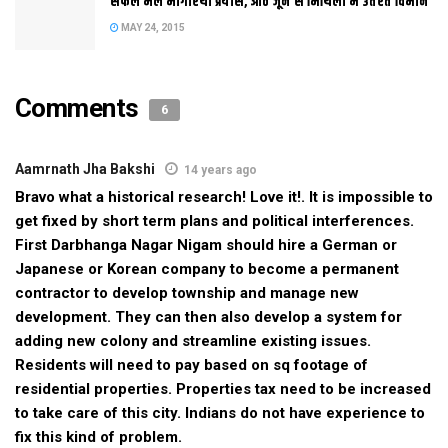
सफल भेल भागीरथी प्रयास, आठ जून स मिथिला मे उतरत विमान
कुमुद सिंह / वरूण कुमार
दरभंगा।
नाला रे मोर कतए गेलैं, कतए गेलैं तो किदहुं भलैं…. विद्यापति क
MAY 24, 2015
उगना स कनिको कम प्रेम दरभंगा शहर कए अपन नाला स नहि अछि। ताहि
खारित आइ इ शहर गली-गली नाला कए तकबा लेल भटकी रहल अछि। अपन
Comments
नाला संरचना लेल विख्‍यात दरभंगा एहनो दिन देखत शायद नाला संरचना
6
तैयार करनिहार सपनो मे नहि सोचने हेताह। मुदा इ सच अछि जे दरभंगा मे
नाला हेरा गेल। नगर निगम, जिला प्रशासन आ आम आदमी तक शहर स
Aamrnath Jha Bakshi
14 years ago
गायब होइत नाला कए तकबाक प्रयास नहि केलक। स्थिति इ भ गेल अछि जे
Bravo what a historical research! Love it!. It is impossible to
बीच बाट स नाला गायब होइत गेल।
get fixed by short term plans and political interferences.
दरभंगाक नाला संरचना अपना आप मे एकटा धरोहर जेका अछि। 1934 मे
First Darbhanga Nagar Nigam should hire a German or
भूकंपक बाद जखन दरभंगा आ लहेरियासराय नामक दूटा टाउनशिप बसेबाक
Japanese or Korean company to become a permanent
जिम्‍मेदारी अंग्रेज वास्‍तुकार कए देल गेल त हुनका लग सबस पैघ चुनौती
contractor to develop township and manage new
शहरक नाला संरचना छल। दरअसल दरभंगा शहर बगल स बहैत बागमती क
development. They can then also develop a system for
तल स नीचा छल जाहि कारण स शहरक जल नदी मे नहि जा सकैत छल।
adding new colony and streamline existing issues.
एहन मे वास्‍तुविद कोलोनेल टेम्‍पले शहर क नाला संरचना एहन तैयार केलथि
Residents will need to pay based on sq footage of
residential properties. Properties tax need to be increased
जाहि स शहरक जल पूर्व दिस बहैत नदी मे चल जाइत छल। टेम्‍पले क कागजी
to take care of this city. Indians do not have experience to
सपना कए विख्‍यात ठेकेदार एमएम ब्राउन जमीन पर उतरलाह। पूरा शहर कए
fix this kind of problem.
तीन मुख्‍य नाला स बांधल गेल, जेकरा 40टा छोट पैघ नाला क संजाल स