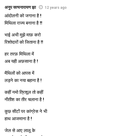
ओ नाला संरचना कए मजबूत करबाक बदला मे सरचना कए अप्रासंगिक बना
अनुप सत्यनारायण झा
12 years ago
देलक। जेकर परिणाम रहल जे 1987 मे शहर पूर्णत: डूबि गेल। ओहि
आंदोलनी को जगाना है !
ऐतिहासिक बाढि बाद हालात सुधरबाक उम्‍मीद जगल, मुदा सरकार क
मिथिला राज्य बनाना है !!
उदासीनता आ राज दरभंगा क पैघ पैमाना पर जमीन बेचबाक कारण शहर क
भाई अभी मुझे माफ़ करो
ढांचा मे गौरव करबा लेल किछु नहि बचल। एक दिस नालाक अतिक्रमण भ
रिश्तेदारों को जिताना है !!
चुकल छल त दोसर दिस राज दरभंगा सेहो पैघ पैमाना पर नाला कए नाली बना
दूनू कात क जमीन लोक कए बेच देलक। एहि काल खंड मे पैघ पैमाना पर
हर तरफ़ मिथिला में
पोखरि बेचल गेल आ ओकरा भरि कए मोहल्‍ला तैयार भेल। नगर निगम सेहो
अब यही अफ़साना है !
पाछु नहि रहल मुख्‍य डाक घर क सामने उत्‍तरी मुख्‍य नाला पर रिक्‍शा पडाव
मैथिलों को आपस में
बना देलक। परिणाम भेल किछु वर्षा क उपरांत शहर क सडक नदी बनि जाइत
लड़ने का नया बहाना है !
अछि। आयकर चौराहा हुए या दोनार चौराहा कोनो एहन जगह नहि बचल जे
जल जमाव स बचल हुए। मिर्जापुर स गुजरल मध्‍य मुख्‍य नाला हुए या बेता स
कहीं नमो त्रिशूल तो कहीं
गुजरल दक्षिण मुख्‍य नाला कोनो नाला अपन पुरान स्‍वरूप मे नहि अछि। 40
नीतीश का तीर चलाना है !
फुट चौडा नाला आइ कतहु कतहु त तीन फुट चौडा नाली बनि चुकल अछि।
कुछ सीटों पर कांग्रेस ने भी
लोक नाला क जमीन पर मकान बना चुकल छथि। मुदा प्रशासन ओकरा
हाथ आजमाना है !
हटेबाक पहल करबाक हिम्‍मत नहि जुटा सकल अछि। प्रशासनक हाल इ
अछि जे जखन जखन अतिक्रमण हटाओ अभियान चलैत अछि, कोनो
जेल से आए लालू के