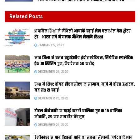
एम्स मे शिफ्ट होयत डीएमसीएच क सामान, मार्च मे होएत
उद्घाटन, नव सत्र स पढाई
DECEMBER 26, 2020
Related
Posts
होटल मैनेजमेंट क पढ़ाई करती बालिका गृह क 16 बालिका
प्राथमिक शि‍क्षा मे मैथि‍ली भाषाकेँ पढ़ाई लेल चलाओल गेल ट्वीटर
लोकनि, 29 कए जायतीह बेंगलुरु
ट्रेंड : भारत संगे नेपालक मैथिल लेलनि हिस्सा
DECEMBER 24, 2020
JANUARY 5, 2021
सात जिला मे बनत बहुउद्देशीय इंडोर स्‍टेडि‍यम, सिंथेटिक एथलेटिक
ट्रेक आ स्विमिंग पुल, केंद्र देलक 50 करोड़
DECEMBER 26, 2020
एम्स मे शिफ्ट होयत डीएमसीएच क सामान, मार्च मे होएत उद्घाटन,
नव सत्र स पढाई
दरभंगा। पूर्व
DECEMBER 26, 2020
होटल मैनेजमेंट क पढ़ाई करती बालिका गृह क 16 बालिका
लोकनि, 29 कए जायतीह बेंगलुरु
DECEMBER 24, 2020
हेलीकॉप्टर स आब वैशाली आबि जा सकता सैलानी, पर्यटन विभाग
राष्ट्रपति डॉ एपीजे अब्दुल कलाम कहलाह अछि जे राजनेता सब कए नीति