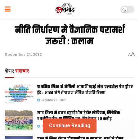
नीति निर्धारण मे वैज्ञानिक परामर्श
जरूरी : कलाम
A
December 24, 2012
A
दोसर
समाचार
प्राथमिक शि‍क्षा मे मैथि‍ली भाषाकेँ पढ़ाई लेल चलाओल गेल ट्वीटर
ट्रेंड : भारत संगे नेपालक मैथिल लेलनि हिस्सा
JANUARY 5, 2021
सात जिला मे बनत बहुउद्देशीय इंडोर स्‍टेडि‍यम, सिंथेटिक
एथलेटिक ट्रेक आ स्विमिंग पुल, केंद्र देलक 50 करोड़
Continue Reading
DECEMBER 26, 2020