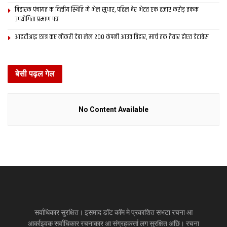
बिहारक पंचायत क वित्‍तीय स्थिति मे भेल सुधार, पहिल बेर भेटत एक हजार करोड़ तकक
उपयोगिता प्रमाण पत्र
आइटीआइ छात्र कए नौकरी देबा लेल 200 कंपनी आउत बिहार, मार्च तक तैयार होएत डेटाबेस
बेसी पढ़ल गेल
No Content Available
सर्वाधिकार सुरक्षित। इसमाद डॉट कॉम मे प्रकाशित सभटा रचना आ
आर्काइवक सर्वाधिकार रचनाकार आ संग्रहकर्त्ता लग सुरक्षित अछि। रचना