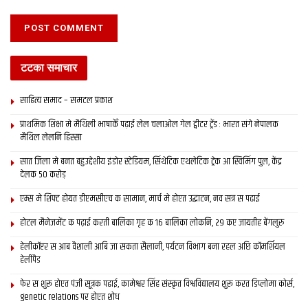
मैथिली समाचार, बिहार, मिथिला समाद, इ-समाद, इपेपर
टटका समाचार
Tags:
bihar news
darbhanga
latest bihar news
latest maithili news
latest mithila news
maithili news
साहित्य समाद – समटल प्रकाश
maithili newspaper
mithila news
patna
इ-समाद
प्राथमिक शि‍क्षा मे मैथि‍ली भाषाकेँ पढ़ाई लेल चलाओल गेल ट्वीटर ट्रेंड : भारत संगे नेपालक
इपेपर
दरभंगा
बिहार
मिथिला
मिथिला समाचार
मिथिला समाद
मैथिल लेलनि हिस्सा
मैथिली समाचार
सात जिला मे बनत बहुउद्देशीय इंडोर स्‍टेडि‍यम, सिंथेटिक एथलेटिक ट्रेक आ स्विमिंग पुल, केंद्र
देलक 50 करोड़
एम्स मे शिफ्ट होयत डीएमसीएच क सामान, मार्च मे होएत उद्घाटन, नव सत्र स पढाई
होटल मैनेजमेंट क पढ़ाई करती बालिका गृह क 16 बालिका लोकनि, 29 कए जायतीह बेंगलुरु
हेलीकॉप्टर स आब वैशाली आबि जा सकता सैलानी, पर्यटन विभाग बना रहल अछि कॉमर्शियल
हेलीपैड
फेर स शुरू होएत पंजी सूत्रक पढाई, कामेश्वर सिंह संस्कृत विश्वविद्यालय शुरू करत डिप्लोमा कोर्स,
genetic relations पर होएत शोध