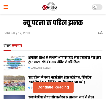
न्‍यू पटना क पहिल झलक
A
February 12, 2013
A
दोसर
समाचार
प्राथमिक शि‍क्षा मे मैथि‍ली भाषाकेँ पढ़ाई लेल चलाओल गेल ट्वीटर
ट्रेंड : भारत संगे नेपालक मैथिल लेलनि हिस्सा
JANUARY 5, 2021
सात जिला मे बनत बहुउद्देशीय इंडोर स्‍टेडि‍यम, सिंथेटिक
एथलेटिक ट्रेक आ स्विमिंग पुल, केंद्र देलक 50 करोड़
Continue Reading
DECEMBER 26, 2020
एम्स मे शिफ्ट होयत डीएमसीएच क सामान, मार्च मे होएत
उद्घाटन, नव सत्र स पढाई