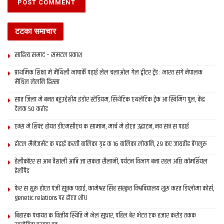
टटका समाचार
साहित्य समाद – समटल प्रकाश
प्राथमिक शि‍क्षा मे मैथि‍ली भाषाकेँ पढ़ाई लेल चलाओल गेल ट्वीटर ट्रेंड : भारत संगे नेपालक
मैथिल लेलनि हिस्सा
सात जिला मे बनत बहुउद्देशीय इंडोर स्‍टेडि‍यम, सिंथेटिक एथलेटिक ट्रेक आ स्विमिंग पुल, केंद्र
देलक 50 करोड़
एम्स मे शिफ्ट होयत डीएमसीएच क सामान, मार्च मे होएत उद्घाटन, नव सत्र स पढाई
होटल मैनेजमेंट क पढ़ाई करती बालिका गृह क 16 बालिका लोकनि, 29 कए जायतीह बेंगलुरु
हेलीकॉप्टर स आब वैशाली आबि जा सकता सैलानी, पर्यटन विभाग बना रहल अछि कॉमर्शियल
हेलीपैड
फेर स शुरू होएत पंजी सूत्रक पढाई, कामेश्वर सिंह संस्कृत विश्वविद्यालय शुरू करत डिप्लोमा कोर्स,
genetic relations पर होएत शोध
बिहारक पंचायत क वित्‍तीय स्थिति मे भेल सुधार, पहिल बेर भेटत एक हजार करोड़ तकक