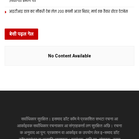
उपयोगिता प्रमाण पत्र
आइटीआइ छात्र कए नौकरी देबा लेल 200 कंपनी आउत बिहार, मार्च तक तैयार होएत डेटाबेस
बेसी पढ़ल गेल
No Content Available
सर्वाधिकार सुरक्षित। इसमाद डॉट कॉम मे प्रकाशित सभटा रचना आ
आर्काइवक सर्वाधिकार रचनाकार आ संग्रहकर्त्ता लग सुरक्षित अछि। रचना
क अनुवाद आ पुन: प्रकाशन वा आर्काइव क उपयोग लेल इ-समाद डॉट