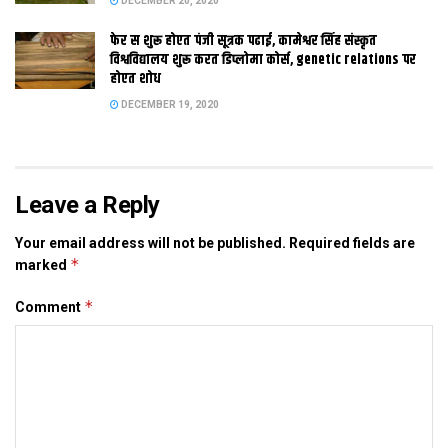
DECEMBER 20, 2020
लेल प्रयाप्‍त जमीन अछि। संगहि गंगा मे बनल डेल्‍टा क उपयोग सेहो कैल
जाएत। निश्चित रूप स इ एकटा सपना अछि, किया त सरकार संग एहि पर
फेर स शुरू होएत पंजी सूत्रक पढाई, कामेश्वर सिंह संस्कृत
विश्वविद्यालय शुरू करत डिप्लोमा कोर्स, genetic relations पर
अंतिम फैसला नहि लेल जा सकल अछि।
होएत शोध
maithili news, mithila news, bihar news, latest bihar
DECEMBER 19, 2020
news, latest mithila news, latest maithili news, maithili
newspaper, darbhanga, patna, दरभंगा, मिथिला, मिथिला समाचार,
मैथिली समाचार, बिहार, मिथिला समाद, इ-समाद, इपेपर
Leave a Reply
Your email address will not be published.
Required fields are
Tags:
bihar news
darbhanga
latest bihar news
*
marked
latest maithili news
latest mithila news
maithili news
*
Comment
maithili newspaper
mithila news
patna
इ-समाद
इपेपर
दरभंगा
बिहार
मिथिला
मिथिला समाचार
मिथिला समाद
मैथिली समाचार