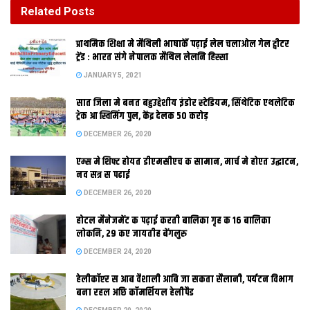
DECEMBER 26, 2020
Related
Posts
होटल मैनेजमेंट क पढ़ाई करती बालिका गृह क 16 बालिका
प्राथमिक शि‍क्षा मे मैथि‍ली भाषाकेँ पढ़ाई लेल चलाओल गेल ट्वीटर
लोकनि, 29 कए जायतीह बेंगलुरु
ट्रेंड : भारत संगे नेपालक मैथिल लेलनि हिस्सा
DECEMBER 24, 2020
JANUARY 5, 2021
सात जिला मे बनत बहुउद्देशीय इंडोर स्‍टेडि‍यम, सिंथेटिक एथलेटिक
ट्रेक आ स्विमिंग पुल, केंद्र देलक 50 करोड़
DECEMBER 26, 2020
एम्स मे शिफ्ट होयत डीएमसीएच क सामान, मार्च मे होएत उद्घाटन,
नव सत्र स पढाई
DECEMBER 26, 2020
होटल मैनेजमेंट क पढ़ाई करती बालिका गृह क 16 बालिका
लोकनि, 29 कए जायतीह बेंगलुरु
दिल्‍ली आ मुंबई स आधुनिक, रायपुर स सुंदर परिकल्‍पना अछि न्‍यू पटना
DECEMBER 24, 2020
शहरक। गंगा क कछैर मे प्रस्‍तावित एहि शहर क पहिल झलक सामने आबि
हेलीकॉप्टर स आब वैशाली आबि जा सकता सैलानी, पर्यटन विभाग
गेल अछि। विख्‍यात वास्‍तुकार हाफीज कांट्रेक्‍टर क कहब अछि जे न्‍यू पटना
बना रहल अछि कॉमर्शियल हेलीपैड
लेल किसान स जमीन लेबाक कोनो जरुरत नहि पडत। गंगाक कछैर मे एकरा