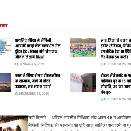
ाचार
प्राथमिक शि‍क्षा मे मैथि‍ली
सात जिला मे बनत बहु
भाषाकेँ पढ़ाई लेल चलाओल गेल
इंडोर स्‍टेडि‍यम, सिंथ
ट्वीटर ट्रेंड : भारत संगे नेपालक
एथलेटिक ट्रेक आ स्विम
मैथिल लेलनि हिस्सा
केंद्र देलक 50 करोड़
JANUARY 5, 2021
DECEMBER 26, 20
एम्स मे शिफ्ट होयत डीएमसीएच
होटल मैनेजमेंट क प
क सामान, मार्च मे होएत
बालिका गृह क 16 ब
उद्घाटन, नव सत्र स पढाई
लोकनि, 29 कए जाय
बेंगलुरु
DECEMBER 26, 2020
DECEMBER 24, 20
नयी दिल्ली । अखिल भारतीय मिथिला संघ अपन 48 म आयोजन म
मैथिली निर्देशक सी परमानंद आ एहि साल साहित्य अकादमी स पुर