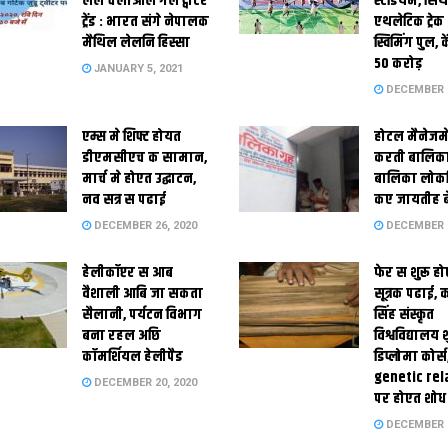
लेल चलाओल गेल ट्वीटर
स्‍टेडि‍यम, सिं
ट्रेंड : भारत संगे नेपालक
एथलेटिक ट्रे
मैथिल लेलनि हिस्सा
स्विमिंग पुल, क
50 करोड़
JANUARY 5, 2021
DECEMBER 2
एम्स मे शिफ्ट होयत
होटल मैनेजमे
डीएमसीएच क सामान,
करती बालिका
मार्च मे होएत उद्घाटन,
बालिका लोकन
नव सत्र स पढाई
कए जायतीह बे
DECEMBER 26, 2020
DECEMBER 2
हेलीकॉप्टर स आब
फेर स शुरू हो
वैशाली आबि जा सकता
सूत्रक पढाई, क
सैलानी, पर्यटन विभाग
सिंह संस्कृत
बना रहल अछि
विश्वविद्यालय
कॉमर्शियल हेलीपैड
डिप्लोमा कोर्स
genetic rel
DECEMBER 20, 2020
पर होएत शोध
DECEMBER 1