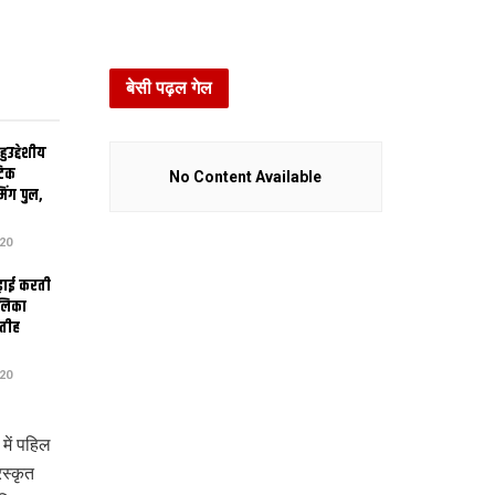
बेसी पढ़ल गेल
उद्देशीय
ेटिक
No Content Available
िंग पुल,
20
ढ़ाई करती
ालिका
तीह
20
ें पहिल
स्कृत