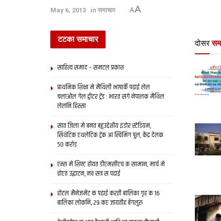
A
May 6, 2013
in
समाचार
A
टटका समाचार
दोसर
सम
साहित्य समाद – समटल प्रकाश
प्राथमिक शि‍क्षा मे मैथि‍ली भाषाकेँ पढ़ाई लेल
चलाओल गेल ट्वीटर ट्रेंड : भारत संगे नेपालक मैथिल
लेलनि हिस्सा
सात जिला मे बनत बहुउद्देशीय इंडोर स्‍टेडि‍यम,
सिंथेटिक एथलेटिक ट्रेक आ स्विमिंग पुल, केंद्र देलक
50 करोड़
एम्स मे शिफ्ट होयत डीएमसीएच क सामान, मार्च मे
होएत उद्घाटन, नव सत्र स पढाई
होटल मैनेजमेंट क पढ़ाई करती बालिका गृह क 16
बालिका लोकनि, 29 कए जायतीह बेंगलुरु