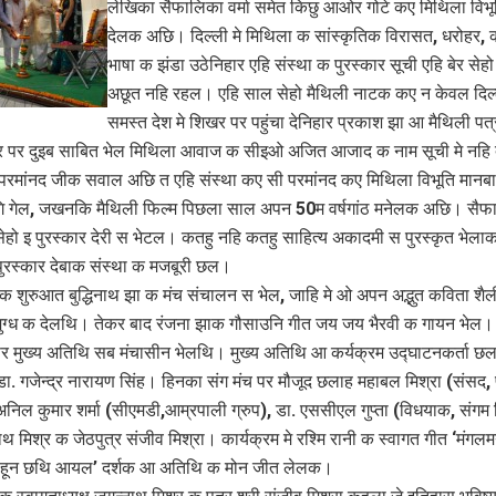
लेखिका सैफालिका वर्मा समेत किछु आओर गोटे कए मिथिला विभू
देलक अछि। दिल्ली मे मिथिला क सांस्कृतिक विरासत, धरोहर,
भाषा क झंडा उठेनिहार एहि संस्था क पुरस्कार सूची एहि बेर सेह
अछूत नहि रहल। एहि साल सेहो मैथिली नाटक कए न केवल दिल्
समस्त देश मे शिखर पर पहुंचा देनिहार प्रकाश झा आ मैथिली पत
र पर दुइब साबित भेल मिथिला आवाज क सीइओ अजित आजाद क नाम सूची मे नहि
 परमांनद जीक सवाल अछि त एहि संस्था कए सी परमांनद कए मिथिला विभूति मानबा
ि गेल, जखनकि मैथिली फिल्म पिछला साल अपन 50म वर्षगांठ मनेलक अछि। सैफ
 सेहो इ पुरस्कार देरी स भेटल। कतहु नहि कतहु साहित्य अकादमी स पुरस्कृत भेला
पुरस्कार देबाक संस्था क मजबूरी छल।
 क शुरुआत बुद्धिनाथ झा क मंच संचालन स भेल, जाहि मे ओ अपन अद्भुत कविता शैल
मुग्ध क देलथि। तेकर बाद रंजना झाक गौसाउनि गीत जय जय भैरवी क गायन भेल
पर मुख्य अतिथि सब मंचासीन भेलथि। मुख्य अतिथि आ कर्यक्रम उद्घाटनकर्ता छ
 डा. गजेन्द्र नारायण सिंह। हिनका संग मंच पर मौजूद छलाह महाबल मिश्रा (संसद, 
 अनिल कुमार शर्मा (सीएमडी,आम्रपाली ग्रुप), डा. एससीएल गुप्ता (विधयाक, संगम
थ मिश्र क जेठपुत्र संजीव मिश्रा। कार्यक्रम मे रश्मि रानी क स्वागत गीत ‘मंगल
पाहून छथि आयल’ दर्शक आ अतिथि क मोन जीत लेलक।