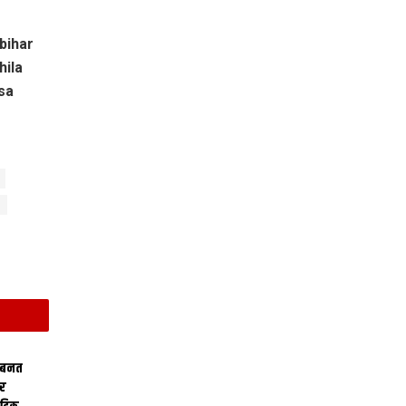
 bihar
hila
sa
 बनत
ोर