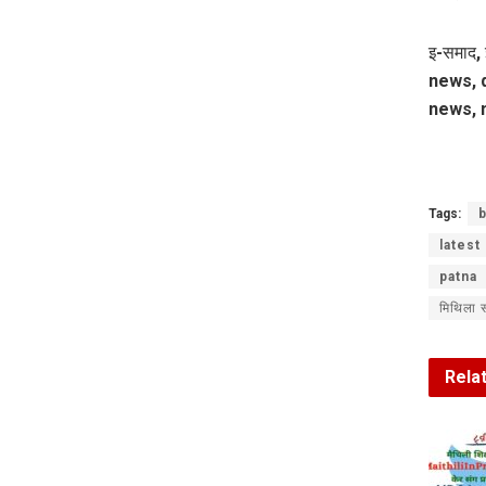
इ-समाद, 
news, d
news, m
Tags:
b
latest
patna
मिथिला 
Rela