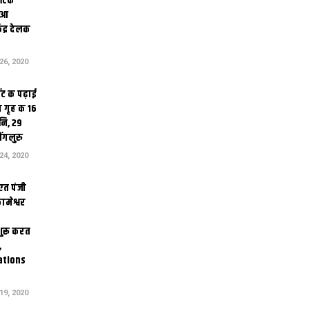
थेटिक
क आ
ेंद्र देलक
6, 2020
ंट क पढ़ाई
 गृह क 16
ि, 29
ंगलुरु
4, 2020
एत पंजी
ामेश्वर
 शुरू करत
,
ations
9, 2020