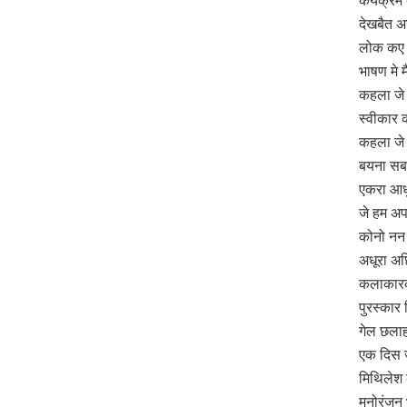
कर्यक्रम 
देखबैत अ
लोक कए ब
भाषण मे 
कहला जे
स्वीकार 
कहला जे
बयना सब 
एकरा आध
जे हम अ
कोनो नन 
अधूरा अछ
कलाकारक
पुरस्कार
गेल छलाह
एक दिस ज
मिथिलेश 
मनोरंजन