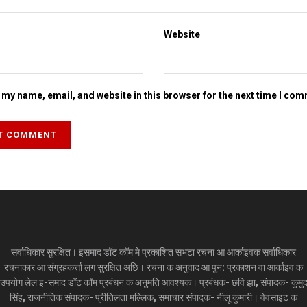
Website
my name, email, and website in this browser for the next time I co
सर्वाधिकार सुरक्षित। इसमाद डॉट कॉम मे प्रकाशित सभटा रचना आ आर्काइवक सर्वाधिकार
रचनाकार आ संग्रहकर्त्ता लग सुरक्षित अछि। रचना क अनुवाद आ पुन: प्रकाशन वा आर्काइव क
उपयोग लेल इ-समाद डॉट कॉम प्रबंधन क अनुमति आवश्यक। प्रबंधक- छवि झा, संपादक- कुमु
सिंह, राजनीतिक संपादक- प्रीतिलता मल्लिक, समाचार संपादक- नीलू कुमारी। वेवसाइट क