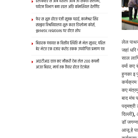
हेलीकॉप्टर स आब वैशाली आबि जा सकता सैलानी,
पर्यटन विभाग बना रहल अछि कॉमर्शियल हेलीपैड
फेर स शुरू होएत पंजी सूत्रक पढाई, कामेश्वर सिंह
संस्कृत विश्वविद्यालय शुरू करत डिप्लोमा कोर्स,
genetic relations पर होएत शोध
लेल पाथ
बिहारक पंचायत क वित्‍तीय स्थिति मे भेल सुधार, पहिल
बेर भेटत एक हजार करोड़ तकक उपयोगिता प्रमाण पत्र
जहां धरि
साल लाग
आइटीआइ छात्र कए नौकरी देबा लेल 200 कंपनी
वर्मा कए
आउत बिहार, मार्च तक तैयार होएत डेटाबेस
हुनका इ 
कर्यक्रम
कए मंत्र
बाद मंच 
पद्मश्री
दिल्ली),
डॉ जगन्ना
आजू हे 