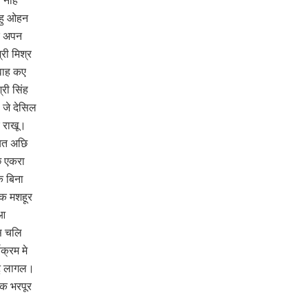
य नहि
तहु ओहन
र अपन
री मिश्र
वाह कए
री सिंह
जे देसिल
 राखू।
यत अछि
ि एकरा
क बिना
 क मशहूर
 आ
 स चलि
क्रम मे
टु लागल।
 क भरपूर