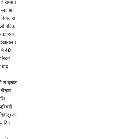
ति सम्मान
 कला आ
ो विवाद स
ली बल्कि
्रकारिता
 देखायल।
 मे 48
ालिका
क बाद
ी स दर्शक
। गीतक
लथि
पश्चिमी
 विहार) आ
मय दिन