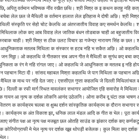
क स्वागताध्यक्ष जगन्नाथ मिश्र क पुत्र श्री संजीव मिश्रा कहला जे इतिहास भविष्
छि, अपितु वर्तमान भविष्यक नींव रखैत छथि। श्री मिश्र क इ कथन कतहु नहि क
चेबा लेल छल जे मैथिली क वर्तमान हालात लेल इतिहास मे दोषी अछि। श्री मिश्
मैथिली संस्कृति पर सेहो चोट केलथि आ अंतरजातीय विवाह कए समर्थन केलथि। श्
 मिथिलाक लोक कए आब विवाह लेल जातिक बंधन तोडबाक चाही आ बहुजातीय वि
करबाक चाही। श्री मिश्र स ठीक उलट विचार डा गजेन्द्र नारायण सिंह क छल। श्
 आधुनिकताक मतलब मिथिला क संस्कार स हटब नहि भ सकैत अछि। ओ कहलथि 
जन मिठ्ठा। ओ कहलथि जे गीतकार सब अपन गीत मे मैथिली क सुगंध कए बचा कए
ुनिकता क रंग मे नहि रांगल जाए। ओ कहलथि जे आधुनिकता क मतलब इ नहि हो
पन पहचान मिटा दी। सांसद महाबल मिश्रा कहलथि जे पाग मिथिला क पहचान अछ
मैथिल क माथ पर नहि देल जाए। एससीएल गुप्ता कहलथि जे दिल्ली मिथिलांचल 
ि। दिल्ली क रफी मार्ग स्थित मावलंकर सभागार आयोजित एहि समारोह मे मिथिला
 गायन आ नृत्य क दर्शक लोकनि आनंद उठेलनि। ओना करीब दू घंटा तक भाषण
 वितरण क कार्यक्रम चलबा स क्षुब्ध दर्शन सांस्कृतिक कार्यक्रम क दौरान सभागार
। कार्यक्रम क अंत विकाश झा, धनिक लाल मंडल आदि क गीत स भेल। पूरा कार्य
तए संगीत पक्ष आ नृत्य पक्ष मजबूत छल ओतहि साउंड क झंकार दर्शक कए कर्णक
क कोरियोग्राफी मे भेल नृत्य पर दर्शक खूब थोपड़ी बजेलक। कुल मिला कए दर्शक
 भेल।