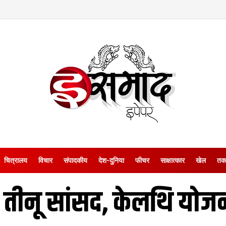
चित्रालय
विचार
संपादकीय
देश-दुनिया
फीचर
साक्षात्‍कार
खेल
तक
 तीनू सांसद, केलथि यो