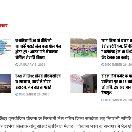
ाचार
प्राथमिक शि‍क्षा मे मैथि‍ली
सात जिला मे बनत बहु
भाषाकेँ पढ़ाई लेल चलाओल गेल
इंडोर स्‍टेडि‍यम, सिंथ
ट्वीटर ट्रेंड : भारत संगे नेपालक
एथलेटिक ट्रेक आ स्विम
मैथिल लेलनि हिस्सा
केंद्र देलक 50 करोड़
JANUARY 5, 2021
DECEMBER 26, 20
एम्स मे शिफ्ट होयत डीएमसीएच
होटल मैनेजमेंट क प
क सामान, मार्च मे होएत
बालिका गृह क 16 ब
उद्घाटन, नव सत्र स पढाई
लोकनि, 29 कए जाय
बेंगलुरु
DECEMBER 26, 2020
DECEMBER 24, 20
केंद्र प्रायोजित योजना क निगरानी लेल गठित जिला सतर्कता सह निगरानी समिति
बेर दरभंगा जिलाक तीनू सांसद उपस्थित भेलाह। विकास भवन क सभागार मे भेल एहि