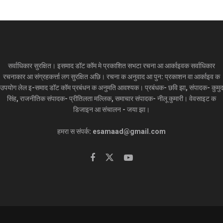
सर्वाधिकार सुरक्षित। इसमाद डॉट कॉम मे प्रकाशित सभटा रचना आ आर्काइवक सर्वाधिकार
रचनाकार आ संग्रहकर्त्ता लग सुरक्षित अछि। रचना क अनुवाद आ पुन: प्रकाशन वा आर्काइव क
उपयोग लेल इ-समाद डॉट कॉम प्रबंधन क अनुमति आवश्यक। प्रबंधक- छवि झा, संपादक- कुमु
सिंह, राजनीतिक संपादक- प्रीतिलता मल्लिक, समाचार संपादक- नीलू कुमारी। वेवसाइट क
डिजाइन आ संचालन - जया झा।
हमरा स संपर्क: esamaad@gmail.com