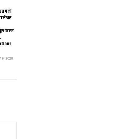
एत पंजी
ामेश्वर
 शुरू करत
,
ations
9, 2020