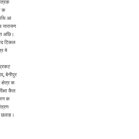
ेत्रक
र क
ेलथि आ
व नारायण
रत अछि।
याद टिकल
र मे
 प्रकट
, बेनीपुर
्षेत्र क
ीक्षा कैल
ालन क
ंत्रण
ूद छलाह।