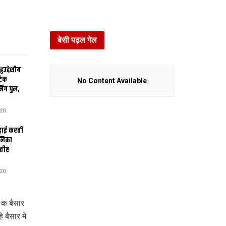
बेसी पढ़ल गेल
उद्देशीय
ेटिक
No Content Available
िंग पुल,
20
ढ़ाई करती
ालिका
तीह
20
 क बैसार
 बैसार मे