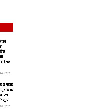
 बनत
ोर
थेटिक
क आ
ेंद्र देलक
6, 2020
ंट क पढ़ाई
 गृह क 16
ि, 29
ंगलुरु
4, 2020