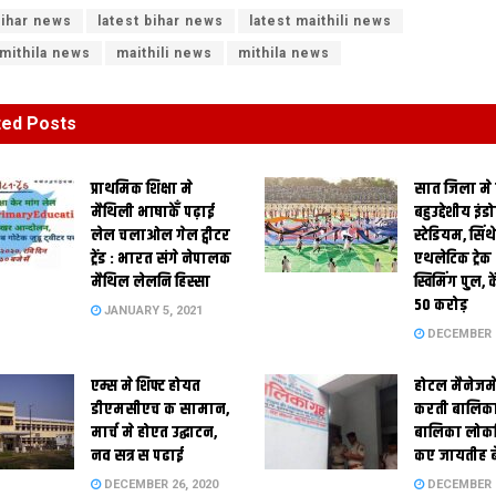
ihar news
latest bihar news
latest maithili news
 mithila news
maithili news
mithila news
ted
Posts
प्राथमिक शि‍क्षा मे
सात जिला मे
मैथि‍ली भाषाकेँ पढ़ाई
बहुउद्देशीय इंड
लेल चलाओल गेल ट्वीटर
स्‍टेडि‍यम, सिं
ट्रेंड : भारत संगे नेपालक
एथलेटिक ट्रे
मैथिल लेलनि हिस्सा
स्विमिंग पुल, क
50 करोड़
JANUARY 5, 2021
DECEMBER 2
एम्स मे शिफ्ट होयत
होटल मैनेजमे
डीएमसीएच क सामान,
करती बालिका
मार्च मे होएत उद्घाटन,
बालिका लोकन
नव सत्र स पढाई
कए जायतीह बे
DECEMBER 26, 2020
DECEMBER 2