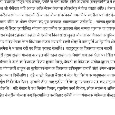
 विधायक मौजूद नहि छलाह, जाहि स पता चलैत अछि जे एखनो जनप्रतिनिधि मे क्ष
ल ओ गंभीरता नहि आयल अछि जेकर कल्‍पना लोकतंत्र मे कैल जाइत अछि। बैसा
ा करैत दरभंगाक सांसद कीर्ति आजाद योजना क कार्यान्वयन मे पारदर्शिता पर जोर द
त समय सीमा क भीतर योजना कए पूरा करबाक आवश्‍यकता जतौलथि। सांसद हुक्मदे
ा जे केंद्र प्रायोजित योजना कए जमीन पर उतारबा लेल सम्यक प्रयास क जरू
सद महेश्वर हजारी कहला जे ग्रामीण विकास स जुडल योजना पर विकास क बुनि
र मे दरभंगाक नगर विधायक संजय सरावगी शहरी क्षेत्र मे जलापूर्ति आ ग्रामीण क्षेत्
गेबा मे भ रहल देरी पर चिंता प्रकट केलथि। बहादुरपुर क विधायक मदन सहनी
त्री ग्राम सड़क योजना क तहत बनि रहल सड़क क निर्माण गाम तक भेला पर चिंता
ैसार मे जाले क विधायक विजय कुमार मिश्र, केवटी क विधायक अशोक कुमार यादव
 गोपालजी ठाकुर आ कुशेश्वरस्थान क विधायक शशिभूषण हजारी सेहो अपन-अपन क
िस ध्यान दियौलथि। एहि स पूर्व पिछला बैसार मे लेल गेल निर्णय क अनुपालन क सम
टा निर्देश देल गेल। प्रभारी डीएम सह एडीएम दिनेश कुमार सदस्‍य सब कए अनुप
ेलथि। एहि बैसार मे पथ निर्माण विभाग, ग्रामीण कार्य विभाग, लोक स्वास्थ्य अभिय
ित केंद्रीय योजना कए क्रियान्वित करनिहार एजेंसी क कार्यपालक अभियंता मौज