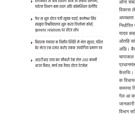
हेलीकॉप्टर स आब वैशाली आबि जा सकता सैलानी,
ओना सबटा
पर्यटन विभाग बना रहल अछि कॉमर्शियल हेलीपैड
विकास ले
अध्यक्षत
फेर स शुरू होएत पंजी सूत्रक पढाई, कामेश्वर सिंह
संस्कृत विश्वविद्यालय शुरू करत डिप्लोमा कोर्स,
निर्धारि
genetic relations पर होएत शोध
यादव कहल
ओतहि सां
बिहारक पंचायत क वित्‍तीय स्थिति मे भेल सुधार, पहिल
बेर भेटत एक हजार करोड़ तकक उपयोगिता प्रमाण पत्र
अछि। बैसा
चापाकल ल
आइटीआइ छात्र कए नौकरी देबा लेल 200 कंपनी
प्रधानमं
आउत बिहार, मार्च तक तैयार होएत डेटाबेस
केलथि। ब
क विधायक
समस्या द
गेल आ कई
जानकारी द
विभाग सह