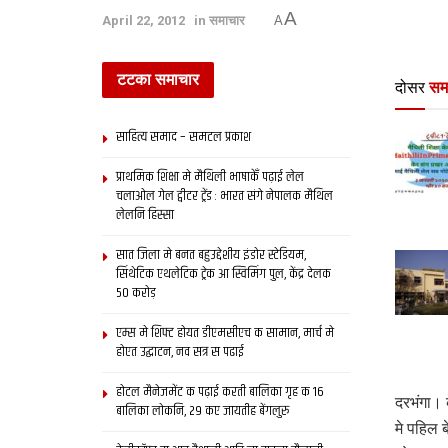
A
April 22, 2012
in
समाचार
A
टटका समाचार
दोसर
सम
साहित्य समाद – समटल प्रकाश
प्राथमिक शि‍क्षा मे मैथि‍ली भाषाकेँ पढ़ाई लेल
चलाओल गेल ट्वीटर ट्रेंड : भारत संगे नेपालक मैथिल
लेलनि हिस्सा
सात जिला मे बनत बहुउद्देशीय इंडोर स्‍टेडि‍यम,
सिंथेटिक एथलेटिक ट्रेक आ स्विमिंग पुल, केंद्र देलक
50 करोड़
एम्स मे शिफ्ट होयत डीएमसीएच क सामान, मार्च मे
होएत उद्घाटन, नव सत्र स पढाई
होटल मैनेजमेंट क पढ़ाई करती बालिका गृह क 16
दरभंगा। 
बालिका लोकनि, 29 कए जायतीह बेंगलुरु
मे पहिल 