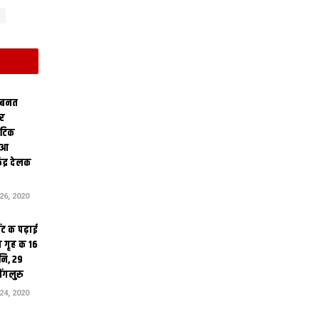
 बनत
ोर
थेटिक
क आ
ेंद्र देलक
6, 2020
ंट क पढ़ाई
 गृह क 16
ि, 29
ंगलुरु
4, 2020