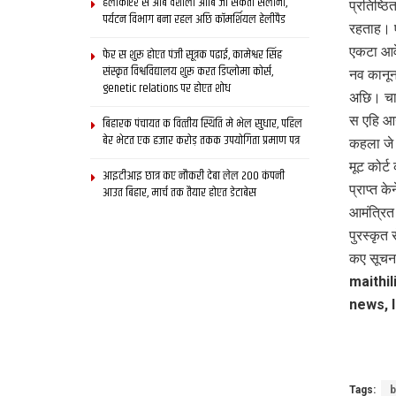
हेलीकॉप्टर स आब वैशाली आबि जा सकता सैलानी,
प्रतिष्ठ
पर्यटन विभाग बना रहल अछि कॉमर्शियल हेलीपैड
रहताह। 
एकटा आवे
फेर स शुरू होएत पंजी सूत्रक पढाई, कामेश्वर सिंह
संस्कृत विश्वविद्यालय शुरू करत डिप्लोमा कोर्स,
नव कानून
genetic relations पर होएत शोध
अछि। चाण
स एहि आ
बिहारक पंचायत क वित्‍तीय स्थिति मे भेल सुधार, पहिल
बेर भेटत एक हजार करोड़ तकक उपयोगिता प्रमाण पत्र
कहला जे 
मूट कोर्
आइटीआइ छात्र कए नौकरी देबा लेल 200 कंपनी
प्राप्त 
आउत बिहार, मार्च तक तैयार होएत डेटाबेस
आमंत्रित
पुरस्कृत
कए सूचन
maithil
news, l
Tags:
b