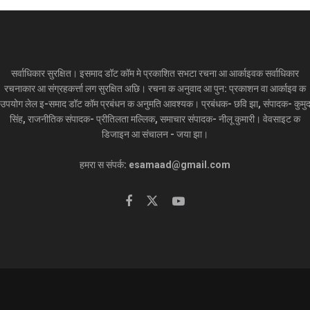
सर्वाधिकार सुरक्षित। इसमाद डॉट कॉम मे प्रकाशित सभटा रचना आ आर्काइवक सर्वाधिकार
रचनाकार आ संग्रहकर्त्ता लग सुरक्षित अछि। रचना क अनुवाद आ पुन: प्रकाशन वा आर्काइव क
उपयोग लेल इ-समाद डॉट कॉम प्रबंधन क अनुमति आवश्यक। प्रबंधक- छवि झा, संपादक- कुमु
सिंह, राजनीतिक संपादक- प्रीतिलता मल्लिक, समाचार संपादक- नीलू कुमारी। वेवसाइट क
डिजाइन आ संचालन - जया झा।
हमरा स संपर्क: esamaad@gmail.com