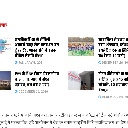
ाचार
प्राथमिक शि‍क्षा मे मैथि‍ली
सात जिला मे बनत बहु
भाषाकेँ पढ़ाई लेल चलाओल गेल
इंडोर स्‍टेडि‍यम, सिंथ
ट्वीटर ट्रेंड : भारत संगे नेपालक
एथलेटिक ट्रेक आ स्विम
मैथिल लेलनि हिस्सा
केंद्र देलक 50 करोड़
JANUARY 5, 2021
DECEMBER 26, 20
एम्स मे शिफ्ट होयत डीएमसीएच
होटल मैनेजमेंट क प
क सामान, मार्च मे होएत
बालिका गृह क 16 ब
उद्घाटन, नव सत्र स पढाई
लोकनि, 29 कए जाय
बेंगलुरु
DECEMBER 26, 2020
DECEMBER 24, 20
णक्य राष्ट्रीय विधि विश्वविद्यालय आरटीआइ कए ल कए ‘मूट कोर्ट कंपटीशन’ 
ाई मे प्रस्‍तावित एहि आयोजन मे देश क तमाम राष्ट्रीय विधि महाविद्यालय आ देश