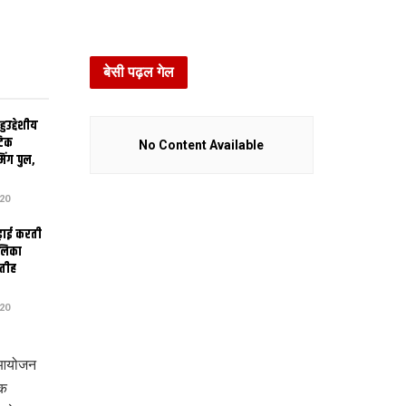
बेसी पढ़ल गेल
उद्देशीय
ेटिक
No Content Available
िंग पुल,
20
ढ़ाई करती
ालिका
तीह
20
क आयोजन
 क