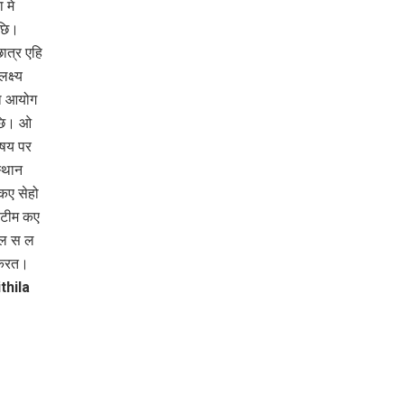
 मे
छि।
ात्र एहि
ष्‍य
ना आयोग
छि। ओ
िषय पर
स्थान
कए सेहो
 टीम कए
पील स ल
 करत।
thila