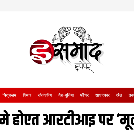
चित्रालय
विचार
संपादकीय
देश-दुनिया
फीचर
साक्षात्‍कार
खेल
तक
मे होएत आरटीआइ पर ‘मूट