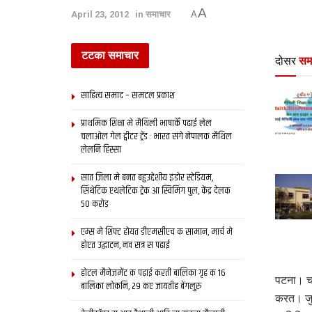
A
April 23, 2012
in
समाचार
A
टटका समाचार
दोसर
सम
साहित्य समाद – समटल प्रकाश
प्राथमिक शि‍क्षा मे मैथि‍ली भाषाकेँ पढ़ाई लेल
चलाओल गेल ट्वीटर ट्रेंड : भारत संगे नेपालक मैथिल
लेलनि हिस्सा
सात जिला मे बनत बहुउद्देशीय इंडोर स्‍टेडि‍यम,
सिंथेटिक एथलेटिक ट्रेक आ स्विमिंग पुल, केंद्र देलक
50 करोड़
एम्स मे शिफ्ट होयत डीएमसीएच क सामान, मार्च मे
होएत उद्घाटन, नव सत्र स पढाई
होटल मैनेजमेंट क पढ़ाई करती बालिका गृह क 16
पटना। चा
बालिका लोकनि, 29 कए जायतीह बेंगलुरु
करत। जुल