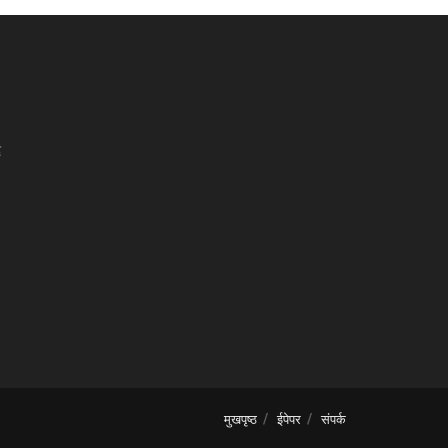
द
मुखपृष्ठ
ईपेपर
संपर्क