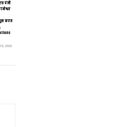
एत पंजी
ामेश्वर
 शुरू करत
,
ations
9, 2020