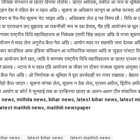
ित विधिक संस्थान क छात्र हिस्सा लेतथि। छात्र आवेदक, वकील आ जज क भूमिका
एहन देश मे पहिल बेर भ रहल अछि। सूचना क अधिकार कानून क अनेक फायदा अ
दन स पैघ-पैघ सूचना भेट जाइत अछि। अधिवक्ता लेल इ नव विषय छी। विधि क छ
 क प्रावधान कए बुझताह आ तकनीकी रूप स दक्ष हेताह, यैह एहि आयोजन क मूल लक्
क्य राष्ट्रीय विधि महाविद्यालय क निबंधक एसपी सिंह कहला अछि जे राज्य सूच
योजन मे मदद लेल अनुरोध कैल गेल अछि। आयोग मदद पर सहमति जता देलक अ
बार काउंसिल आफ इंडिया संविधान आ पारिवारिक मामला आदि स जुड़ल पांचटा व
ट क आयोजन केने छल, जाहि मे चाणक्य राष्ट्रीय विधि महाविद्यालय क छात्र प्रथम 
केने छलाह। पटना मे भ रहल एहि आयोजन क मौका पर दोसर राज्‍यक सूचना आयुक्‍त 
 कैल गेल अछि। ओ निर्णायक क भूमिका मे पूरा कार्यवाही पर नजर रखताह। बेहतर
 सेहो कैल जाएत। सूचना मांगबा लेल, सूचना न देबा लेल, प्रथम अपील, द्वितीय अ
ा आयोग क कोर्ट मे सुनवाई तक क प्रक्रिया छात्र क अलग-अलग टीम संचालित
i news, mithila news, bihar news, latest bihar news, latest mi
atest maithili news, maithili newspaper
ihar news
latest bihar news
latest maithili news