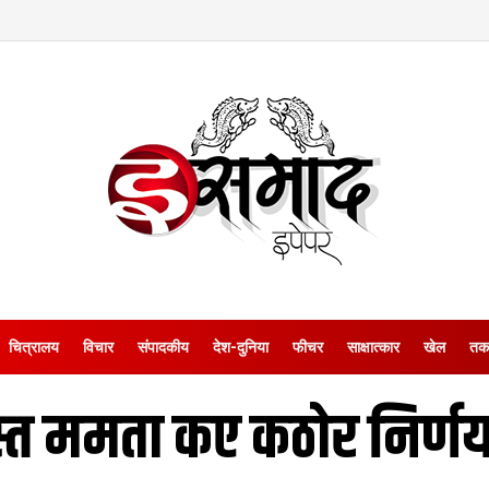
चित्रालय
विचार
संपादकीय
देश-दुनिया
फीचर
साक्षात्‍कार
खेल
तक
 ग्रस्त ममता कए कठोर निर्