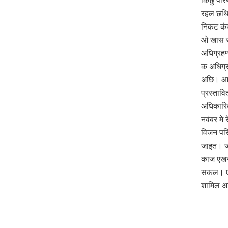
किछु परि
रहल छथि।
निकट कंच
ओ खास रु
अधिग्रहण
क अधिग्र
अछि। आशा
प्रस्ताव
अधिकारि
नवंबर मे
विजन परि
जाइत। जख
काज एखन
सकल। एकर
शामिल अ