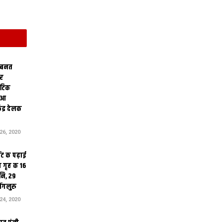
 बनत
ोर
थेटिक
क आ
ेंद्र देलक
6, 2020
ंट क पढ़ाई
 गृह क 16
ि, 29
ंगलुरु
4, 2020