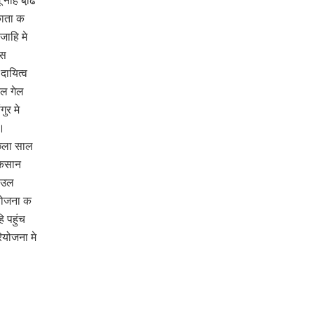
नहि बढि़
काता क
जाहि मे
 स
दायित्व
ैल गेल
ुर मे
ि।
छला साल
किसान
ाउल
 योजना क
 पहुंच
योजना मे