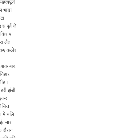
त्वपूर्ण
ल भाड़ा
कटा
 पूर्व जे
 किराया
रा लैत
ा कए कठोर
करबाक बाद
निहार
हलीह।
हरी झंडी
 एकर
योजित
ा मे चलि
इंतजार
क दौरान