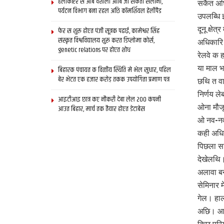
हेलीकॉप्टर स आब वैशाली आबि जा सकता सैलानी,
सकैत अछि
पर्यटन विभाग बना रहल अछि कॉमर्शियल हेलीपैड
उपलब्धि 
दूनू क्ष
फेर स शुरू होएत पंजी सूत्रक पढाई, कामेश्वर सिंह
संस्कृत विश्वविद्यालय शुरू करत डिप्लोमा कोर्स,
अधिकारि 
genetic relations पर होएत शोध
रेलवे क 
या माल भ
बिहारक पंचायत क वित्‍तीय स्थिति मे भेल सुधार, पहिल
बेर भेटत एक हजार करोड़ तकक उपयोगिता प्रमाण पत्र
छथि त वा
निर्णय ल
आइटीआइ छात्र कए नौकरी देबा लेल 200 कंपनी
ओना मौजूद
आउत बिहार, मार्च तक तैयार होएत डेटाबेस
ओ नव-नव 
कही अधिक
पिछला सा
देखेलथि।
अलावा बन
सेमिनार 
गेल। हा
अछि। आब 