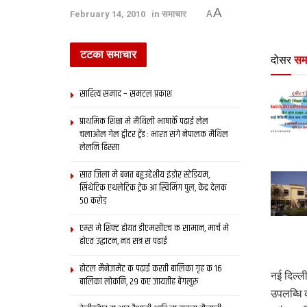
A
February 14, 2010
in
समाचार
A
टटका समाचार
दोसर
सम
साहित्य समाद – समटल प्रकाश
प्राथमिक शि‍क्षा मे मैथि‍ली भाषाकेँ पढ़ाई लेल
चलाओल गेल ट्वीटर ट्रेंड : भारत संगे नेपालक मैथिल
लेलनि हिस्सा
सात जिला मे बनत बहुउद्देशीय इंडोर स्‍टेडि‍यम,
सिंथेटिक एथलेटिक ट्रेक आ स्विमिंग पुल, केंद्र देलक
50 करोड़
एम्स मे शिफ्ट होयत डीएमसीएच क सामान, मार्च मे
होएत उद्घाटन, नव सत्र स पढाई
होटल मैनेजमेंट क पढ़ाई करती बालिका गृह क 16
नई दिल्ल
बालिका लोकनि, 29 कए जायतीह बेंगलुरु
उपलब्धि