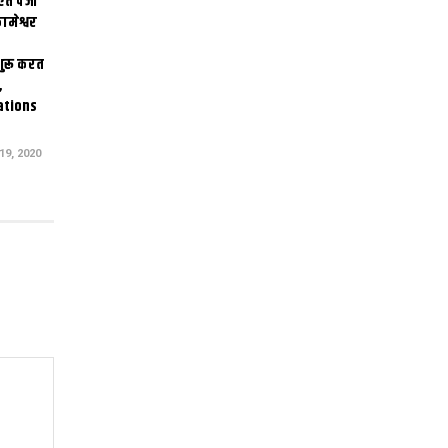
एत पंजी
ामेश्वर
 शुरू करत
,
ations
9, 2020