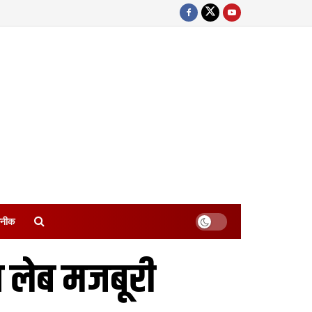
नीक
णय लेब मजबूरी