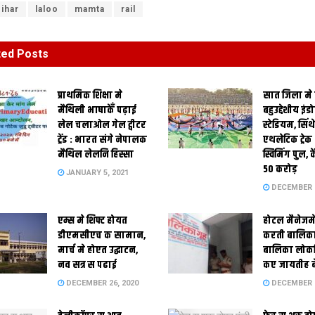
ihar
laloo
mamta
rail
ted
Posts
प्राथमिक शि‍क्षा मे
सात जिला मे
मैथि‍ली भाषाकेँ पढ़ाई
बहुउद्देशीय इंड
लेल चलाओल गेल ट्वीटर
स्‍टेडि‍यम, सिं
ट्रेंड : भारत संगे नेपालक
एथलेटिक ट्रे
मैथिल लेलनि हिस्सा
स्विमिंग पुल, क
50 करोड़
JANUARY 5, 2021
DECEMBER 2
एम्स मे शिफ्ट होयत
होटल मैनेजमे
डीएमसीएच क सामान,
करती बालिका
मार्च मे होएत उद्घाटन,
बालिका लोकन
नव सत्र स पढाई
कए जायतीह बे
DECEMBER 26, 2020
DECEMBER 2