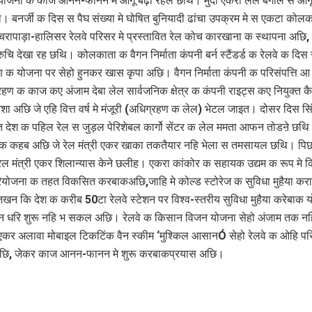
योजना क काज आनन-फानन मे आगू बढ़ा रहल छथि। मुदा एकरो लेल बंगाल स आगू 
 बनर्जी क दिस स पैघ संख्या मे घोषित बुनियादी ढांचा उपक्रम मे स एकटा कोल
रापाड़ा-हालिसर रेलवे परिसर मे प्रस्तावित रेल कोच कारखाना क स्थापना अछि, 
चि देखा रह छथि। कोलकाता क वैगन निर्माता कंपनी बर्न स्टैंडर्ड क रेलवे क दिस
 क योजना पर सेहो हुनकर खास कृपा अछि। वैगन निर्माता कंपनी क परिसंपत्ति आ 
हण क काज कए अंजाम देबा लेल सार्वजनिक क्षेत्र क कंपनी राइट्स कए नियुक्त क
 अछि जे एहि वित्त वर्ष मे मंजूरी (अधिग्रहण क लेल) भेटल जाइत। दोसर दिस सिंग
ित देश क पहिल रेल स जुड़ल पेरिशेबल कार्गो सेंटर क लेल ममता आफन तोडऩे छथ
क कहब अछि जे रेल मंत्री एकर खाका तकतैयार नहि भेला स तमसायल छथि। पि
 रेल मंत्री एकर शिलान्यास केने छलीह। एकरा कांकोर क सहायक उद्यम क रूप मे 
योजना क तहत विकसित करबाकअछि,जाहि मे कोल्ड स्टोरेज क सुविधा मुहैया कर
न कि देश क करीब 50टा रेलवे स्टेशन पर विश्व-स्तरीय सुविधा मुहैया करेबाक
 धरि शुरू नहि भ सकल अछि। रेलवे क किसान विजन योजना सेहो अंजाम तक नहि
 अलावा मोबाइल टिकटिंक वैन स्कीम ‘मुश्किल आसानÓ सेहो रेलवे क ओहि परि
छि, जेकर काज आनन-फानन मे शुरू करबाकप्रयास अछि।