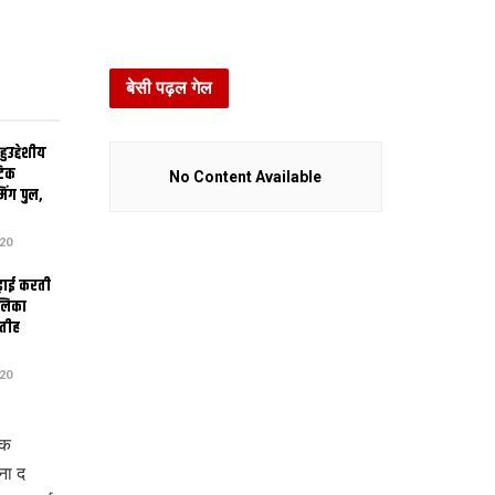
बेसी पढ़ल गेल
उद्देशीय
ेटिक
No Content Available
िंग पुल,
20
ढ़ाई करती
ालिका
तीह
20
लक
ना द