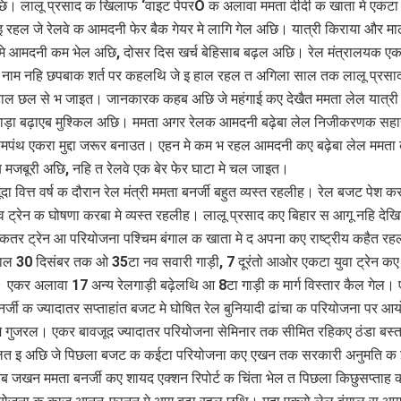
। लालू प्रसाद क खिलाफ ‘वाइट पेपरÓ क अलावा ममता दीदी क खाता मे एकटा मह
इ रहल जे रेलवे क आमदनी फेर बैक गेयर मे लागि गेल अछि। यात्री किराया और मा
ेत्र मे आमदनी कम भेल अछि, दोसर दिस खर्च बेहिसाब बढ़ल अछि। रेल मंत्रालयक ए
नाम नहि छपबाक शर्त पर कहलथि जे इ हाल रहल त अगिला साल तक लालू प्रसाद स
हाल छल से भ जाइत। जानकारक कहब अछि जे महंगाई कए देखैत ममता लेल यात्री
ाड़ा बढ़ाएब मुश्किल अछि। ममता अगर रेलक आमदनी बढ़ेबा लेल निजीकरणक सहा
मपंथ एकरा मुद्दा जरूर बनाउत। एहन मे कम भ रहल आमदनी कए बढ़ेबा लेल ममत
ेब मजबूरी अछि, नहि त रेलवे एक बेर फेर घाटा मे चल जाइत।
ा वित्त वर्ष क दौरान रेल मंत्री ममता बनर्जी बहुत व्यस्त रहलीह। रेल बजट पेश 
ट्रेन क घोषणा करबा मे व्यस्त रहलीह। लालू प्रसाद कए बिहार स आगू नहि देखि
तर ट्रेन आ परियोजना पश्चिम बंगाल क खाता मे द अपना कए राष्ट्रीय कहैत र
ल 30 दिसंबर तक ओ 35टा नव सवारी गाड़ी, 7 दूरंतो आओर एकटा युवा ट्रेन कए 
 एकर अलावा 17 अन्य रेलगाड़ी बढ़ेलथि आ 8टा गाड़ी क मार्ग विस्तार कैल गेल।
र्जी क ज्यादातर सप्ताहांत बजट मे घोषित रेल बुनियादी ढांचा क परियोजना पर आ
मे गुजरल। एकर बावजूद ज्यादातर परियोजना सेमिनार तक सीमित रहिकए ठंडा बस्त
लत इ अछि जे पिछला बजट क कईटा परियोजना कए एखन तक सरकारी अनुमति क 
जखन ममता बनर्जी कए शायद एक्शन रिपोर्ट क चिंता भेल त पिछला किछुसप्ताह 