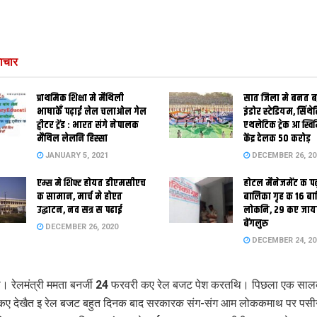
ाचार
प्राथमिक शि‍क्षा मे मैथि‍ली
सात जिला मे बनत बहु
भाषाकेँ पढ़ाई लेल चलाओल गेल
इंडोर स्‍टेडि‍यम, सिंथ
ट्वीटर ट्रेंड : भारत संगे नेपालक
एथलेटिक ट्रेक आ स्विम
मैथिल लेलनि हिस्सा
केंद्र देलक 50 करोड़
JANUARY 5, 2021
DECEMBER 26, 20
एम्स मे शिफ्ट होयत डीएमसीएच
होटल मैनेजमेंट क प
क सामान, मार्च मे होएत
बालिका गृह क 16 ब
उद्घाटन, नव सत्र स पढाई
लोकनि, 29 कए जाय
बेंगलुरु
DECEMBER 26, 2020
DECEMBER 24, 20
ी। रेलमंत्री ममता बनर्जी 24 फरवरी कए रेल बजट पेश करतथि। पिछला एक सा
 कए देखैत इ रेल बजट बहुत दिनक बाद सरकारक संग-संग आम लोककमाथ पर पसी