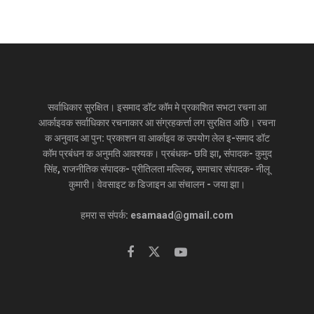
सर्वाधिकार सुरक्षित। इसमाद डॉट कॉम मे प्रकाशित सभटा रचना आ
आर्काइवक सर्वाधिकार रचनाकार आ संग्रहकर्त्ता लग सुरक्षित अछि। रचना
क अनुवाद आ पुन: प्रकाशन वा आर्काइव क उपयोग लेल इ-समाद डॉट
कॉम प्रबंधन क अनुमति आवश्यक। प्रबंधक- छवि झा, संपादक- कुमुद
सिंह, राजनीतिक संपादक- प्रीतिलता मल्लिक, समाचार संपादक- नीलू
कुमारी। वेवसाइट क डिजाइन आ संचालन - जया झा।
हमरा स संपर्क: esamaad@gmail.com