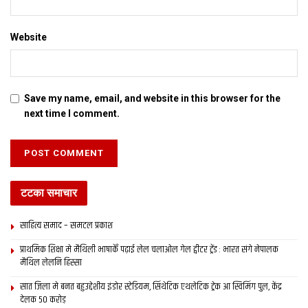
Website
Save my name, email, and website in this browser for the
next time I comment.
टटका समाचार
साहित्य समाद – समटल प्रकाश
प्राथमिक शि‍क्षा मे मैथि‍ली भाषाकेँ पढ़ाई लेल चलाओल गेल ट्वीटर ट्रेंड : भारत संगे नेपालक
मैथिल लेलनि हिस्सा
सात जिला मे बनत बहुउद्देशीय इंडोर स्‍टेडि‍यम, सिंथेटिक एथलेटिक ट्रेक आ स्विमिंग पुल, केंद्र
देलक 50 करोड़