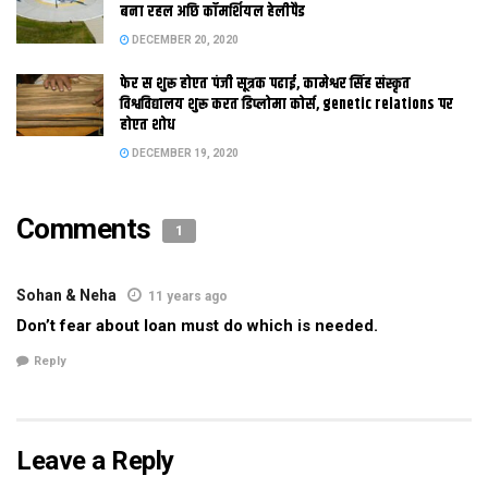
बना रहल अछि कॉमर्शियल हेलीपैड
bihar news, latest maithili news, latest mithila news,
DECEMBER 20, 2020
maithili news, maithili newspaper, mithila news, patna,
saharsa
फेर स शुरू होएत पंजी सूत्रक पढाई, कामेश्वर सिंह संस्कृत
विश्वविद्यालय शुरू करत डिप्लोमा कोर्स, genetic relations पर
होएत शोध
DECEMBER 19, 2020
Tags:
bhagalpur
bihar news
darbhanga
latest bihar news
latest maithili news
Comments
1
latest mithila news
maithili news
maithili newspaper
mithila news
patna
saharsa
इ-समाद
इपेपर
दरभंगा
Sohan & Neha
11 years ago
बिहार
मिथिला
मिथिला समाचार
मिथिला समाद
मैथिली समाचार
Don’t fear about loan must do which is needed.
Reply
Leave a Reply