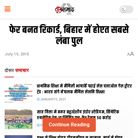
फेर बनत रिकार्ड, बिहार में होएत सबसे
लंबा पुल
A
July 19, 2015
A
दोसर
समाचार
प्राथमिक शि‍क्षा मे मैथि‍ली भाषाकेँ पढ़ाई लेल चलाओल गेल ट्वीटर
ट्रेंड : भारत संगे नेपालक मैथिल लेलनि हिस्सा
JANUARY 5, 2021
सात जिला मे बनत बहुउद्देशीय इंडोर स्‍टेडि‍यम, सिंथेटिक
एथलेटिक ट्रेक आ स्विमिंग पुल, केंद्र देलक 50 करोड़
Continue Reading
DECEMBER 26, 2020