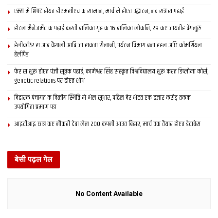
एम्स मे शिफ्ट होयत डीएमसीएच क सामान, मार्च मे होएत उद्घाटन, नव सत्र स पढाई
होटल मैनेजमेंट क पढ़ाई करती बालिका गृह क 16 बालिका लोकनि, 29 कए जायतीह बेंगलुरु
हेलीकॉप्टर स आब वैशाली आबि जा सकता सैलानी, पर्यटन विभाग बना रहल अछि कॉमर्शियल
हेलीपैड
फेर स शुरू होएत पंजी सूत्रक पढाई, कामेश्वर सिंह संस्कृत विश्वविद्यालय शुरू करत डिप्लोमा कोर्स,
genetic relations पर होएत शोध
बिहारक पंचायत क वित्‍तीय स्थिति मे भेल सुधार, पहिल बेर भेटत एक हजार करोड़ तकक
उपयोगिता प्रमाण पत्र
आइटीआइ छात्र कए नौकरी देबा लेल 200 कंपनी आउत बिहार, मार्च तक तैयार होएत डेटाबेस
बेसी पढ़ल गेल
No Content Available