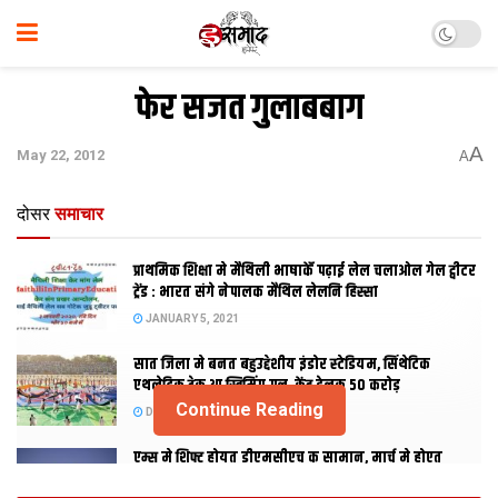
फेर सजत गुलाबबाग
A
May 22, 2012
A
दोसर
समाचार
प्राथमिक शि‍क्षा मे मैथि‍ली भाषाकेँ पढ़ाई लेल चलाओल गेल ट्वीटर
ट्रेंड : भारत संगे नेपालक मैथिल लेलनि हिस्सा
JANUARY 5, 2021
सात जिला मे बनत बहुउद्देशीय इंडोर स्‍टेडि‍यम, सिंथेटिक
एथलेटिक ट्रेक आ स्विमिंग पुल, केंद्र देलक 50 करोड़
Continue Reading
DECEMBER 26, 2020
एम्स मे शिफ्ट होयत डीएमसीएच क सामान, मार्च मे होएत
उद्घाटन, नव सत्र स पढाई