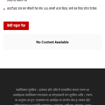
उपयोगिता प्रमाण पत्र
आइटीआइ छात्र कए नौकरी देबा लेल 200 कंपनी आउत बिहार, मार्च तक तैयार होएत डेटाबेस
बेसी पढ़ल गेल
No Content Available
सर्वाधिकार सुरक्षित। इसमाद डॉट कॉम मे प्रकाशित सभटा रचना आ
आर्काइवक सर्वाधिकार रचनाकार आ संग्रहकर्त्ता लग सुरक्षित अछि। रचना
क अनुवाद आ पुन: प्रकाशन वा आर्काइव क उपयोग लेल इ-समाद डॉट