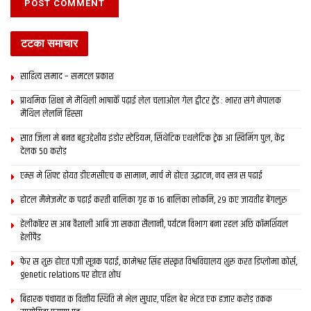
टटका समाचार
साहित्य समाद – समटल प्रकाश
प्राथमिक शि‍क्षा मे मैथि‍ली भाषाकेँ पढ़ाई लेल चलाओल गेल ट्वीटर ट्रेंड : भारत संगे नेपालक
मैथिल लेलनि हिस्सा
सात जिला मे बनत बहुउद्देशीय इंडोर स्‍टेडि‍यम, सिंथेटिक एथलेटिक ट्रेक आ स्विमिंग पुल, केंद्र
देलक 50 करोड़
एम्स मे शिफ्ट होयत डीएमसीएच क सामान, मार्च मे होएत उद्घाटन, नव सत्र स पढाई
होटल मैनेजमेंट क पढ़ाई करती बालिका गृह क 16 बालिका लोकनि, 29 कए जायतीह बेंगलुरु
हेलीकॉप्टर स आब वैशाली आबि जा सकता सैलानी, पर्यटन विभाग बना रहल अछि कॉमर्शियल
हेलीपैड
फेर स शुरू होएत पंजी सूत्रक पढाई, कामेश्वर सिंह संस्कृत विश्वविद्यालय शुरू करत डिप्लोमा कोर्स,
genetic relations पर होएत शोध
बिहारक पंचायत क वित्‍तीय स्थिति मे भेल सुधार, पहिल बेर भेटत एक हजार करोड़ तकक