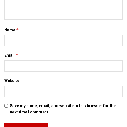
latest maithili news
latest mithila news
maithili news
maithili newspaper
mithila news
*
Name
*
Email
Website
Save my name, email, and website in this browser for the
next time I comment.