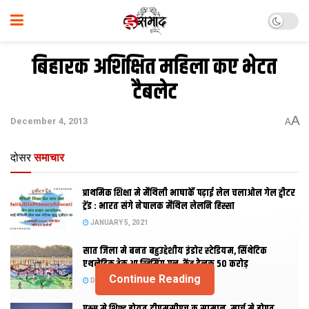
बिहारक अशिक्षित महिला कए भेटत
टैबलेट
A
December 4, 2013
A
दोसर
समाचार
प्राथमिक शि‍क्षा मे मैथि‍ली भाषाकेँ पढ़ाई लेल चलाओल गेल ट्वीटर
ट्रेंड : भारत संगे नेपालक मैथिल लेलनि हिस्सा
JANUARY 5, 2021
सात जिला मे बनत बहुउद्देशीय इंडोर स्‍टेडि‍यम, सिंथेटिक
एथलेटिक ट्रेक आ स्विमिंग पुल, केंद्र देलक 50 करोड़
Continue Reading
DECEMBER 26, 2020