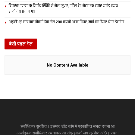
बिहारक पंचायत क वित्‍तीय स्थिति मे भेल सुधार, पहिल बेर भेटत एक हजार करोड़ तकक
उपयोगिता प्रमाण पत्र
आइटीआइ छात्र कए नौकरी देबा लेल 200 कंपनी आउत बिहार, मार्च तक तैयार होएत डेटाबेस
बेसी पढ़ल गेल
No Content Available
सर्वाधिकार सुरक्षित। इसमाद डॉट कॉम मे प्रकाशित सभटा रचना आ
आर्काइवक सर्वाधिकार रचनाकार आ संग्रहकर्त्ता लग सुरक्षित अछि। रचना