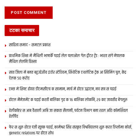
टटका समाचार
साहित्य समाद – समटल प्रकाश
प्राथमिक शि‍क्षा मे मैथि‍ली भाषाकेँ पढ़ाई लेल चलाओल गेल ट्वीटर ट्रेंड : भारत संगे नेपालक
मैथिल लेलनि हिस्सा
सात जिला मे बनत बहुउद्देशीय इंडोर स्‍टेडि‍यम, सिंथेटिक एथलेटिक ट्रेक आ स्विमिंग पुल, केंद्र
देलक 50 करोड़
एम्स मे शिफ्ट होयत डीएमसीएच क सामान, मार्च मे होएत उद्घाटन, नव सत्र स पढाई
होटल मैनेजमेंट क पढ़ाई करती बालिका गृह क 16 बालिका लोकनि, 29 कए जायतीह बेंगलुरु
हेलीकॉप्टर स आब वैशाली आबि जा सकता सैलानी, पर्यटन विभाग बना रहल अछि कॉमर्शियल
हेलीपैड
फेर स शुरू होएत पंजी सूत्रक पढाई, कामेश्वर सिंह संस्कृत विश्वविद्यालय शुरू करत डिप्लोमा कोर्स,
genetic relations पर होएत शोध