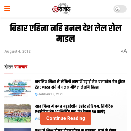
बिहार एहिना नहि बनल देश लेल रोल
माडल
A
August 4, 2012
A
दोसर
समाचार
प्राथमिक शि‍क्षा मे मैथि‍ली भाषाकेँ पढ़ाई लेल चलाओल गेल ट्वीटर
ट्रेंड : भारत संगे नेपालक मैथिल लेलनि हिस्सा
JANUARY 5, 2021
सात जिला मे बनत बहुउद्देशीय इंडोर स्‍टेडि‍यम, सिंथेटिक
एथलेटिक ट्रेक आ स्विमिंग पुल, केंद्र देलक 50 करोड़
Continue Reading
DECEMBER 26, 2020