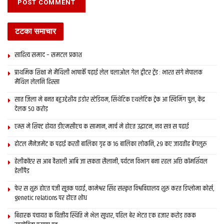
टटका समाचार
साहित्य समाद – समटल प्रकाश
प्राथमिक शि‍क्षा मे मैथि‍ली भाषाकेँ पढ़ाई लेल चलाओल गेल ट्वीटर ट्रेंड : भारत संगे नेपालक
मैथिल लेलनि हिस्सा
सात जिला मे बनत बहुउद्देशीय इंडोर स्‍टेडि‍यम, सिंथेटिक एथलेटिक ट्रेक आ स्विमिंग पुल, केंद्र
देलक 50 करोड़
एम्स मे शिफ्ट होयत डीएमसीएच क सामान, मार्च मे होएत उद्घाटन, नव सत्र स पढाई
होटल मैनेजमेंट क पढ़ाई करती बालिका गृह क 16 बालिका लोकनि, 29 कए जायतीह बेंगलुरु
हेलीकॉप्टर स आब वैशाली आबि जा सकता सैलानी, पर्यटन विभाग बना रहल अछि कॉमर्शियल
हेलीपैड
फेर स शुरू होएत पंजी सूत्रक पढाई, कामेश्वर सिंह संस्कृत विश्वविद्यालय शुरू करत डिप्लोमा कोर्स,
genetic relations पर होएत शोध
बिहारक पंचायत क वित्‍तीय स्थिति मे भेल सुधार, पहिल बेर भेटत एक हजार करोड़ तकक