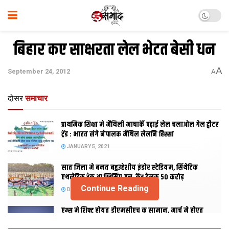
बिहार कए साक्षरता लेल भेटत बेसी धन
A
September 24, 2012
A
दोसर
समाचार
प्राथमिक शि‍क्षा मे मैथि‍ली भाषाकेँ पढ़ाई लेल चलाओल गेल ट्वीटर
ट्रेंड : भारत संगे नेपालक मैथिल लेलनि हिस्सा
JANUARY 5, 2021
सात जिला मे बनत बहुउद्देशीय इंडोर स्‍टेडि‍यम, सिंथेटिक
एथलेटिक ट्रेक आ स्विमिंग पुल, केंद्र देलक 50 करोड़
Continue Reading
DECEMBER 26, 2020
एम्स मे शिफ्ट होयत डीएमसीएच क सामान, मार्च मे होएत
उद्घाटन, नव सत्र स पढाई