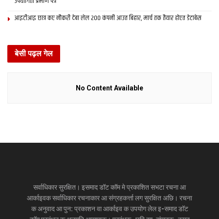
उपयोगिता प्रमाण पत्र
आइटीआइ छात्र कए नौकरी देबा लेल 200 कंपनी आउत बिहार, मार्च तक तैयार होएत डेटाबेस
बेसी पढ़ल गेल
No Content Available
सर्वाधिकार सुरक्षित। इसमाद डॉट कॉम मे प्रकाशित सभटा रचना आ
आर्काइवक सर्वाधिकार रचनाकार आ संग्रहकर्त्ता लग सुरक्षित अछि। रचना
क अनुवाद आ पुन: प्रकाशन वा आर्काइव क उपयोग लेल इ-समाद डॉट