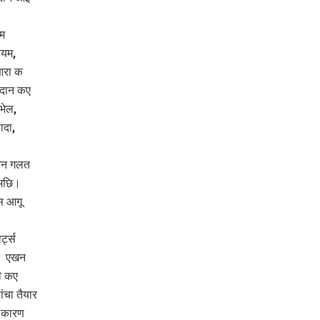
यम
ियम,
आरा क
ैदान कए
भेल,
ादा,
ियन गलत
 अछि।
स आगू
्ट्स
ल। एखन
री कए
ंचा तैयार
क कारण