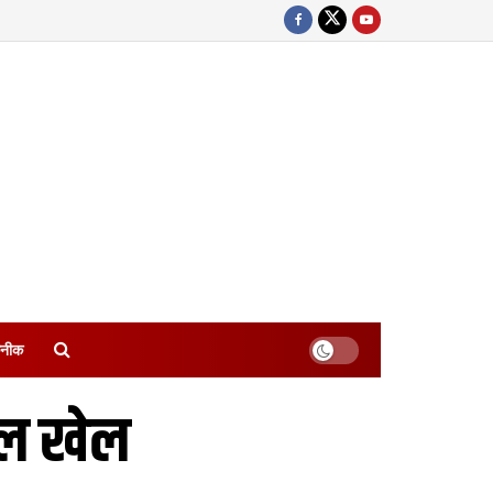
नीक
ंडल खेल