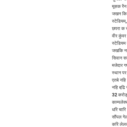
मूसक रै
जखन कि ब
स्टेडियम,
छपरा क र
वीर कुंव
स्टेडियम
जखकि नवन
सिवान सम
मजेदार ग
स्थान पर
एतबे नहि
नहि बढि
32 करोड़
काम्पलेक
धरि चारि 
सौंपल गे
करि लेलक