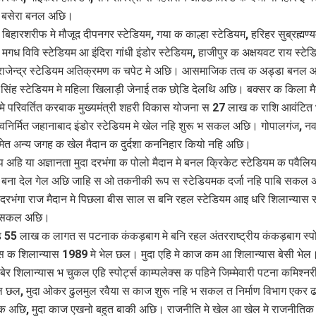
न बसेरा बनल अछि।
िहारशरीफ मे मौजूद दीपनगर स्टेडियम, गया क काल्हा स्टेडियम, हरिहर सुब्रह्मण्
 मगध विवि स्टेडियम आ इंदिरा गांधी इंडोर स्टेडियम, हाजीपुर क अक्षयवट राय स्टेड
ाजेन्द्र स्टेडियम अतिक्रमण क चपेट मे अछि। आसमाजिक तत्व क अड्डा बनल 
र सिंह स्टेडियम मे महिला खिलाड़ी जेनाई तक छोडि़ देलथि अछि। बक्सर क किला म
 मे परिवर्तित करबाक मुख्यमंत्री शहरी विकास योजना स 27 लाख क राशि आवंटित 
िर्मित जहानाबाद इंडोर स्टेडियम मे खेल नहि शुरू भ सकल अछि। गोपालगंज, नव
ेत अन्य जगह क खेल मैदान क दुर्दशा कननिहार कियो नहि अछि।
प अहि या अज्ञानता मुदा दरभंगा क पोलो मैदान मे बनल क्रिकेट स्टेडियम क पवैल
 बना देल गेल अछि जाहि स ओ तकनीकी रूप स स्टेडियमक दर्जा नहि पाबि सकल
 दरभंगा राज मैदान मे पिछला बीस साल स बनि रहल स्टेडियम आइ धरि शिलान्यास 
़ सकल अछि।
 55 लाख क लागत स पटनाक कंकड़बाग मे बनि रहल अंतरराष्ट्रीय कंकड़बाग स्पोर
्स क शिलान्यास 1989 मे भेल छल। मुदा एहि मे काज कम आ शिलान्यास बेसी भे
बेर शिलान्यास भ चुकल एहि स्पोर्ट्स काम्पलेक्स क पहिने जिम्मेवारी पटना कमिश्न
ल छल, मुदा ओकर ढुलमुल रवैया स काज शुरू नहि भ सकल त निर्माण विभाग एकर ढा
 अछि, मुदा काज एखनो बहुत बाकी अछि। राजनीति मे खेल आ खेल मे राजनीति