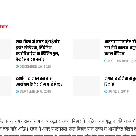
ाचार
सात जिला मे बनत बहुउद्देशीय
आरएसएस कालेज बी
इंडोर स्‍टेडि‍यम, सिंथेटिक
हरा जेडी कालेज, बेग
एथलेटिक ट्रेक आ स्विमिंग पुल,
बनल चैंपियन
केंद्र देलक 50 करोड़
SEPTEMBER 10, 2
DECEMBER 26, 2020
दरभंगा क लाल बनलाह
लगातार खेलेबा मे कु
उत्तराँचल क्रिकेट टीम क सेलेक्टर
रिकॉर्ड
SEPTEMBER 8, 2018
JUNE 2, 2018
लक स्तर पर सबस कम आधारभूत संरचना बिहार मे अछि। सच पूछू त एहि राज्य म
न तक नहि अछि। एहन मे अगर राष्टमंडल खेल बिहार सन राज्य मे आयोजित होइत त 