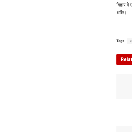
बिहार मे 
अछि।
Tags:
प
Rela