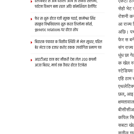
हेलीकॉप्टर स आब वैशाली आबि जा सकता सैलानी,
एकटा ठोस
पर्यटन विभाग बना रहल अछि कॉमर्शियल हेलीपैड
सेहो भेट
रोशनी क
फेर स शुरू होएत पंजी सूत्रक पढाई, कामेश्वर सिंह
संस्कृत विश्वविद्यालय शुरू करत डिप्लोमा कोर्स,
आ राज्य
genetic relations पर होएत शोध
अछि। पच
फेर स ब
बिहारक पंचायत क वित्‍तीय स्थिति मे भेल सुधार, पहिल
बेर भेटत एक हजार करोड़ तकक उपयोगिता प्रमाण पत्र
संग राज्
धुंध छा 
आइटीआइ छात्र कए नौकरी देबा लेल 200 कंपनी
क खेल स्
आउत बिहार, मार्च तक तैयार होएत डेटाबेस
स्टेडियम
एहि ठाम
एथलेटिक्
छल, आइ 
क्षमतावा
बीसीसीआई
कपिल सिब
सबटा खेल
सुनील गा