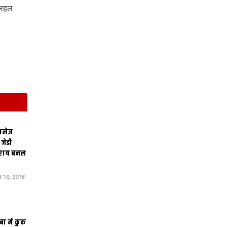
़ रहल
ालेज
जेडी
सराय बनल
10, 2018
बा मे कुक