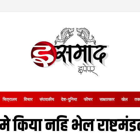
चित्रालय
विचार
संपादकीय
देश-दुनिया
फीचर
साक्षात्‍कार
खेल
तक
मे किया नहि भेल राष्टम