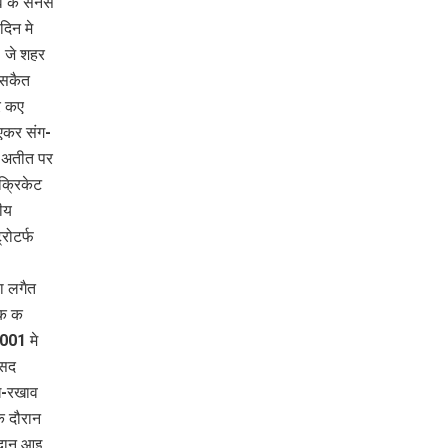
ंव क सनेस
दिन मे
 जे शहर
 सकैत
र कए
एकर संग-
र अतीत पर
क्रिकेट
ीय
रोटर्फ
ा लगैत
शक क
001 मे
ंसद
ख-रखाव
क दौरान
ैदान आइ