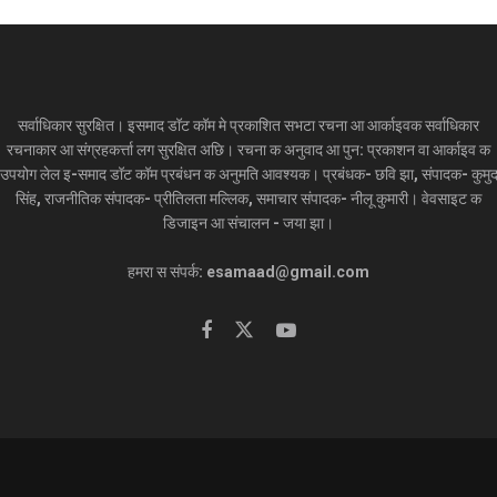
सर्वाधिकार सुरक्षित। इसमाद डॉट कॉम मे प्रकाशित सभटा रचना आ आर्काइवक सर्वाधिकार
रचनाकार आ संग्रहकर्त्ता लग सुरक्षित अछि। रचना क अनुवाद आ पुन: प्रकाशन वा आर्काइव क
उपयोग लेल इ-समाद डॉट कॉम प्रबंधन क अनुमति आवश्यक। प्रबंधक- छवि झा, संपादक- कुमु
सिंह, राजनीतिक संपादक- प्रीतिलता मल्लिक, समाचार संपादक- नीलू कुमारी। वेवसाइट क
डिजाइन आ संचालन - जया झा।
हमरा स संपर्क: esamaad@gmail.com