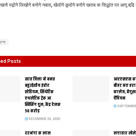
एखनो पढ़ोगे लिखोगे बनोगे नबाव, खेलोगे कूदोगे बनोगे खराब क सिद्धांत पर आगू बढि
टना
ted
Posts
सात जिला मे बनत
आरएसएस क
बहुउद्देशीय इंडोर
बीहट कए हरा 
स्‍टेडि‍यम, सिंथेटिक
कालेज, बेगू
एथलेटिक ट्रेक आ
चैंपियन
स्विमिंग पुल, केंद्र देलक
SEPTEMBER 
50 करोड़
DECEMBER 26, 2020
दरभंगा क लाल
लगातार खेले