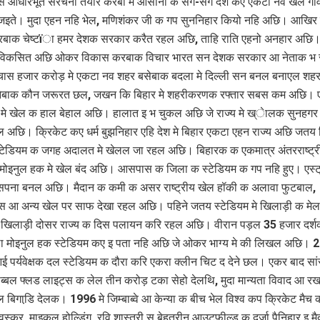
 आधारभूत संरचना तैयार करबा मे आसानी क संग-संग देश कए एकटा नव खेल गा
 जइते। मुदा एहन नहि भेल, मणिशंकर जी क गप सुननिहार कियो नहि अछि। आखिर 
रबाक चेष्टïा हमर देशक सरकार करैत रहल अछि, ताहि राति एहनो अनहार अछि।
 विकसित अछि ओकर विकास करबाक विचार भारत सन देशक सरकार आ नेताक भ
ास हजार करोड़ मे एकटा नव शहर बसेबाक बदला मे दिल्ली सन बनल बनाएल शह
नेबाक कौन जरूरत छल, जखन कि बिहार मे शहरीकरणक रफ्तार सबस कम अछि। 
य मे खेल क हाल बेहाल अछि। हालात इ भ चुकल अछि जे राज्य मे ख्ेालक सुनहग
गेल अछि। क्रिकेट कए धर्म बुझनिहार एहि देश मे बिहार एकटा एहन राज्य अछि जतय 
टेडियम क जगह अदालत मे खेलल जा रहल अछि। बिहारक क एकमात्र अंतरराष्ट्र
 मोइनुल हक मे खेल बंद अछि। आसपास क जिला क स्टेडियम क गप नहि हुए। एस्ट्
 सपना बनल अछि। मैदान क कमी क असर राष्ट्रीय खेल हॉकी क अलावा फुटबाल,
स आ अन्य खेल पर साफ देखा रहल अछि। पहिने जतय स्टेडियम मे खिलाड़ी क मेल
खिलाड़ी दोसर राज्य क दिस पलायन करि रहल अछि। वीरान पड़ल 35 हजार दर्
ला मोइनुल हक स्टेडियम कए इ पता नहि अछि जे ओकर भाग्य मे की लिखल अछि। 2
 पर्यवेक्षक दल स्टेडियम क दौरा करि एकरा क्लीन चिट द देने छल। एकर बाद सा
्बल फ्लड लाइट्स क लेल तीन करोड़ टका सेहो देलथि, मुदा मान्यता विवाद आ र
 बिगाडि़ देलक। 1996 मे जिम्बाब्वे आ केन्या क बीच भेल विश्व कप क्रिकेट मैच 
वस्कर, माइकल होल्डिंग, रवि शास्त्री स बेहतरीन आउटफील्ड क दर्जा पैनिहार इ म