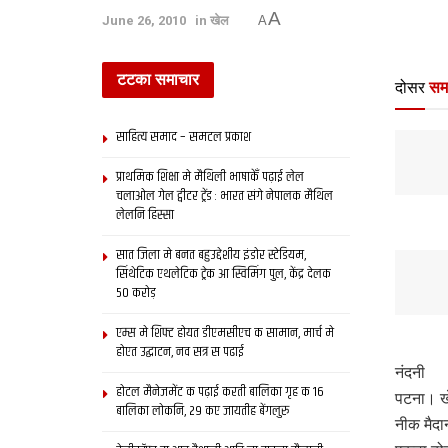
A
June 26, 2010
in
खेल
A
टटका समाचार
दोसर
सम
साहित्य समाद – समटल प्रकाश
प्राथमिक शि‍क्षा मे मैथि‍ली भाषाकेँ पढ़ाई लेल
चलाओल गेल ट्वीटर ट्रेंड : भारत संगे नेपालक मैथिल
लेलनि हिस्सा
सात जिला मे बनत बहुउद्देशीय इंडोर स्‍टेडि‍यम,
सिंथेटिक एथलेटिक ट्रेक आ स्विमिंग पुल, केंद्र देलक
50 करोड़
एम्स मे शिफ्ट होयत डीएमसीएच क सामान, मार्च मे
होएत उद्घाटन, नव सत्र स पढाई
नंदनी
होटल मैनेजमेंट क पढ़ाई करती बालिका गृह क 16
पटना। खे
बालिका लोकनि, 29 कए जायतीह बेंगलुरु
नीक मैदा