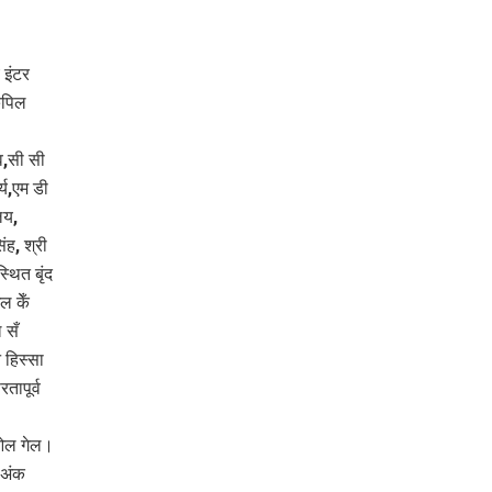
 इंटर
कपिल
व,सी सी
्य,एम डी
लय,
ंह, श्री
थित बृंद
ल केँ
 सँ
 हिस्सा
तापूर्व
ाओल गेल।
 अंक