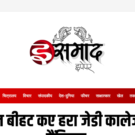
चित्रालय
विचार
संपादकीय
देश-दुनिया
फीचर
साक्षात्‍कार
खेल
तक
ीहट कए हरा जेडी काले