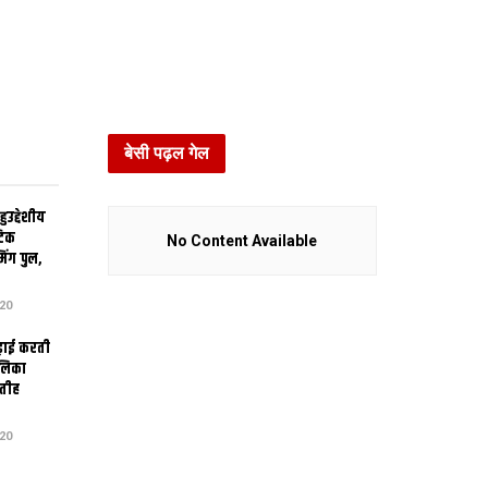
बेसी पढ़ल गेल
उद्देशीय
ेटिक
No Content Available
िंग पुल,
20
ढ़ाई करती
ालिका
तीह
20