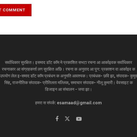
सर्वाधिकार सुरक्षित। इसमाद डॉट कॉम मे प्रकाशित सभटा रचना आ आर्काइवक सर्वाधिकार
रचनाकार आ संग्रहकर्त्ता लग सुरक्षित अछि। रचना क अनुवाद आ पुन: प्रकाशन वा आर्काइव क
उपयोग लेल इ-समाद डॉट कॉम प्रबंधन क अनुमति आवश्यक। प्रबंधक- छवि झा, संपादक- कुमु
सिंह, राजनीतिक संपादक- प्रीतिलता मल्लिक, समाचार संपादक- नीलू कुमारी। वेवसाइट क
डिजाइन आ संचालन - जया झा।
हमरा स संपर्क: esamaad@gmail.com