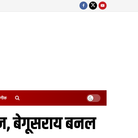
नीक
ज, बेगूसराय बनल