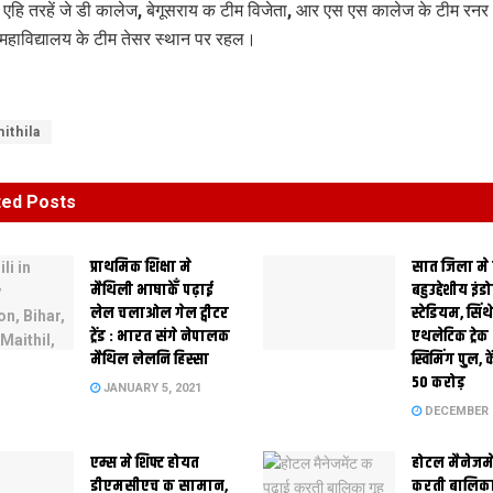
एहि तरहें जे डी कालेज, बेगूसराय क टीम विजेता, आर एस एस कालेज के टीम रनर
महाविद्यालय के टीम तेसर स्थान पर रहल।
ithila
ted
Posts
प्राथमिक शि‍क्षा मे
सात जिला मे
मैथि‍ली भाषाकेँ पढ़ाई
बहुउद्देशीय इंड
लेल चलाओल गेल ट्वीटर
स्‍टेडि‍यम, सिं
ट्रेंड : भारत संगे नेपालक
एथलेटिक ट्रे
मैथिल लेलनि हिस्सा
स्विमिंग पुल, क
50 करोड़
JANUARY 5, 2021
DECEMBER 2
एम्स मे शिफ्ट होयत
होटल मैनेजमे
डीएमसीएच क सामान,
करती बालिका