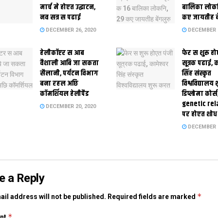
मार्च मे होएत उद्घाटन,
बालिका लोकन
नव सत्र स पढाई
कए जायतीह बे
DECEMBER 26, 2020
DECEMBER 2
हेलीकॉप्टर स आब
फेर स शुरू हो
वैशाली आबि जा सकता
सूत्रक पढाई, क
सैलानी, पर्यटन विभाग
सिंह संस्कृत
बना रहल अछि
विश्वविद्यालय
कॉमर्शियल हेलीपैड
डिप्लोमा कोर्स
genetic rel
DECEMBER 20, 2020
पर होएत शोध
DECEMBER 1
e a Reply
*
il address will not be published.
Required fields are marked
*
nt