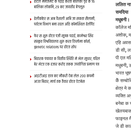
होटल मैनेजमेंट क पढ़ाई करती बालिका गृह क 16
ललित नार
बालिका लोकनि, 29 कए जायतीह बेंगलुरु
समदिया
हेलीकॉप्टर स आब वैशाली आबि जा सकता सैलानी,
मधुबनी।
पर्यटन विभाग बना रहल अछि कॉमर्शियल हेलीपैड
कॉलेज मह
अशोक, मध
फेर स शुरू होएत पंजी सूत्रक पढाई, कामेश्वर सिंह
संस्कृत विश्वविद्यालय शुरू करत डिप्लोमा कोर्स,
एहि अवसर
genetic relations पर होएत शोध
डी सी, ल
पी एल महि
बिहारक पंचायत क वित्‍तीय स्थिति मे भेल सुधार, पहिल
बेर भेटत एक हजार करोड़ तकक उपयोगिता प्रमाण पत्र
मधुबनी, ड
भारत भूष
आइटीआइ छात्र कए नौकरी देबा लेल 200 कंपनी
केँ सम्ब
आउत बिहार, मार्च तक तैयार होएत डेटाबेस
क्षेत्र म
व्यक्ति 
बनेबा क च
खेलयबाक
फाइनल मै
जे डी का