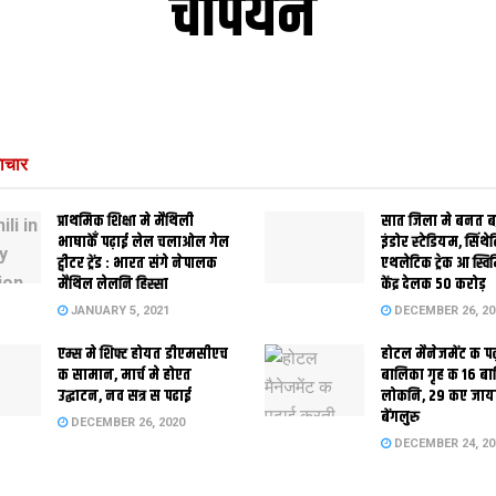
चैंपियन
ाचार
प्राथमिक शि‍क्षा मे मैथि‍ली
सात जिला मे बनत बहु
भाषाकेँ पढ़ाई लेल चलाओल गेल
इंडोर स्‍टेडि‍यम, सिंथ
ट्वीटर ट्रेंड : भारत संगे नेपालक
एथलेटिक ट्रेक आ स्विम
मैथिल लेलनि हिस्सा
केंद्र देलक 50 करोड़
JANUARY 5, 2021
DECEMBER 26, 20
एम्स मे शिफ्ट होयत डीएमसीएच
होटल मैनेजमेंट क प
क सामान, मार्च मे होएत
बालिका गृह क 16 ब
उद्घाटन, नव सत्र स पढाई
लोकनि, 29 कए जाय
बेंगलुरु
DECEMBER 26, 2020
DECEMBER 24, 20