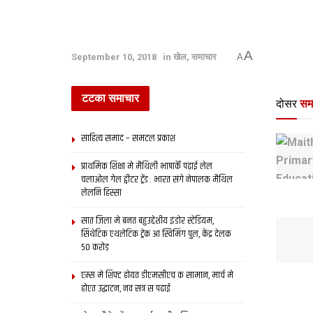
A
September 10, 2018
in
खेल
,
समाचार
A
टटका समाचार
दोसर
सम
साहित्य समाद – समटल प्रकाश
प्राथमिक शि‍क्षा मे मैथि‍ली भाषाकेँ पढ़ाई लेल
चलाओल गेल ट्वीटर ट्रेंड : भारत संगे नेपालक मैथिल
लेलनि हिस्सा
सात जिला मे बनत बहुउद्देशीय इंडोर स्‍टेडि‍यम,
सिंथेटिक एथलेटिक ट्रेक आ स्विमिंग पुल, केंद्र देलक
50 करोड़
एम्स मे शिफ्ट होयत डीएमसीएच क सामान, मार्च मे
होएत उद्घाटन, नव सत्र स पढाई