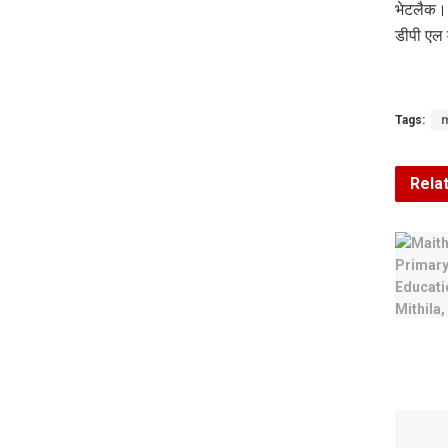
भेटलैक। 
डीपी एल 
Tags:
m
Rela