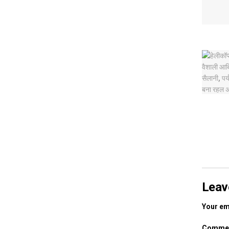
Leav
Your ema
Comme