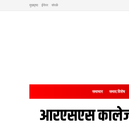
मुखपृष्ठ
ईपेपर
संपर्क
समाचार
समाद विशेष
आरएसएस कालेज ब