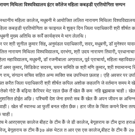
ायण मिथिला विश्वविद्यालय इंटर कॉलेज महिला कबड्डी प्रतियोगिता सम्पन
स्थानीय महिला कालेज, मधुबनी मे आयोजित ललित नारायण मिथिला विश्वविद्यालय
िला कबड्डी प्रतियोगिता क फाइनल मे शुक्र दिन जिला पदाधिकारी श्री शीर्षत 
ुबनी मुख्य अतिथि क रूपेँ कार्यक्रम मे भाग लेलथि।
 पर श्री सुनील कुमार सिंह, अनुमंडल पदाधिकारी, सदर, मधुबनी, डॉ मुनेश्वर याद
लित नारायण मिथिला विश्वविद्यालय, दरभंगा, श्री उदय नारायण तिवारी, प्रधानाचार
ला महाविद्यालय, मधुबनी, डॉ रजनीबाला अग्रवाल, पूर्व प्राचार्या, महिला महाविद्या
ॉ अमर कुमार, सिंडिकेट सदस्य, चयन समिति क श्री मणि कुमार, श्री श्यामानन्द सि
ण राय, संगठन सचिव सहित अन्य व्यक्ति सब उपस्थित छलाह। एहि अवसर पर उपस्
ोधित करैत जिला पदाधिकारी श्री शीर्षत कपिल अशोक कहलनि जे वर्तमान समय मे खे
े कतेको गोटे केँ बढ़िया कैरियर भेट रहल छैक तेँ खेल केँ कम नहि बूझबाक चाही। खेल
अनुशासित होईत अछि। पश्चिमी देश जेना हमरो सब केँ खेल केँ अपन जीवन क अभिन्न
ाही। खेल सँ स्वास्थ आ फुर्ती बनल रहैत छैक। हार जीत के चिंता कयने बिना तत्पर
 चाही।
च मे आरएसएस कालेज बीहट के टीम केँ जे डी कालेज, बेगूसराय क टीम द्वारा हर
लेज, बेगूसराय क टीम केँ३७ अंक भेटल त आर एस एस कालेज,बीहट के टीम केँ २७