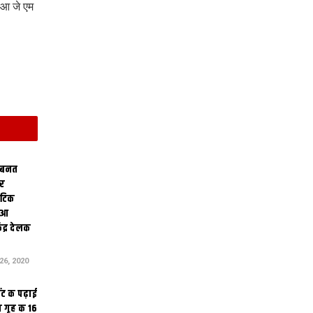
 आ जे एम
 बनत
ोर
थेटिक
क आ
ेंद्र देलक
6, 2020
ंट क पढ़ाई
 गृह क 16