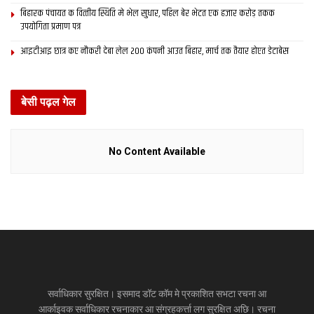
बिहारक पंचायत क वित्‍तीय स्थिति मे भेल सुधार, पहिल बेर भेटत एक हजार करोड़ तकक
उपयोगिता प्रमाण पत्र
आइटीआइ छात्र कए नौकरी देबा लेल 200 कंपनी आउत बिहार, मार्च तक तैयार होएत डेटाबेस
बेसी पढ़ल गेल
No Content Available
सर्वाधिकार सुरक्षित। इसमाद डॉट कॉम मे प्रकाशित सभटा रचना आ
आर्काइवक सर्वाधिकार रचनाकार आ संग्रहकर्त्ता लग सुरक्षित अछि। रचना