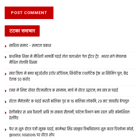
टटका समाचार
साहित्य समाद – समटल प्रकाश
प्राथमिक शि‍क्षा मे मैथि‍ली भाषाकेँ पढ़ाई लेल चलाओल गेल ट्वीटर ट्रेंड : भारत संगे नेपालक
मैथिल लेलनि हिस्सा
सात जिला मे बनत बहुउद्देशीय इंडोर स्‍टेडि‍यम, सिंथेटिक एथलेटिक ट्रेक आ स्विमिंग पुल, केंद्र
देलक 50 करोड़
एम्स मे शिफ्ट होयत डीएमसीएच क सामान, मार्च मे होएत उद्घाटन, नव सत्र स पढाई
होटल मैनेजमेंट क पढ़ाई करती बालिका गृह क 16 बालिका लोकनि, 29 कए जायतीह बेंगलुरु
हेलीकॉप्टर स आब वैशाली आबि जा सकता सैलानी, पर्यटन विभाग बना रहल अछि कॉमर्शियल
हेलीपैड
फेर स शुरू होएत पंजी सूत्रक पढाई, कामेश्वर सिंह संस्कृत विश्वविद्यालय शुरू करत डिप्लोमा कोर्स,
genetic relations पर होएत शोध