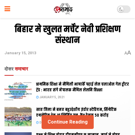
बिहार मे खुलत मर्चेंट नेवी प्रशिक्षण
संस्थान
A
January 15, 2013
A
दोसर
समाचार
प्राथमिक शि‍क्षा मे मैथि‍ली भाषाकेँ पढ़ाई लेल चलाओल गेल ट्वीटर
ट्रेंड : भारत संगे नेपालक मैथिल लेलनि हिस्सा
JANUARY 5, 2021
सात जिला मे बनत बहुउद्देशीय इंडोर स्‍टेडि‍यम, सिंथेटिक
एथलेटिक ट्रेक आ स्विमिंग पुल, केंद्र देलक 50 करोड़
Continue Reading
DECEMBER 26, 2020