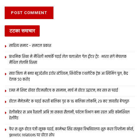
Tags:
bihar news
darbhanga
latest bihar news
latest maithili news
latest mithila news
maithili news
टटका समाचार
maithili newspaper
mithila news
patna
इ-समाद
साहित्य समाद – समटल प्रकाश
इपेपर
दरभंगा
बिहार
मिथिला
मिथिला समाचार
मिथिला समाद
प्राथमिक शि‍क्षा मे मैथि‍ली भाषाकेँ पढ़ाई लेल चलाओल गेल ट्वीटर ट्रेंड : भारत संगे नेपालक
मैथिली समाचार
मैथिल लेलनि हिस्सा
सात जिला मे बनत बहुउद्देशीय इंडोर स्‍टेडि‍यम, सिंथेटिक एथलेटिक ट्रेक आ स्विमिंग पुल, केंद्र
देलक 50 करोड़
एम्स मे शिफ्ट होयत डीएमसीएच क सामान, मार्च मे होएत उद्घाटन, नव सत्र स पढाई
होटल मैनेजमेंट क पढ़ाई करती बालिका गृह क 16 बालिका लोकनि, 29 कए जायतीह बेंगलुरु
हेलीकॉप्टर स आब वैशाली आबि जा सकता सैलानी, पर्यटन विभाग बना रहल अछि कॉमर्शियल
हेलीपैड
फेर स शुरू होएत पंजी सूत्रक पढाई, कामेश्वर सिंह संस्कृत विश्वविद्यालय शुरू करत डिप्लोमा कोर्स,
genetic relations पर होएत शोध