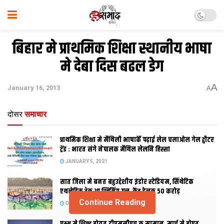
बिहार मे प्राथमिक शिक्षा स्थानीय भाषा
मे देबा दिस बढल डेग
A
January 16, 2013
A
दोसर
समाचार
प्राथमिक शि‍क्षा मे मैथि‍ली भाषाकेँ पढ़ाई लेल चलाओल गेल ट्वीटर
ट्रेंड : भारत संगे नेपालक मैथिल लेलनि हिस्सा
JANUARY 5, 2021
सात जिला मे बनत बहुउद्देशीय इंडोर स्‍टेडि‍यम, सिंथेटिक
एथलेटिक ट्रेक आ स्विमिंग पुल, केंद्र देलक 50 करोड़
Continue Reading
DECEMBER 26, 2020