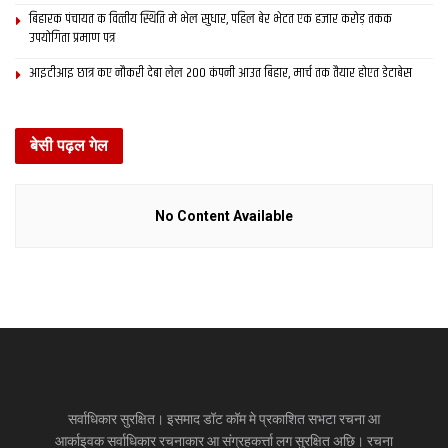
बिहारक पंचायत क वित्‍तीय स्थिति मे भेल सुधार, पहिल बेर भेटत एक हजार करोड़ तकक
उपयोगिता प्रमाण पत्र
आइटीआइ छात्र कए नौकरी देबा लेल 200 कंपनी आउत बिहार, मार्च तक तैयार होएत डेटाबेस
बेसी पढ़ल गेल
No Content Available
सर्वाधिकार सुरक्षित। इसमाद डॉट कॉम मे प्रकाशित सभटा रचना आ
आर्काइवक सर्वाधिकार रचनाकार आ संग्रहकर्त्ता लग सुरक्षित अछि। रचना