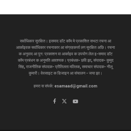
सर्वाधिकार सुरक्षित। इसमाद डॉट कॉम मे प्रकाशित सभटा रचना आ
आर्काइवक सर्वाधिकार रचनाकार आ संग्रहकर्त्ता लग सुरक्षित अछि। रचना
क अनुवाद आ पुन: प्रकाशन वा आर्काइव क उपयोग लेल इ-समाद डॉट
कॉम प्रबंधन क अनुमति आवश्यक। प्रबंधक- छवि झा, संपादक- कुमुद
सिंह, राजनीतिक संपादक- प्रीतिलता मल्लिक, समाचार संपादक- नीलू
कुमारी। वेवसाइट क डिजाइन आ संचालन - जया झा।
हमरा स संपर्क: esamaad@gmail.com