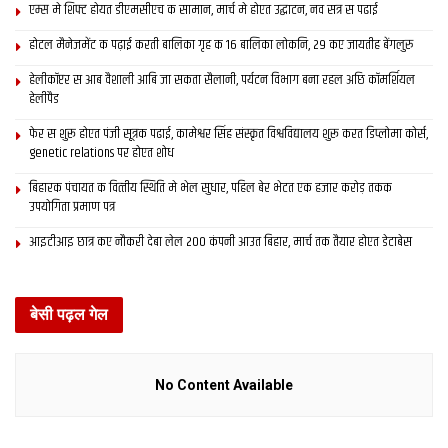
एम्स मे शिफ्ट होयत डीएमसीएच क सामान, मार्च मे होएत उद्घाटन, नव सत्र स पढाई
होटल मैनेजमेंट क पढ़ाई करती बालिका गृह क 16 बालिका लोकनि, 29 कए जायतीह बेंगलुरु
हेलीकॉप्टर स आब वैशाली आबि जा सकता सैलानी, पर्यटन विभाग बना रहल अछि कॉमर्शियल
हेलीपैड
फेर स शुरू होएत पंजी सूत्रक पढाई, कामेश्वर सिंह संस्कृत विश्वविद्यालय शुरू करत डिप्लोमा कोर्स,
genetic relations पर होएत शोध
बिहारक पंचायत क वित्‍तीय स्थिति मे भेल सुधार, पहिल बेर भेटत एक हजार करोड़ तकक
उपयोगिता प्रमाण पत्र
आइटीआइ छात्र कए नौकरी देबा लेल 200 कंपनी आउत बिहार, मार्च तक तैयार होएत डेटाबेस
बेसी पढ़ल गेल
No Content Available