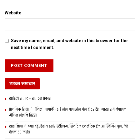
Website
Save my name, email, and website in this browser for the
next time I comment.
टटका समाचार
साहित्य समाद – समटल प्रकाश
प्राथमिक शि‍क्षा मे मैथि‍ली भाषाकेँ पढ़ाई लेल चलाओल गेल ट्वीटर ट्रेंड : भारत संगे नेपालक
मैथिल लेलनि हिस्सा
सात जिला मे बनत बहुउद्देशीय इंडोर स्‍टेडि‍यम, सिंथेटिक एथलेटिक ट्रेक आ स्विमिंग पुल, केंद्र
देलक 50 करोड़