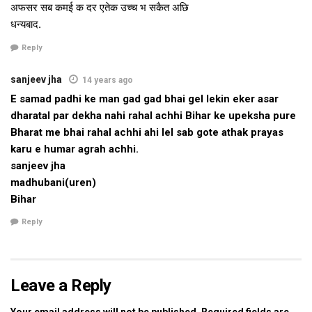
अफसर सब कमई क दर एतेक उच्च भ सकैत अछि
maithili news, mithila news, bihar news, latest bihar
धन्यबाद.
news, latest mithila news, latest maithili news, maithili
newspaper
Reply
sanjeev jha
14 years ago
E samad padhi ke man gad gad bhai gel lekin eker asar
Tags:
bihar news
latest bihar news
dharatal par dekha nahi rahal achhi Bihar ke upeksha pure
latest maithili news
latest mithila news
maithili news
Bharat me bhai rahal achhi ahi lel sab gote athak prayas
karu e humar agrah achhi.
maithili newspaper
mithila news
sanjeev jha
madhubani(uren)
Bihar
Reply
Leave a Reply