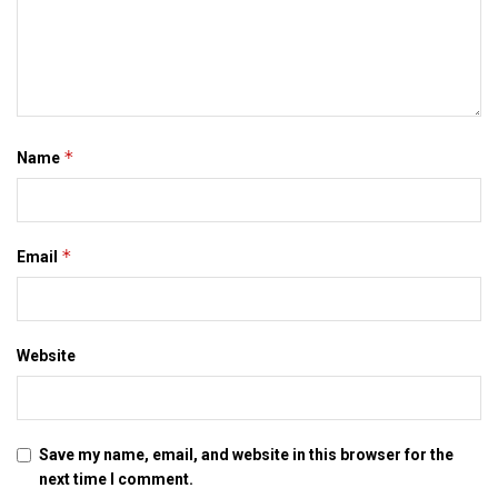
सेवानिवृत्त बैंककर्मी कए प्रशिक्षण देत। आब छोट शहर क लघु निवेशक कए
सेहो आईपीओ निकलबा पर अलाटमेंट भ सकए, सेबी एकरा लेल प्रयासरत
अछि।
सिन्हा कहला जे बिहार मे उद्यमी कए केवल बैंक ऋण पर भरोस नहि करबाक
चाही बल्कि वेंचर कैपिटल आ प्राइवेट इक्विटी निवेश क दिशा मे सोचबाक
*
Name
चाही। सेबी बंबई स्टॉक एक्सचेंज आ नेशनल स्टॉक एक्सचेंज मे सूक्ष्म लघु आ
मध्यम उद्यम लेल ट्रेडिंग प्लेटफार्म तैयार केलक अछि आ बिहार क उद्यमी कए
एहि मे निवेश करबाक चाही।
*
Email
maithili news, mithila news, bihar news, latest bihar
news, latest mithila news, latest maithili news, maithili
newspaper
Website
Tags:
bihar news
latest bihar news
Save my name, email, and website in this browser for the
latest maithili news
latest mithila news
maithili news
next time I comment.
maithili newspaper
mithila news