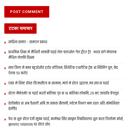
टटका समाचार
साहित्य समाद – समटल प्रकाश
प्राथमिक शि‍क्षा मे मैथि‍ली भाषाकेँ पढ़ाई लेल चलाओल गेल ट्वीटर ट्रेंड : भारत संगे नेपालक
मैथिल लेलनि हिस्सा
सात जिला मे बनत बहुउद्देशीय इंडोर स्‍टेडि‍यम, सिंथेटिक एथलेटिक ट्रेक आ स्विमिंग पुल, केंद्र
देलक 50 करोड़
एम्स मे शिफ्ट होयत डीएमसीएच क सामान, मार्च मे होएत उद्घाटन, नव सत्र स पढाई
होटल मैनेजमेंट क पढ़ाई करती बालिका गृह क 16 बालिका लोकनि, 29 कए जायतीह बेंगलुरु
हेलीकॉप्टर स आब वैशाली आबि जा सकता सैलानी, पर्यटन विभाग बना रहल अछि कॉमर्शियल
हेलीपैड
फेर स शुरू होएत पंजी सूत्रक पढाई, कामेश्वर सिंह संस्कृत विश्वविद्यालय शुरू करत डिप्लोमा कोर्स,
genetic relations पर होएत शोध