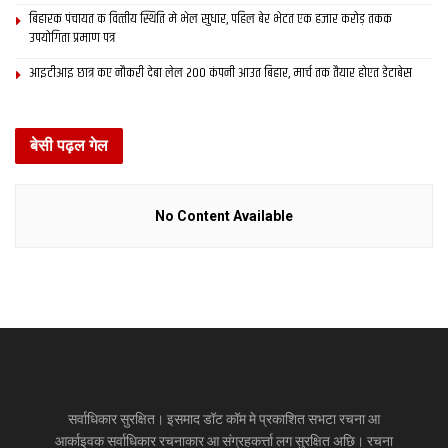
बिहारक पंचायत क वित्‍तीय स्थिति मे भेल सुधार, पहिल बेर भेटत एक हजार करोड़ तकक
उपयोगिता प्रमाण पत्र
आइटीआइ छात्र कए नौकरी देबा लेल 200 कंपनी आउत बिहार, मार्च तक तैयार होएत डेटाबेस
बेसी पढ़ल गेल
No Content Available
सर्वाधिकार सुरक्षित। इसमाद डॉट कॉम मे प्रकाशित सभटा रचना आ
आर्काइवक सर्वाधिकार रचनाकार आ संग्रहकर्त्ता लग सुरक्षित अछि। रचना