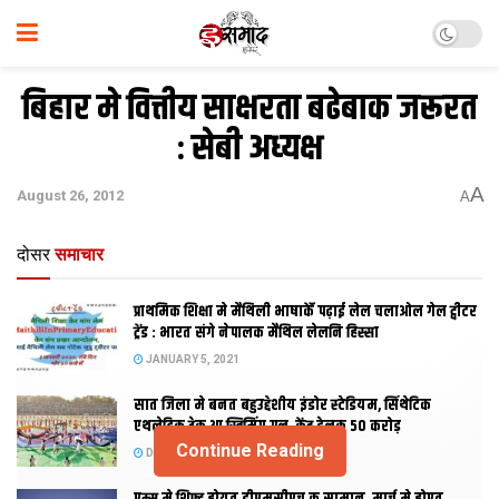
बिहार मे वित्तीय साक्षरता बढेबाक जरूरत
: सेबी अध्‍यक्ष
A
August 26, 2012
A
दोसर
समाचार
प्राथमिक शि‍क्षा मे मैथि‍ली भाषाकेँ पढ़ाई लेल चलाओल गेल ट्वीटर
ट्रेंड : भारत संगे नेपालक मैथिल लेलनि हिस्सा
JANUARY 5, 2021
सात जिला मे बनत बहुउद्देशीय इंडोर स्‍टेडि‍यम, सिंथेटिक
एथलेटिक ट्रेक आ स्विमिंग पुल, केंद्र देलक 50 करोड़
Continue Reading
DECEMBER 26, 2020