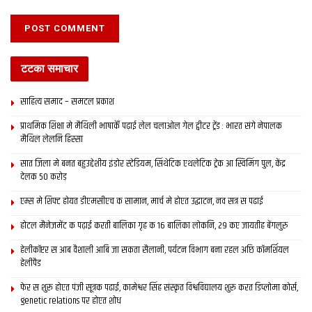
इपेपर
दरभंगा
बिहार
मिथिला
मिथिला समाचार
मिथिला समाद
मैथिली समाचार
टटका समाचार
साहित्य समाद – समटल प्रकाश
प्राथमिक शि‍क्षा मे मैथि‍ली भाषाकेँ पढ़ाई लेल चलाओल गेल ट्वीटर ट्रेंड : भारत संगे नेपालक
मैथिल लेलनि हिस्सा
सात जिला मे बनत बहुउद्देशीय इंडोर स्‍टेडि‍यम, सिंथेटिक एथलेटिक ट्रेक आ स्विमिंग पुल, केंद्र
देलक 50 करोड़
एम्स मे शिफ्ट होयत डीएमसीएच क सामान, मार्च मे होएत उद्घाटन, नव सत्र स पढाई
होटल मैनेजमेंट क पढ़ाई करती बालिका गृह क 16 बालिका लोकनि, 29 कए जायतीह बेंगलुरु
हेलीकॉप्टर स आब वैशाली आबि जा सकता सैलानी, पर्यटन विभाग बना रहल अछि कॉमर्शियल
हेलीपैड
फेर स शुरू होएत पंजी सूत्रक पढाई, कामेश्वर सिंह संस्कृत विश्वविद्यालय शुरू करत डिप्लोमा कोर्स,
genetic relations पर होएत शोध