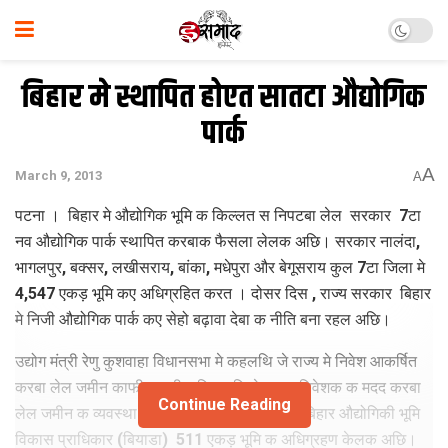
बिहार मे स्थापित होएत सातटा औद्योगिक
पार्क
A
March 9, 2013
A
पटना । बिहार मे औद्योगिक भूमि क किल्लत स निपटबा लेल सरकार 7टा
नव औद्योगिक पार्क स्थापित करबाक फैसला लेलक अछि। सरकार नालंदा,
भागलपुर, बक्सर, लखीसराय, बांका, मधेपुरा और बेगूसराय कुल 7टा जिला मे
4,547 एकड़ भूमि कए अधिग्रहित करत । दोसर दिस , राज्य सरकार बिहार
मे निजी औद्योगिक पार्क कए सेहो बढ़ावा देबा क नीति बना रहल अछि।
उद्योग मंत्री रेणु कुशवाहा विधानसभा मे कहलथि जे राज्य मे निवेश आकर्षित
करबा लेल जमीन काफी जरूरी अछि। एहि लेल हम निवेशक क मदद करबा
Continue Reading
लेल जमीन क व्‍यवस्‍था क रहल छी। चालू वित्त वर्ष मे बिहार औद्योगिकी भूमि
विकास प्राधिकार (बियाडा) 511 एकड़ भूमि क अधिग्रहण केलक अछि।