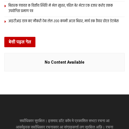
बिहारक पंचायत क वित्‍तीय स्थिति मे भेल सुधार, पहिल बेर भेटत एक हजार करोड़ तकक
उपयोगिता प्रमाण पत्र
आइटीआइ छात्र कए नौकरी देबा लेल 200 कंपनी आउत बिहार, मार्च तक तैयार होएत डेटाबेस
बेसी पढ़ल गेल
No Content Available
सर्वाधिकार सुरक्षित। इसमाद डॉट कॉम मे प्रकाशित सभटा रचना आ
आर्काइवक सर्वाधिकार रचनाकार आ संग्रहकर्त्ता लग सुरक्षित अछि। रचना