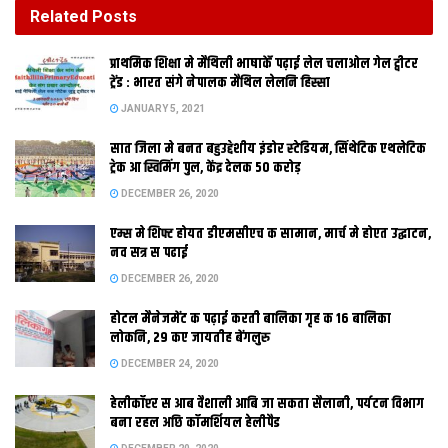
DECEMBER 26, 2020
Related
Posts
होटल मैनेजमेंट क पढ़ाई करती बालिका गृह क 16 बालिका
प्राथमिक शि‍क्षा मे मैथि‍ली भाषाकेँ पढ़ाई लेल चलाओल गेल ट्वीटर
लोकनि, 29 कए जायतीह बेंगलुरु
ट्रेंड : भारत संगे नेपालक मैथिल लेलनि हिस्सा
DECEMBER 24, 2020
JANUARY 5, 2021
सात जिला मे बनत बहुउद्देशीय इंडोर स्‍टेडि‍यम, सिंथेटिक एथलेटिक
पटना। बिहार मे पंचायत चुनाव क बिगुल बाजि गेल। पंचायत प्रतिनिधि कए
ट्रेक आ स्विमिंग पुल, केंद्र देलक 50 करोड़
2 लाख 60 हजार 664 पद पर निर्वाचन क लेल राज्य सरकार 20 अप्रैल स
DECEMBER 26, 2020
18 मई क बीच 10 चरण मे चुनाव करेबाक क फैसला केलक अछि।
एम्स मे शिफ्ट होयत डीएमसीएच क सामान, मार्च मे होएत उद्घाटन,
राज्य मंत्रिपरिषद क बैठक मे एहि स संबंधित प्रस्ताव कए मंजूरी द देल गेल।
नव सत्र स पढाई
निर्धारित कार्यक्रम क अनुसार मतदान 20, 24, 27, 30 अप्रैल आओर 3,
DECEMBER 26, 2020
6, 9 12, 15 आ 18 मई कए होएत।
होटल मैनेजमेंट क पढ़ाई करती बालिका गृह क 16 बालिका
लोकनि, 29 कए जायतीह बेंगलुरु
DECEMBER 24, 2020
Tags:
Bihar
bihar government
हेलीकॉप्टर स आब वैशाली आबि जा सकता सैलानी, पर्यटन विभाग
बना रहल अछि कॉमर्शियल हेलीपैड