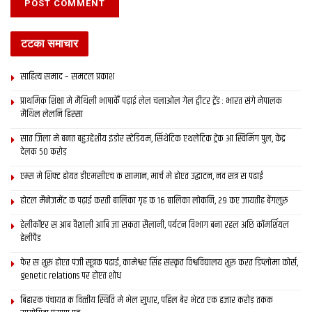
टटका समाचार
साहित्य समाद – समटल प्रकाश
प्राथमिक शि‍क्षा मे मैथि‍ली भाषाकेँ पढ़ाई लेल चलाओल गेल ट्वीटर ट्रेंड : भारत संगे नेपालक
मैथिल लेलनि हिस्सा
सात जिला मे बनत बहुउद्देशीय इंडोर स्‍टेडि‍यम, सिंथेटिक एथलेटिक ट्रेक आ स्विमिंग पुल, केंद्र
देलक 50 करोड़
एम्स मे शिफ्ट होयत डीएमसीएच क सामान, मार्च मे होएत उद्घाटन, नव सत्र स पढाई
होटल मैनेजमेंट क पढ़ाई करती बालिका गृह क 16 बालिका लोकनि, 29 कए जायतीह बेंगलुरु
हेलीकॉप्टर स आब वैशाली आबि जा सकता सैलानी, पर्यटन विभाग बना रहल अछि कॉमर्शियल
हेलीपैड
फेर स शुरू होएत पंजी सूत्रक पढाई, कामेश्वर सिंह संस्कृत विश्वविद्यालय शुरू करत डिप्लोमा कोर्स,
genetic relations पर होएत शोध
बिहारक पंचायत क वित्‍तीय स्थिति मे भेल सुधार, पहिल बेर भेटत एक हजार करोड़ तकक