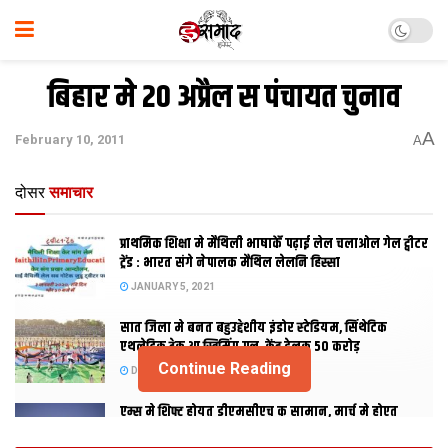
बिहार मे 20 अप्रैल स पंचायत चुनाव
A
February 10, 2011
A
दोसर
समाचार
प्राथमिक शि‍क्षा मे मैथि‍ली भाषाकेँ पढ़ाई लेल चलाओल गेल ट्वीटर
ट्रेंड : भारत संगे नेपालक मैथिल लेलनि हिस्सा
JANUARY 5, 2021
सात जिला मे बनत बहुउद्देशीय इंडोर स्‍टेडि‍यम, सिंथेटिक
एथलेटिक ट्रेक आ स्विमिंग पुल, केंद्र देलक 50 करोड़
Continue Reading
DECEMBER 26, 2020
एम्स मे शिफ्ट होयत डीएमसीएच क सामान, मार्च मे होएत
उद्घाटन, नव सत्र स पढाई