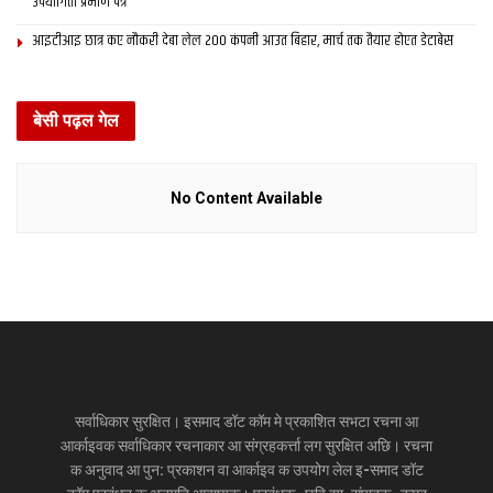
उपयोगिता प्रमाण पत्र
आइटीआइ छात्र कए नौकरी देबा लेल 200 कंपनी आउत बिहार, मार्च तक तैयार होएत डेटाबेस
बेसी पढ़ल गेल
No Content Available
सर्वाधिकार सुरक्षित। इसमाद डॉट कॉम मे प्रकाशित सभटा रचना आ
आर्काइवक सर्वाधिकार रचनाकार आ संग्रहकर्त्ता लग सुरक्षित अछि। रचना
क अनुवाद आ पुन: प्रकाशन वा आर्काइव क उपयोग लेल इ-समाद डॉट