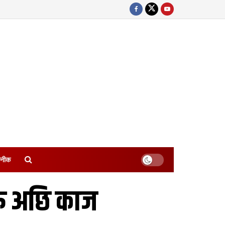
नीक
ुरू अछि काज