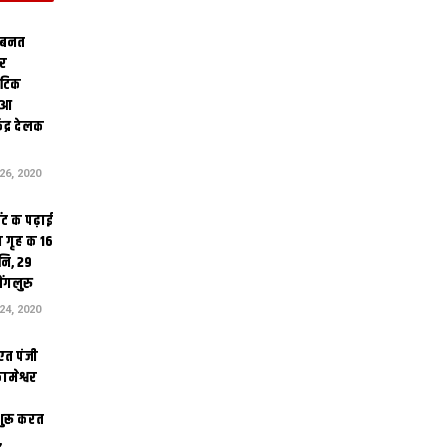
 बनत
ोर
थेटिक
क आ
ेंद्र देलक
6, 2020
ंट क पढ़ाई
 गृह क 16
ि, 29
ंगलुरु
4, 2020
एत पंजी
ामेश्वर
 शुरू करत
,