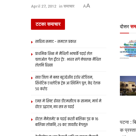
A
April 27, 2012
in
समाचार
A
टटका समाचार
दोसर
सम
साहित्य समाद – समटल प्रकाश
प्राथमिक शि‍क्षा मे मैथि‍ली भाषाकेँ पढ़ाई लेल
चलाओल गेल ट्वीटर ट्रेंड : भारत संगे नेपालक मैथिल
लेलनि हिस्सा
सात जिला मे बनत बहुउद्देशीय इंडोर स्‍टेडि‍यम,
सिंथेटिक एथलेटिक ट्रेक आ स्विमिंग पुल, केंद्र देलक
50 करोड़
एम्स मे शिफ्ट होयत डीएमसीएच क सामान, मार्च मे
होएत उद्घाटन, नव सत्र स पढाई
होटल मैनेजमेंट क पढ़ाई करती बालिका गृह क 16
पटना : ब
बालिका लोकनि, 29 कए जायतीह बेंगलुरु
क प्रस्त