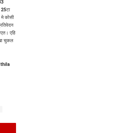
33
क 25टा
मे कोसी
्रतिवेदन
जाएत। एहि
खा चुकल
thila