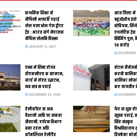
प्राथमिक शि‍क्षा मे
सात जिला मे
मैथि‍ली भाषाकेँ पढ़ाई
बहुउद्देशीय इंड
लेल चलाओल गेल ट्वीटर
स्‍टेडि‍यम, सिं
ट्रेंड : भारत संगे नेपालक
एथलेटिक ट्रे
मैथिल लेलनि हिस्सा
स्विमिंग पुल, क
50 करोड़
JANUARY 5, 2021
DECEMBER 2
एम्स मे शिफ्ट होयत
होटल मैनेजमे
डीएमसीएच क सामान,
करती बालिका
मार्च मे होएत उद्घाटन,
बालिका लोकन
नव सत्र स पढाई
कए जायतीह बे
DECEMBER 26, 2020
DECEMBER 2
हेलीकॉप्टर स आब
फेर स शुरू हो
वैशाली आबि जा सकता
सूत्रक पढाई, क
सैलानी, पर्यटन विभाग
सिंह संस्कृत
बना रहल अछि
विश्वविद्यालय
कॉमर्शियल हेलीपैड
डिप्लोमा कोर्स