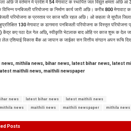
ला अछि जे वर्तमान मे प्रदेश मे 54 मेगावाट क स्थापित जल विद्युत क्षमता अछि आ 
क विभिन्न पनबिजली परियोजना क निर्माण कार्य जारी अछि। करीब 800 मेगावाट 
बिजली परियोजना क प्रस्ताव पर काज चलि रहल अछि। ओ कहला जे सुपौल जिला 
हुप्रतिक्षित 130 मेगावाट क डागमारा पनबिजली परियोजना क विस्तृत परियोजना प
 केंद्र कए पठा देल गेल अछि, स्वीकृति भेटलाक बाद ओहि पर काज शुरू क देल 
 लेल एशियाई विकास बैंक आ जापान क जाईका सन वित्तीय संगठन अपन रूचि दि
i news, mithila news, bihar news, latest bihar news, latest mi
atest maithili news, maithili newspaper
ihar news
latest bihar news
latest maithili news
 mithila news
maithili news
maithili newspaper
mithila news
ted
Posts