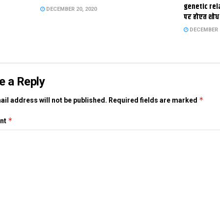
genetic rel
DECEMBER 20, 2020
पर होएत शोध
DECEMBER 1
e a Reply
*
il address will not be published.
Required fields are marked
*
nt