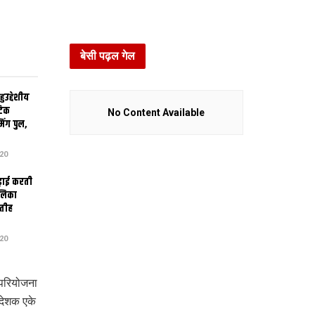
बेसी पढ़ल गेल
उद्देशीय
ेटिक
No Content Available
िंग पुल,
20
ढ़ाई करती
ालिका
तीह
20
परियोजना
िदेशक एके