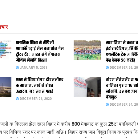
ाचार
प्राथमिक शि‍क्षा मे मैथि‍ली
सात जिला मे बनत बहु
भाषाकेँ पढ़ाई लेल चलाओल गेल
इंडोर स्‍टेडि‍यम, सिंथ
ट्वीटर ट्रेंड : भारत संगे नेपालक
एथलेटिक ट्रेक आ स्विम
मैथिल लेलनि हिस्सा
केंद्र देलक 50 करोड़
JANUARY 5, 2021
DECEMBER 26, 20
एम्स मे शिफ्ट होयत डीएमसीएच
होटल मैनेजमेंट क प
क सामान, मार्च मे होएत
बालिका गृह क 16 ब
उद्घाटन, नव सत्र स पढाई
लोकनि, 29 कए जाय
बेंगलुरु
DECEMBER 26, 2020
DECEMBER 24, 20
िजली क किल्लत झेल रहल बिहार मे करीब 800 मेगावाट क कुल 25टा पनबिजली 
ाव पर विभिन्न स्तर पर काज जारी अछि। बिहार राज्य जल विद्युत निगम क प्रबंध न