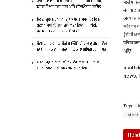
हेलीकॉप्टर स आब वैशाली आबि जा सकता सैलानी,
पांडेय कह
पर्यटन विभाग बना रहल अछि कॉमर्शियल हेलीपैड
मेगावाट 
अन्य पन
फेर स शुरू होएत पंजी सूत्रक पढाई, कामेश्वर सिंह
संस्कृत विश्वविद्यालय शुरू करत डिप्लोमा कोर्स,
नदी पर ब
genetic relations पर होएत शोध
(डीपीआर)
परियोजना
बिहारक पंचायत क वित्‍तीय स्थिति मे भेल सुधार, पहिल
बेर भेटत एक हजार करोड़ तकक उपयोगिता प्रमाण पत्र
अछि।
आइटीआइ छात्र कए नौकरी देबा लेल 200 कंपनी
आउत बिहार, मार्च तक तैयार होएत डेटाबेस
maithil
news, l
Tags:
b
latest
Rela