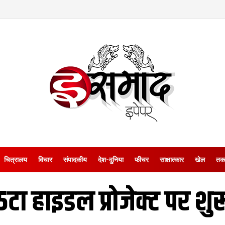
चित्रालय
विचार
संपादकीय
देश-दुनिया
फीचर
साक्षात्‍कार
खेल
तक
5टा हाइडल प्रोजेक्ट पर श