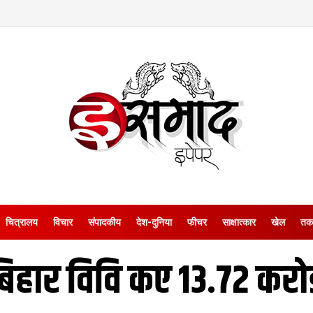
चित्रालय
विचार
संपादकीय
देश-दुनिया
फीचर
साक्षात्‍कार
खेल
तक
बिहार विवि कए 13.72 करोड