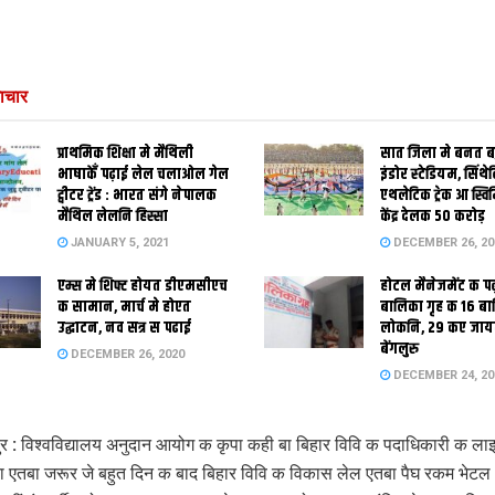
ाचार
प्राथमिक शि‍क्षा मे मैथि‍ली
सात जिला मे बनत बहु
भाषाकेँ पढ़ाई लेल चलाओल गेल
इंडोर स्‍टेडि‍यम, सिंथ
ट्वीटर ट्रेंड : भारत संगे नेपालक
एथलेटिक ट्रेक आ स्विम
मैथिल लेलनि हिस्सा
केंद्र देलक 50 करोड़
JANUARY 5, 2021
DECEMBER 26, 20
एम्स मे शिफ्ट होयत डीएमसीएच
होटल मैनेजमेंट क प
क सामान, मार्च मे होएत
बालिका गृह क 16 ब
उद्घाटन, नव सत्र स पढाई
लोकनि, 29 कए जाय
बेंगलुरु
DECEMBER 26, 2020
DECEMBER 24, 20
ुर : विश्वविद्यालय अनुदान आयोग क कृपा कही बा बिहार विवि क पदाधिकारी क ला
ा एतबा जरूर जे बहुत दिन क बाद बिहार विवि क विकास लेल एतबा पैघ रकम भेट