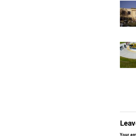
Leav
Your ema