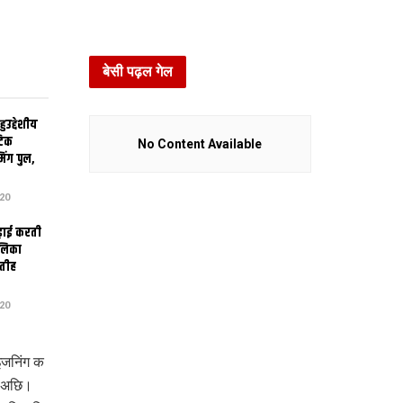
बेसी पढ़ल गेल
उद्देशीय
ेटिक
No Content Available
िंग पुल,
20
ढ़ाई करती
ालिका
तीह
20
इजनिंग क
ल अछि।