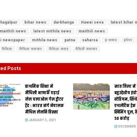
hagalpur
bihar news
darbhanga
Hawai seva
latest bihar
 maithili news
latest mithila news
maithili news
li newspaper
mithila news
patna
saharsa
इ-समाद
इपेपर
मिथिला
मिथिला समाचार
मिथिला समाद
मैथिली समाचार
ted
Posts
प्राथमिक शि‍क्षा मे
सात जिला मे
मैथि‍ली भाषाकेँ पढ़ाई
बहुउद्देशीय इंड
लेल चलाओल गेल ट्वीटर
स्‍टेडि‍यम, सिं
ट्रेंड : भारत संगे नेपालक
एथलेटिक ट्रे
मैथिल लेलनि हिस्सा
स्विमिंग पुल, क
50 करोड़
JANUARY 5, 2021
DECEMBER 2