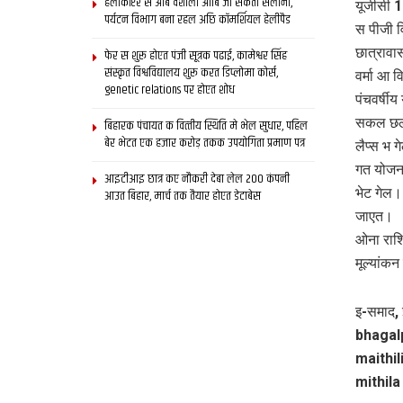
हेलीकॉप्टर स आब वैशाली आबि जा सकता सैलानी,
यूजीसी 1
पर्यटन विभाग बना रहल अछि कॉमर्शियल हेलीपैड
स पीजी व
छात्रावा
फेर स शुरू होएत पंजी सूत्रक पढाई, कामेश्वर सिंह
संस्कृत विश्वविद्यालय शुरू करत डिप्लोमा कोर्स,
वर्मा आ 
genetic relations पर होएत शोध
पंचवर्षी
सकल छल। 
बिहारक पंचायत क वित्‍तीय स्थिति मे भेल सुधार, पहिल
बेर भेटत एक हजार करोड़ तकक उपयोगिता प्रमाण पत्र
लैप्स भ
गत योजना
आइटीआइ छात्र कए नौकरी देबा लेल 200 कंपनी
भेट गेल।
आउत बिहार, मार्च तक तैयार होएत डेटाबेस
जाएत।
ओना राशि
मूल्यांक
इ-समाद, 
bhagalp
maithil
mithila