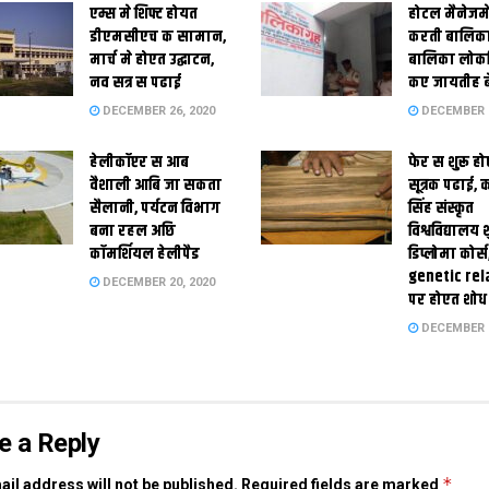
एम्स मे शिफ्ट होयत
होटल मैनेजमे
डीएमसीएच क सामान,
करती बालिका
मार्च मे होएत उद्घाटन,
बालिका लोकन
नव सत्र स पढाई
कए जायतीह बे
DECEMBER 26, 2020
DECEMBER 2
हेलीकॉप्टर स आब
फेर स शुरू हो
वैशाली आबि जा सकता
सूत्रक पढाई, क
सैलानी, पर्यटन विभाग
सिंह संस्कृत
बना रहल अछि
विश्वविद्यालय
कॉमर्शियल हेलीपैड
डिप्लोमा कोर्स
genetic rel
DECEMBER 20, 2020
पर होएत शोध
DECEMBER 1
e a Reply
*
il address will not be published.
Required fields are marked