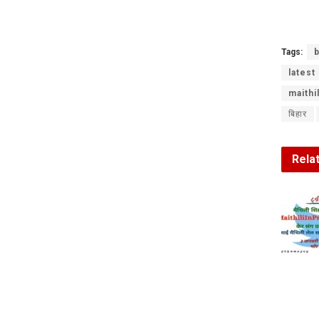
Tags:
b
latest
maithi
बिहार
Rela