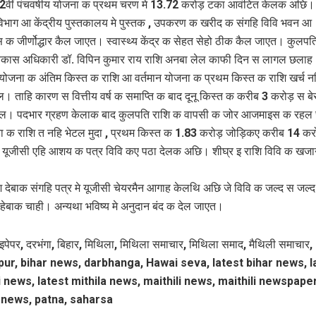
2वीं पंचवर्षीय योजना क प्रथम चरण मे 13.72 करोड़ टका आवंटित केलक अछि। 
िभाग आ केंद्रीय पुस्तकालय मे पुस्तक , उपकरण क खरीद क संगहि विवि भवन आ
स क जीर्णोद्धार कैल जाएत। स्वास्थ्य केंद्र क सेहत सेहो ठीक कैल जाएत। कुलपति
विकास अधिकारी डॉ. विपिन कुमार राय राशि अनबा लेल काफी दिन स लागल छला
य योजना क अंतिम किस्त क राशि आ वर्तमान योजना क प्रथम किस्त क राशि खर्च न
ताहि कारण स वित्तीय वर्ष क समाप्ति क बाद दूनू किस्त क करीब 3 करोड़ स बे
 गेल। पदभार ग्रहण केलाक बाद कुलपति राशि क वापसी क जोर आजमाइस क रह
 क राशि त नहि भेटल मुदा , प्रथम किस्त क 1.83 करोड़ जोड़िकए करीब 14 कर
 यूजीसी एहि आशय क पत्र विवि कए पठा देलक अछि। शीघ्र इ राशि विवि क खजा
 देबाक संगहि पत्र मे यूजीसी चेयरमैन आगाह केलथि अछि जे विवि क जल्द स जल्
न हेबाक चाही। अन्यथा भविष्य मे अनुदान बंद क देल जाएत।
इपेपर, दरभंगा, बिहार, मिथिला, मिथिला समाचार, मिथिला समाद, मैथिली समाचार,
ur, bihar news, darbhanga, Hawai seva, latest bihar news, l
i news, latest mithila news, maithili news, maithili newspaper
 news, patna, saharsa