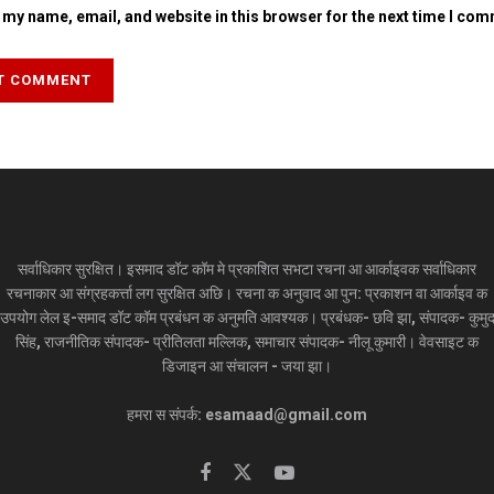
my name, email, and website in this browser for the next time I co
सर्वाधिकार सुरक्षित। इसमाद डॉट कॉम मे प्रकाशित सभटा रचना आ आर्काइवक सर्वाधिकार
रचनाकार आ संग्रहकर्त्ता लग सुरक्षित अछि। रचना क अनुवाद आ पुन: प्रकाशन वा आर्काइव क
उपयोग लेल इ-समाद डॉट कॉम प्रबंधन क अनुमति आवश्यक। प्रबंधक- छवि झा, संपादक- कुमु
सिंह, राजनीतिक संपादक- प्रीतिलता मल्लिक, समाचार संपादक- नीलू कुमारी। वेवसाइट क
डिजाइन आ संचालन - जया झा।
हमरा स संपर्क: esamaad@gmail.com