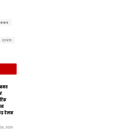
 news
दरभंगा
 बनत
ोर
थेटिक
क आ
ेंद्र देलक
6, 2020