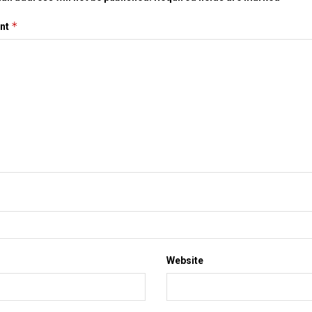
*
nt
Website