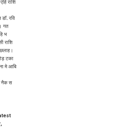
एहि राशि
 डॉ. रवि
ह। गत
हि भ
सी राशि
ल छलाह।
ोड़ टका
ना मे आबि
द नैक स
atest
,