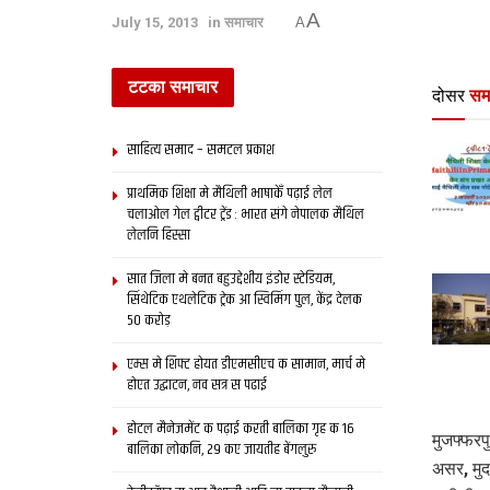
A
July 15, 2013
in
समाचार
A
टटका समाचार
दोसर
सम
साहित्य समाद – समटल प्रकाश
प्राथमिक शि‍क्षा मे मैथि‍ली भाषाकेँ पढ़ाई लेल
चलाओल गेल ट्वीटर ट्रेंड : भारत संगे नेपालक मैथिल
लेलनि हिस्सा
सात जिला मे बनत बहुउद्देशीय इंडोर स्‍टेडि‍यम,
सिंथेटिक एथलेटिक ट्रेक आ स्विमिंग पुल, केंद्र देलक
50 करोड़
एम्स मे शिफ्ट होयत डीएमसीएच क सामान, मार्च मे
होएत उद्घाटन, नव सत्र स पढाई
होटल मैनेजमेंट क पढ़ाई करती बालिका गृह क 16
मुजफ्फरप
बालिका लोकनि, 29 कए जायतीह बेंगलुरु
असर, मुद