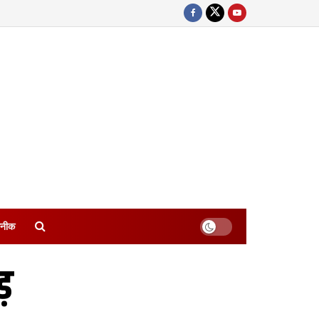
नीक
़