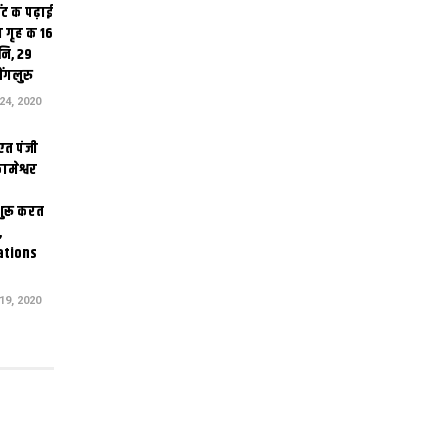
ंट क पढ़ाई
 गृह क 16
ि, 29
ंगलुरु
4, 2020
एत पंजी
ामेश्वर
 शुरू करत
,
ations
9, 2020