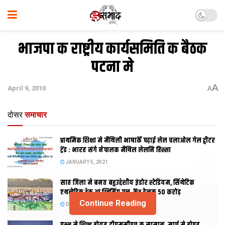
भाजपा क राष्ट्रीय कार्यसमिति क बैठक
पटना मे
A
April 9, 2010
A
दोसर
समाचार
प्राथमिक शि‍क्षा मे मैथि‍ली भाषाकेँ पढ़ाई लेल चलाओल गेल ट्वीटर
ट्रेंड : भारत संगे नेपालक मैथिल लेलनि हिस्सा
JANUARY 5, 2021
सात जिला मे बनत बहुउद्देशीय इंडोर स्‍टेडि‍यम, सिंथेटिक
एथलेटिक ट्रेक आ स्विमिंग पुल, केंद्र देलक 50 करोड़
Continue Reading
DECEMBER 26, 2020