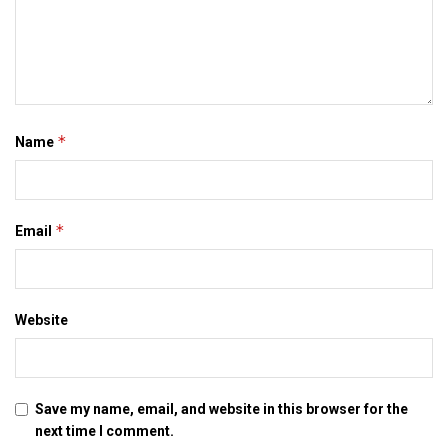
नहि करै चाहैत अछि, दोसर दिस एकर आशंका सेहो अछि जे अगर नीतीश
विरोधी गुट कए सत्ता सौंप देल जाइत अछि त जदयू स गठबंधन कमजोर भ टूटी
सकैत अछि। पार्टी मे पहिने स इ चिंता रहल अछि जे नीतीश कुमार ओडिशा क
नवीन पटनायक क जेकां अंतिम समय मे गठबंधन तोडि़ कांग्रेस स हाथ मिला
सकैत छथि अथवा ओ अपन दम पर मैदान मे उतरि सकैत छथि। एहन हालात
*
Name
मे बिहार भाजपा मे भारी टूटक आशंका सेहो डरा रहल अछि। एहन मे भाजपा
अध्यक्षक निर्णय किछु दिन आओर नहि करबाक मजबूरी बुझल जा सकैत
अछि।
*
Email
Tags:
Bihar
bjp
patna
Website
Save my name, email, and website in this browser for the
next time I comment.