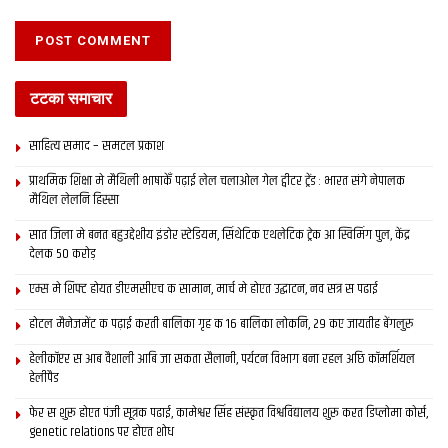
टटका समाचार
साहित्य समाद – समटल प्रकाश
प्राथमिक शि‍क्षा मे मैथि‍ली भाषाकेँ पढ़ाई लेल चलाओल गेल ट्वीटर ट्रेंड : भारत संगे नेपालक
मैथिल लेलनि हिस्सा
सात जिला मे बनत बहुउद्देशीय इंडोर स्‍टेडि‍यम, सिंथेटिक एथलेटिक ट्रेक आ स्विमिंग पुल, केंद्र
देलक 50 करोड़
एम्स मे शिफ्ट होयत डीएमसीएच क सामान, मार्च मे होएत उद्घाटन, नव सत्र स पढाई
होटल मैनेजमेंट क पढ़ाई करती बालिका गृह क 16 बालिका लोकनि, 29 कए जायतीह बेंगलुरु
हेलीकॉप्टर स आब वैशाली आबि जा सकता सैलानी, पर्यटन विभाग बना रहल अछि कॉमर्शियल
हेलीपैड
फेर स शुरू होएत पंजी सूत्रक पढाई, कामेश्वर सिंह संस्कृत विश्वविद्यालय शुरू करत डिप्लोमा कोर्स,
genetic relations पर होएत शोध