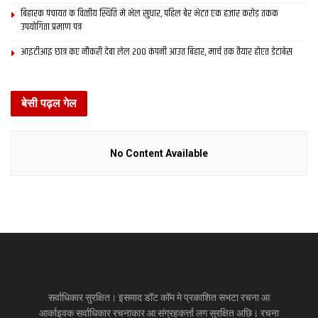
बिहारक पंचायत क वित्‍तीय स्थिति मे भेल सुधार, पहिल बेर भेटत एक हजार करोड़ तकक
उपयोगिता प्रमाण पत्र
आइटीआइ छात्र कए नौकरी देबा लेल 200 कंपनी आउत बिहार, मार्च तक तैयार होएत डेटाबेस
बेसी पढ़ल गेल
No Content Available
सर्वाधिकार सुरक्षित। इसमाद डॉट कॉम मे प्रकाशित सभटा रचना आ
आर्काइवक सर्वाधिकार रचनाकार आ संग्रहकर्त्ता लग सुरक्षित अछि। रचना