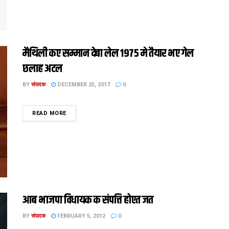
मैथिली कए सम्‍मान देबा लेल 1975 मे तैयार भए गेल
छलाह अटल
BY
संपादक
DECEMBER 25, 2017
0
DETAILS
READ MORE
आब भाजपा विधायक क संपत्ति होएत जब्‍त
BY
संपादक
FEBRUARY 5, 2012
0