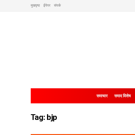
मुखपृष्ठ
ईपेपर
संपर्क
समाचार
समाद विशेष
Tag:
bjp