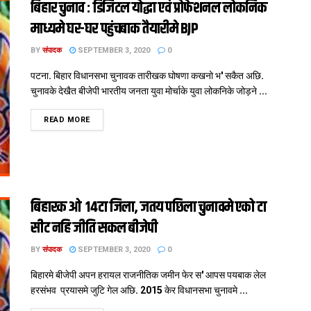
बिहार चुनाव : डिजिटल योद्धा एवं प्रोफेशनल लोकनिक
माध्यमे घर-घर पहुंचबाक तैयारीमे BJP
BY
संपादक
SEPTEMBER 3, 2020
0
पटना. बिहार विधानसभा चुनावक तारीखक घोषणा कखनो भ' सकैत अछि.
चुनावके देखैत बीजेपी भारतीय जनता युवा मोर्चाके युवा लोकनिके जोड़ने ...
DETAILS
READ MORE
बिहारक ओ 14टा जिला, जतय पछिला चुनावमे एको टा
सीट नहि जीति सकल बीजेपी
BY
संपादक
SEPTEMBER 3, 2020
0
बिहारमे बीजेपी अपन हरायल राजनीतिक जमीन फेर स' आपस पयबाक लेल
हरसंभव प्रयासमे जुटि गेल अछि. 2015 केर विधानसभा चुनावमे ...