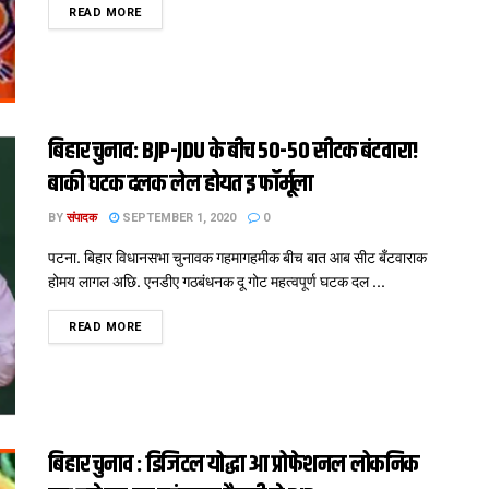
DETAILS
READ MORE
बिहार चुनाव: BJP-JDU के बीच 50-50 सीटक बंटवारा!
बाकी घटक दलक लेल होयत इ फॉर्मूला
BY
संपादक
SEPTEMBER 1, 2020
0
पटना. बिहार विधानसभा चुनावक गहमागहमीक बीच बात आब सीट बँटवाराक
होमय लागल अछि. एनडीए गठबंधनक दू गोट महत्वपूर्ण घटक दल ...
DETAILS
READ MORE
बिहार चुनाव : डिजिटल योद्धा आ प्रोफेशनल लोकनिक