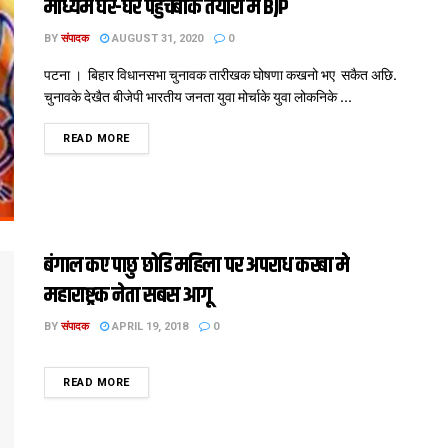
माध्यमे घर-घर पहुंचबाक तैयारी मे BJP
BY
संपादक
AUGUST 31, 2020
0
पटना । बिहार विधानसभा चुनावक तारीखक घोषणा कखनो भए सकैत अछि.
चुनावके देखैत बीजेपी भारतीय जनता युवा मोर्चाके युवा लोकनिके ...
DETAILS
READ MORE
बंगाल कए पाछु छोडि महिला पर अपराध करबा मे
महाराष्ट्रक नेता सबस आगू
BY
संपादक
APRIL 19, 2018
0
DETAILS
READ MORE