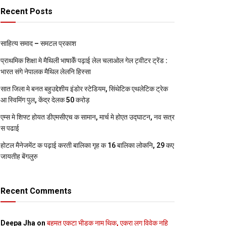
Recent Posts
साहित्य समाद – समटल प्रकाश
प्राथमिक शि‍क्षा मे मैथि‍ली भाषाकेँ पढ़ाई लेल चलाओल गेल ट्वीटर ट्रेंड :
भारत संगे नेपालक मैथिल लेलनि हिस्सा
सात जिला मे बनत बहुउद्देशीय इंडोर स्‍टेडि‍यम, सिंथेटिक एथलेटिक ट्रेक
आ स्विमिंग पुल, केंद्र देलक 50 करोड़
एम्स मे शिफ्ट होयत डीएमसीएच क सामान, मार्च मे होएत उद्घाटन, नव सत्र
स पढाई
होटल मैनेजमेंट क पढ़ाई करती बालिका गृह क 16 बालिका लोकनि, 29 कए
जायतीह बेंगलुरु
Recent Comments
Deepa Jha
on
बहुमत एकटा भीड़क नाम थिक, एकरा लग विवेक नहि