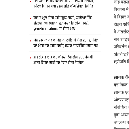
हेलीकॉप्टर स आब वैशाली आबि जा सकता सैलानी,
नहि पड़ल 
पर्यटन विभाग बना रहल अछि कॉमर्शियल हेलीपैड
विकास मे
मे बिहार
फेर स शुरू होएत पंजी सूत्रक पढाई, कामेश्वर सिंह
संस्कृत विश्वविद्यालय शुरू करत डिप्लोमा कोर्स,
होइत अछि
genetic relations पर होएत शोध
मे अंतर्र
सब राष्ट
बिहारक पंचायत क वित्‍तीय स्थिति मे भेल सुधार, पहिल
बेर भेटत एक हजार करोड़ तकक उपयोगिता प्रमाण पत्र
परिवर्तन 
अंतर्राष्
आइटीआइ छात्र कए नौकरी देबा लेल 200 कंपनी
श्रीपति 
आउत बिहार, मार्च तक तैयार होएत डेटाबेस
ज्ञानक के
दरभंगाक 
ज्ञानक एक
अंतरराष्
संबोधित
मुदा आध
उपलब्ध ब