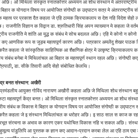
अछि। ओ मिथिला संस्कृत स्नातकोत्तर अध्ययन आ शोध संस्थान मे अंतरराष्ट्रीय 
 बिहार क योगदान विषय पर आयोजित संगोष्ठी क उद्घाटन सत्र मे अंतरराष्ट्रीय सं
 क महत्व पर प्रकाश दैत कहला जे एहि ठामक क्रियाकलाप स देश नहि विदेश सेहो ल
। राजनीति विज्ञान क विद्वान डा. श्रुतिधारी सिंह अपन व्याख्यान मे कहला जे वर्
ाष्ट्रीय राजनीति मे शांति आ युद्ध क संबंध मे सोच बदलल अछि। एहि मे कोनो न कोनो 
्र कए आणविक रूप स जुड़ब महत्वपूर्ण कारण अछि। पत्रकार अमलेंदु शेखर पाठक 
करैत कहला जे सांस्कृतिक साहित्यिक आ शैक्षणिक क्षेत्र मे उत्कृष्ट क्रियाकलाप
ट्रीय संबंध बनेबा मे मिथिलांचल आ बिहार क महत्वपूर्ण स्थान रहल अछि। संगोष्ठी कए
त्रिपाठी, डा. सीके तिवारी आदि सेहो संबोधित केलथि।
ंद्र बनत संस्‍थान: अखैरी
प्रमंडलीय आयुक्त गोविंद नारायण अखौरी कहला अछि जे मिथिला शोध संस्‍थान बहु
टा महत्‍वपूर्ण केंद्र बनत। ओ मिथिला संस्कृत स्नातकोत्तर अध्ययन आ शोध संस्था
ट्रीय संबंध क विकास मे बिहार क योगदान विषय पर आयोजित संगोष्ठी क उद्घाटन 
 करैत कहला जे इ संस्थान मिथिलांचल क धरोहर अछि। इ साठ साल स काज क र
ारभूत संरचना क अभाव क कारण एकर यथोचित विकास नहि भ सकल अछि। संस्था
हुमूल्य पांडुलिपि आ पुस्तक क ज्ञान कए आदान-प्रदान करबा लेल आ एहि ठाम एबा