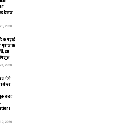
थेटिक
क आ
ेंद्र देलक
6, 2020
ंट क पढ़ाई
 गृह क 16
ि, 29
ंगलुरु
4, 2020
एत पंजी
ामेश्वर
 शुरू करत
,
ations
9, 2020