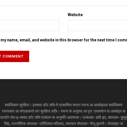
Website
my name, email, and website in this browser for the next time I co
सर्वाधिकार सुरक्षित। इसमाद डॉट कॉम मे प्रकाशित सभटा रचना आ आर्काइवक सर्वाधिकार
रचनाकार आ संग्रहकर्त्ता लग सुरक्षित अछि। रचना क अनुवाद आ पुन: प्रकाशन वा आर्काइव क
उपयोग लेल इ-समाद डॉट कॉम प्रबंधन क अनुमति आवश्यक। प्रबंधक- छवि झा, संपादक- कुमु
सिंह, राजनीतिक संपादक- प्रीतिलता मल्लिक, समाचार संपादक- नीलू कुमारी। वेवसाइट क