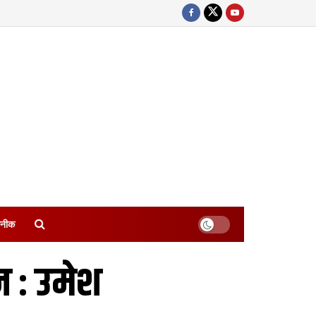
नीक
न : उमेश