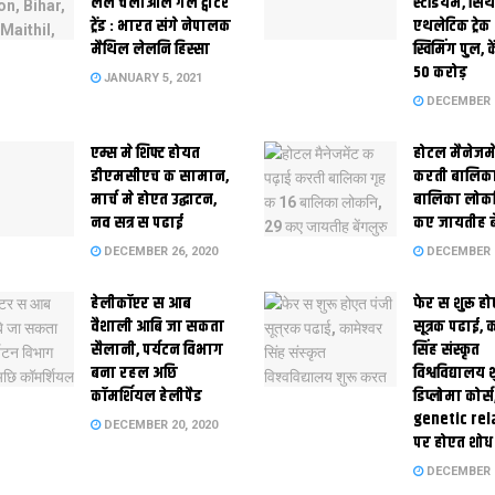
लेल चलाओल गेल ट्वीटर
स्‍टेडि‍यम, सिं
ट्रेंड : भारत संगे नेपालक
एथलेटिक ट्रे
मैथिल लेलनि हिस्सा
स्विमिंग पुल, क
50 करोड़
JANUARY 5, 2021
DECEMBER 2
एम्स मे शिफ्ट होयत
होटल मैनेजमे
डीएमसीएच क सामान,
करती बालिका
मार्च मे होएत उद्घाटन,
बालिका लोकन
नव सत्र स पढाई
कए जायतीह बे
DECEMBER 26, 2020
DECEMBER 2
हेलीकॉप्टर स आब
फेर स शुरू हो
वैशाली आबि जा सकता
सूत्रक पढाई, क
सैलानी, पर्यटन विभाग
सिंह संस्कृत
बना रहल अछि
विश्वविद्यालय
कॉमर्शियल हेलीपैड
डिप्लोमा कोर्स
genetic rel
DECEMBER 20, 2020
पर होएत शोध
DECEMBER 1