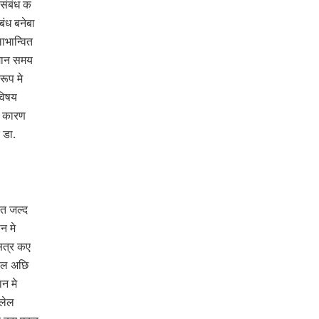
संबंध क
बंध बनेबा
ाभान्वित
तमान समय
रूप मे
विषय
 क कारण
 डा.
त जल्‍द
न मे
सत्र कए
हल अछि
न मे
 लेल