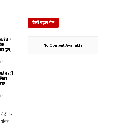
बेसी पढ़ल गेल
उद्देशीय
ेटिक
No Content Available
िंग पुल,
20
ढ़ाई करती
ालिका
तीह
20
 रोटी क
 अंतर