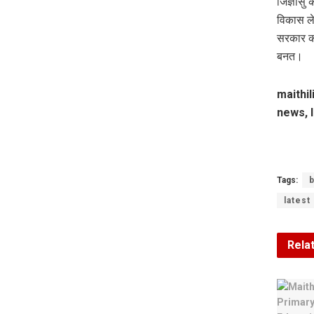
जिज्ञास
विकास ले
सरकार क 
बनत।
maithil
news, l
Tags:
b
latest
Rela