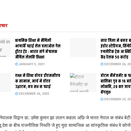
ाचार
प्राथमिक शि‍क्षा मे मैथि‍ली
सात जिला मे बनत बहु
भाषाकेँ पढ़ाई लेल चलाओल गेल
इंडोर स्‍टेडि‍यम, सिंथ
ट्वीटर ट्रेंड : भारत संगे नेपालक
एथलेटिक ट्रेक आ स्विम
मैथिल लेलनि हिस्सा
केंद्र देलक 50 करोड़
JANUARY 5, 2021
DECEMBER 26, 20
एम्स मे शिफ्ट होयत डीएमसीएच
होटल मैनेजमेंट क प
क सामान, मार्च मे होएत
बालिका गृह क 16 ब
उद्घाटन, नव सत्र स पढाई
लोकनि, 29 कए जाय
बेंगलुरु
DECEMBER 26, 2020
DECEMBER 24, 20
ेपालक विद्वान डा. उमेश कुमार झा ललन कहला अछि जे भारत नेपाल क संबंध बेटी
ू देश क बीच राजनीतिक स्थिति जे हुए मुदा सामाजिक आ सांस्कृतिक संबंध मे कोनो