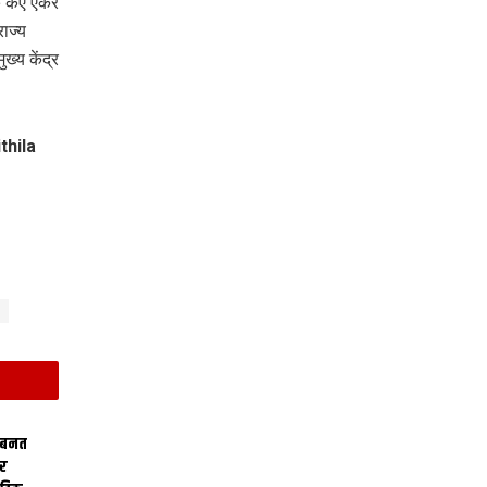
क कए एकर
ाज्य
्य केंद्र
thila
 बनत
ोर