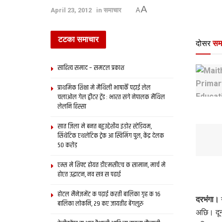
A
April 23, 2012
in
समाचार
A
टटका समाचार
दोसर
सम
साहित्य समाद – समटल प्रकाश
प्राथमिक शि‍क्षा मे मैथि‍ली भाषाकेँ पढ़ाई लेल
चलाओल गेल ट्वीटर ट्रेंड : भारत संगे नेपालक मैथिल
लेलनि हिस्सा
सात जिला मे बनत बहुउद्देशीय इंडोर स्‍टेडि‍यम,
सिंथेटिक एथलेटिक ट्रेक आ स्विमिंग पुल, केंद्र देलक
50 करोड़
एम्स मे शिफ्ट होयत डीएमसीएच क सामान, मार्च मे
होएत उद्घाटन, नव सत्र स पढाई
होटल मैनेजमेंट क पढ़ाई करती बालिका गृह क 16
दरभंगा।
न
बालिका लोकनि, 29 कए जायतीह बेंगलुरु
अछि। दून