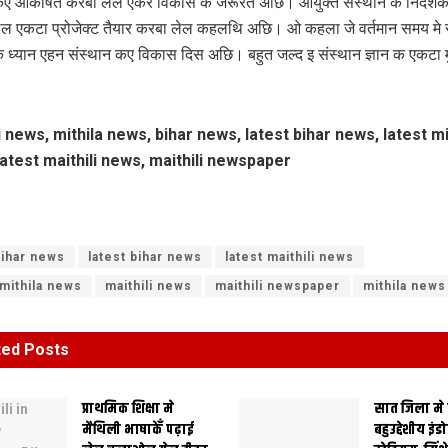
ु कए आकर्षित करबा लेल एकर विकास क जरूरत अछि। आयुक्त संस्थान क निदेश
ल एकटा प्रोजेक्ट तैयार करबा लेल कहलथि अछि। ओ कहला जे वर्तमान समय मे र
ध्यान एहन संस्थान कए विकास दिस अछि। बहुत जल्‍द इ संस्थान ज्ञान क एकटा मुख
i news, mithila news, bihar news, latest bihar news, latest mi
atest maithili news, maithili newspaper
ihar news
latest bihar news
latest maithili news
 mithila news
maithili news
maithili newspaper
mithila news
ted
Posts
प्राथमिक शि‍क्षा मे
सात जिला मे
मैथि‍ली भाषाकेँ पढ़ाई
बहुउद्देशीय इंड