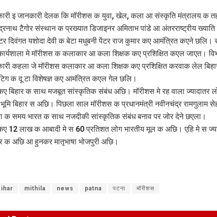
री इ जानकारी देलक कि मॉरीशस क युवा, खेल, कला आ संस्कृति मंत्रालय क 
द्रनाथ टैगोर संस्थान क प्रख्यात डिजाइनर अमिताभ पांडे आ अंतरराष्ट्रीय ख्याति प
ेंटर दिवंगत यशोदा देवी क बेटा मधुबनी पेंटर राज कुमार कए आमंत्रित कएने छलि।
ार्यशाला मे मॉरीशस क कलाकार आ कला शिक्षक कए प्रशिक्षित कएल जाएत। वि
ारी कहला जे मॉरीशस कलाकार आ कला शिक्षक कए प्रशिक्षित करवाक लेल बिहा
ेंटिग क दू टा विशेषज्ञ कए आमंत्रित कएल गेल छलि।
ए बिहार क साथ मजबूत सांस्कृतिक संबंध अछि। मॉरीशस मे रह वाला ज्यादातर 
ए भूमि बिहार स अछि। पिछला साल मॉरीशस क प्रधानमंत्री नवीनचंद्र रामगुलाम स
रा क समय भारत क साथ नजदीकी सांस्कृतिक संबंध बनाव पर जोर देने छएला।
ए 12 लाख क आबादी मे स 60 प्रतिशत लोग भारतीय मूल क अछि। एहि मे स ज्य
र क अछि आ हुनकर मातृभाषा भोजपुरी अछि।
ihar
mithila
news
patna
पटना
मॉरीशस