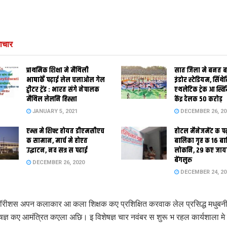
ाचार
प्राथमिक शि‍क्षा मे मैथि‍ली
सात जिला मे बनत बहु
भाषाकेँ पढ़ाई लेल चलाओल गेल
इंडोर स्‍टेडि‍यम, सिंथ
ट्वीटर ट्रेंड : भारत संगे नेपालक
एथलेटिक ट्रेक आ स्विम
मैथिल लेलनि हिस्सा
केंद्र देलक 50 करोड़
JANUARY 5, 2021
DECEMBER 26, 20
एम्स मे शिफ्ट होयत डीएमसीएच
होटल मैनेजमेंट क प
क सामान, मार्च मे होएत
बालिका गृह क 16 ब
उद्घाटन, नव सत्र स पढाई
लोकनि, 29 कए जाय
बेंगलुरु
DECEMBER 26, 2020
DECEMBER 24, 20
रीशस अपन कलाकार आ कला शिक्षक कए प्रशिक्षित करवाक लेल प्रसिद्ध मधुबनी प
ेषज्ञ कए आमंत्रित कएला अछि। इ विशेषज्ञ चार नवंबर स शुरू भ रहल कार्यशाला मे 