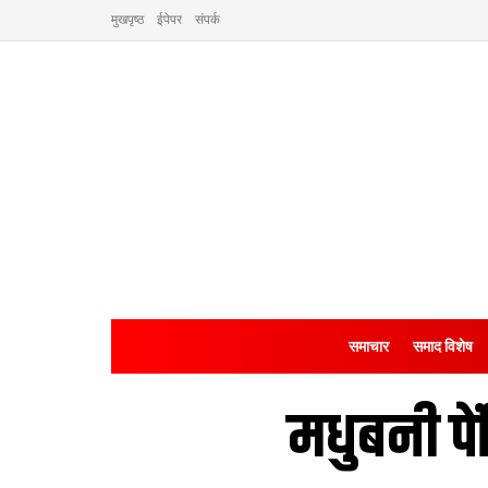
मुखपृष्ठ
ईपेपर
संपर्क
समाचार
समाद विशेष
मधुबनी पे