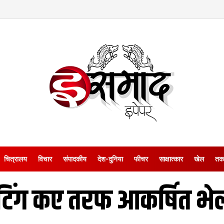
चित्रालय
विचार
संपादकीय
देश-दुनिया
फीचर
साक्षात्‍कार
खेल
तक
ंटिंग कए तरफ आकर्षित 