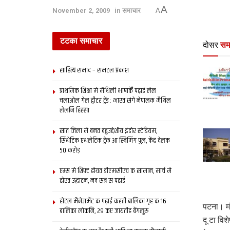
A
November 2, 2009
in
समाचार
A
टटका समाचार
दोसर
सम
साहित्य समाद – समटल प्रकाश
प्राथमिक शि‍क्षा मे मैथि‍ली भाषाकेँ पढ़ाई लेल
चलाओल गेल ट्वीटर ट्रेंड : भारत संगे नेपालक मैथिल
लेलनि हिस्सा
सात जिला मे बनत बहुउद्देशीय इंडोर स्‍टेडि‍यम,
सिंथेटिक एथलेटिक ट्रेक आ स्विमिंग पुल, केंद्र देलक
50 करोड़
एम्स मे शिफ्ट होयत डीएमसीएच क सामान, मार्च मे
होएत उद्घाटन, नव सत्र स पढाई
होटल मैनेजमेंट क पढ़ाई करती बालिका गृह क 16
पटना। मॉ
बालिका लोकनि, 29 कए जायतीह बेंगलुरु
दू टा विश