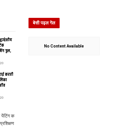
बेसी पढ़ल गेल
उद्देशीय
ेटिक
No Content Available
िंग पुल,
20
ढ़ाई करती
ालिका
तीह
20
ेंटिंग क
प्रशिक्षण