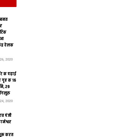
 बनत
ोर
थेटिक
क आ
ेंद्र देलक
6, 2020
ंट क पढ़ाई
 गृह क 16
ि, 29
ंगलुरु
4, 2020
एत पंजी
ामेश्वर
 शुरू करत