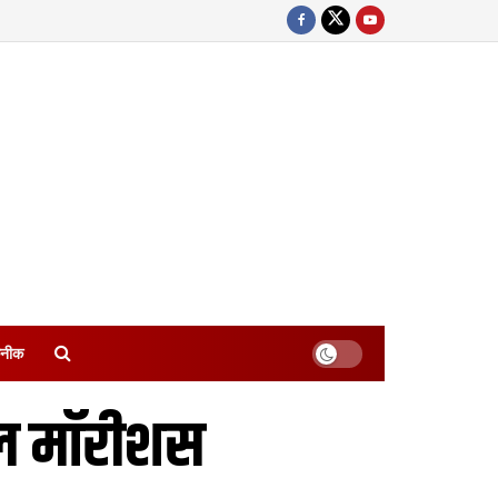
नीक
भेल मॉरीशस