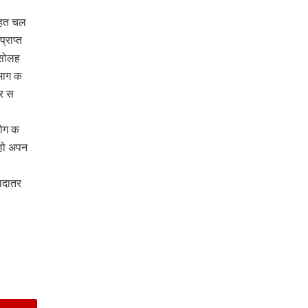
तहत चल
्राप्त
 सोलह
भाग क
र स
लोग क
ेहो अपन
ादातर