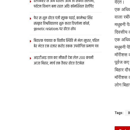
हेलीकॉप्टर स आब वैशाली आबि जा सकता सैलानी,
देएत।
पर्यटन विभाग बना रहल अछि कॉमर्शियल हेलीपैड
एक अधिका
वाला रबीं
फेर स शुरू होएत पंजी सूत्रक पढाई, कामेश्वर सिंह
संस्कृत विश्वविद्यालय शुरू करत डिप्लोमा कोर्स,
मधुबनी प
genetic relations पर होएत शोध
दिवसीय क
एक अधिक
बिहारक पंचायत क वित्‍तीय स्थिति मे भेल सुधार, पहिल
बेर भेटत एक हजार करोड़ तकक उपयोगिता प्रमाण पत्र
मधुबनी प
मॉरीशस क
आइटीआइ छात्र कए नौकरी देबा लेल 200 कंपनी
पूर्वज क
आउत बिहार, मार्च तक तैयार होएत डेटाबेस
बिहार दौ
मॉरीशस क
लोग बिहा
Tags:
B