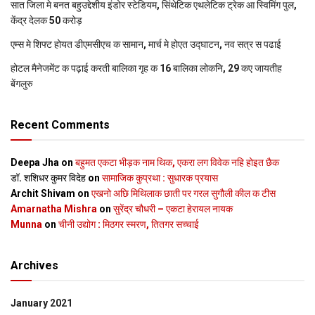
सात जिला मे बनत बहुउद्देशीय इंडोर स्‍टेडि‍यम, सिंथेटिक एथलेटिक ट्रेक आ स्विमिंग पुल,
केंद्र देलक 50 करोड़
एम्स मे शिफ्ट होयत डीएमसीएच क सामान, मार्च मे होएत उद्घाटन, नव सत्र स पढाई
होटल मैनेजमेंट क पढ़ाई करती बालिका गृह क 16 बालिका लोकनि, 29 कए जायतीह
बेंगलुरु
Recent Comments
Deepa Jha
on
बहुमत एकटा भीड़क नाम थिक, एकरा लग विवेक नहि होइत छैक
डॉ. शशिधर कुमर विदेह
on
सामाजिक कुप्रथा : सुधारक प्रयास
Archit Shivam
on
एखनो अछि मिथिलाक छाती पर गरल सुगौली कील क टीस
Amarnatha Mishra
on
सुरेंद्र चौधरी – एकटा हेरायल नायक
Munna
on
चीनी उद्योग : मिठगर स्‍मरण, तितगर सच्‍चाई
Archives
January 2021