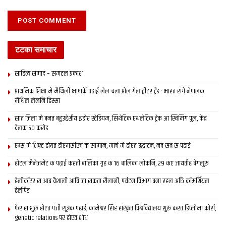
टटका समाचार
साहित्य समाद – समटल प्रकाश
प्राथमिक शि‍क्षा मे मैथि‍ली भाषाकेँ पढ़ाई लेल चलाओल गेल ट्वीटर ट्रेंड : भारत संगे नेपालक
मैथिल लेलनि हिस्सा
सात जिला मे बनत बहुउद्देशीय इंडोर स्‍टेडि‍यम, सिंथेटिक एथलेटिक ट्रेक आ स्विमिंग पुल, केंद्र
देलक 50 करोड़
एम्स मे शिफ्ट होयत डीएमसीएच क सामान, मार्च मे होएत उद्घाटन, नव सत्र स पढाई
होटल मैनेजमेंट क पढ़ाई करती बालिका गृह क 16 बालिका लोकनि, 29 कए जायतीह बेंगलुरु
हेलीकॉप्टर स आब वैशाली आबि जा सकता सैलानी, पर्यटन विभाग बना रहल अछि कॉमर्शियल
हेलीपैड
फेर स शुरू होएत पंजी सूत्रक पढाई, कामेश्वर सिंह संस्कृत विश्वविद्यालय शुरू करत डिप्लोमा कोर्स,
genetic relations पर होएत शोध