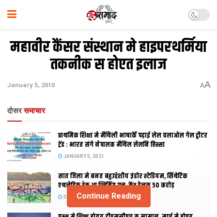
महावीर कैंसर संस्थान मे हाइपरथर्मिया
तकनीक स होएत इलाज
A
January 5, 2010
A
दोसर
समाचार
प्राथमिक शि‍क्षा मे मैथि‍ली भाषाकेँ पढ़ाई लेल चलाओल गेल ट्वीटर
ट्रेंड : भारत संगे नेपालक मैथिल लेलनि हिस्सा
JANUARY 5, 2021
सात जिला मे बनत बहुउद्देशीय इंडोर स्‍टेडि‍यम, सिंथेटिक
एथलेटिक ट्रेक आ स्विमिंग पुल, केंद्र देलक 50 करोड़
Continue Reading
DECEMBER 26, 2020