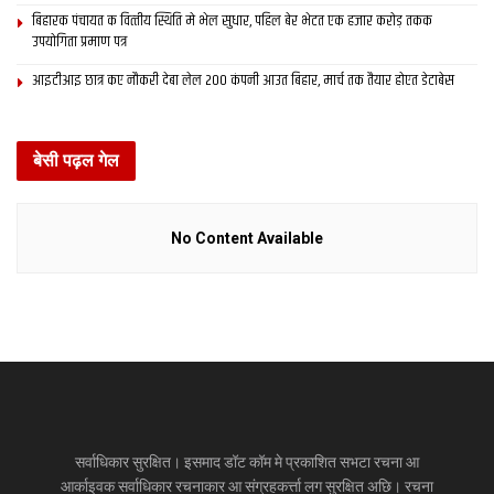
बिहारक पंचायत क वित्‍तीय स्थिति मे भेल सुधार, पहिल बेर भेटत एक हजार करोड़ तकक
उपयोगिता प्रमाण पत्र
आइटीआइ छात्र कए नौकरी देबा लेल 200 कंपनी आउत बिहार, मार्च तक तैयार होएत डेटाबेस
बेसी पढ़ल गेल
No Content Available
सर्वाधिकार सुरक्षित। इसमाद डॉट कॉम मे प्रकाशित सभटा रचना आ
आर्काइवक सर्वाधिकार रचनाकार आ संग्रहकर्त्ता लग सुरक्षित अछि। रचना