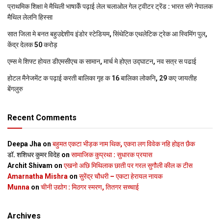
प्राथमिक शि‍क्षा मे मैथि‍ली भाषाकेँ पढ़ाई लेल चलाओल गेल ट्वीटर ट्रेंड : भारत संगे नेपालक
मैथिल लेलनि हिस्सा
सात जिला मे बनत बहुउद्देशीय इंडोर स्‍टेडि‍यम, सिंथेटिक एथलेटिक ट्रेक आ स्विमिंग पुल,
केंद्र देलक 50 करोड़
एम्स मे शिफ्ट होयत डीएमसीएच क सामान, मार्च मे होएत उद्घाटन, नव सत्र स पढाई
होटल मैनेजमेंट क पढ़ाई करती बालिका गृह क 16 बालिका लोकनि, 29 कए जायतीह
बेंगलुरु
Recent Comments
Deepa Jha
on
बहुमत एकटा भीड़क नाम थिक, एकरा लग विवेक नहि होइत छैक
डॉ. शशिधर कुमर विदेह
on
सामाजिक कुप्रथा : सुधारक प्रयास
Archit Shivam
on
एखनो अछि मिथिलाक छाती पर गरल सुगौली कील क टीस
Amarnatha Mishra
on
सुरेंद्र चौधरी – एकटा हेरायल नायक
Munna
on
चीनी उद्योग : मिठगर स्‍मरण, तितगर सच्‍चाई
Archives