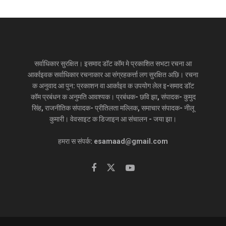
सर्वाधिकार सुरक्षित। इसमाद डॉट कॉम मे प्रकाशित सभटा रचना आ
आर्काइवक सर्वाधिकार रचनाकार आ संग्रहकर्त्ता लग सुरक्षित अछि। रचना
क अनुवाद आ पुन: प्रकाशन वा आर्काइव क उपयोग लेल इ-समाद डॉट
कॉम प्रबंधन क अनुमति आवश्यक। प्रबंधक- छवि झा, संपादक- कुमुद
सिंह, राजनीतिक संपादक- प्रीतिलता मल्लिक, समाचार संपादक- नीलू
कुमारी। वेवसाइट क डिजाइन आ संचालन - जया झा।
हमरा स संपर्क: esamaad@gmail.com