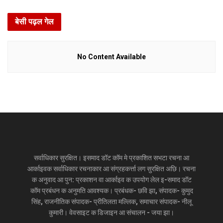
बेसी पढ़ल गेल
No Content Available
सर्वाधिकार सुरक्षित। इसमाद डॉट कॉम मे प्रकाशित सभटा रचना आ
आर्काइवक सर्वाधिकार रचनाकार आ संग्रहकर्त्ता लग सुरक्षित अछि। रचना
क अनुवाद आ पुन: प्रकाशन वा आर्काइव क उपयोग लेल इ-समाद डॉट
कॉम प्रबंधन क अनुमति आवश्यक। प्रबंधक- छवि झा, संपादक- कुमुद
सिंह, राजनीतिक संपादक- प्रीतिलता मल्लिक, समाचार संपादक- नीलू
कुमारी। वेवसाइट क डिजाइन आ संचालन - जया झा।