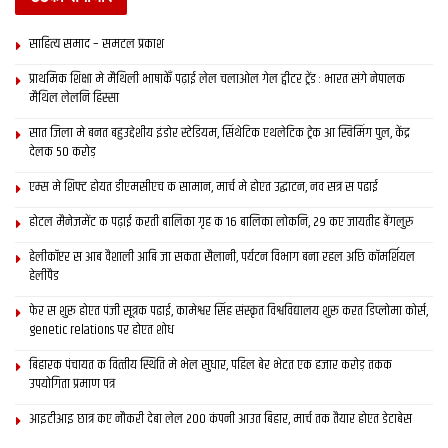
साहित्य समाद – समटल प्रकाश
प्राथमिक शि‍क्षा मे मैथि‍ली भाषाकेँ पढ़ाई लेल चलाओल गेल ट्वीटर ट्रेंड : भारत संगे नेपालक
मैथिल लेलनि हिस्सा
सात जिला मे बनत बहुउद्देशीय इंडोर स्‍टेडि‍यम, सिंथेटिक एथलेटिक ट्रेक आ स्विमिंग पुल, केंद्र
देलक 50 करोड़
एम्स मे शिफ्ट होयत डीएमसीएच क सामान, मार्च मे होएत उद्घाटन, नव सत्र स पढाई
होटल मैनेजमेंट क पढ़ाई करती बालिका गृह क 16 बालिका लोकनि, 29 कए जायतीह बेंगलुरु
हेलीकॉप्टर स आब वैशाली आबि जा सकता सैलानी, पर्यटन विभाग बना रहल अछि कॉमर्शियल
हेलीपैड
फेर स शुरू होएत पंजी सूत्रक पढाई, कामेश्वर सिंह संस्कृत विश्वविद्यालय शुरू करत डिप्लोमा कोर्स,
genetic relations पर होएत शोध
बिहारक पंचायत क वित्‍तीय स्थिति मे भेल सुधार, पहिल बेर भेटत एक हजार करोड़ तकक
उपयोगिता प्रमाण पत्र
आइटीआइ छात्र कए नौकरी देबा लेल 200 कंपनी आउत बिहार, मार्च तक तैयार होएत डेटाबेस