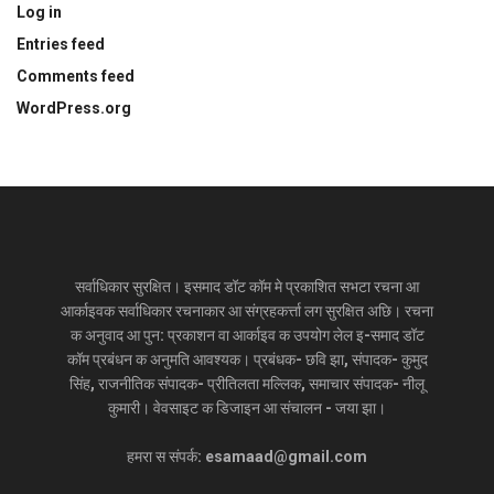
Log in
Entries feed
Comments feed
WordPress.org
सर्वाधिकार सुरक्षित। इसमाद डॉट कॉम मे प्रकाशित सभटा रचना आ
आर्काइवक सर्वाधिकार रचनाकार आ संग्रहकर्त्ता लग सुरक्षित अछि। रचना
क अनुवाद आ पुन: प्रकाशन वा आर्काइव क उपयोग लेल इ-समाद डॉट
कॉम प्रबंधन क अनुमति आवश्यक। प्रबंधक- छवि झा, संपादक- कुमुद
सिंह, राजनीतिक संपादक- प्रीतिलता मल्लिक, समाचार संपादक- नीलू
कुमारी। वेवसाइट क डिजाइन आ संचालन - जया झा।
हमरा स संपर्क: esamaad@gmail.com