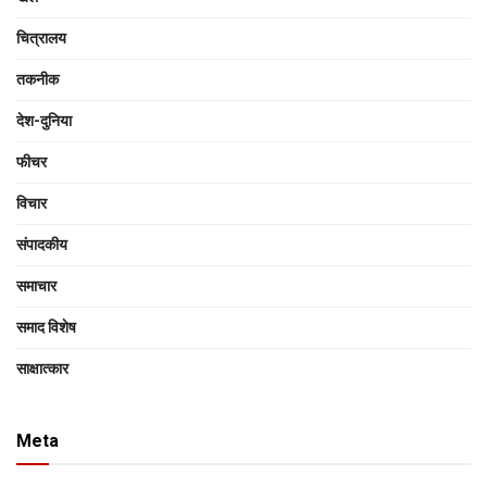
चित्रालय
तकनीक
देश-दुनिया
फीचर
विचार
संपादकीय
समाचार
समाद विशेष
साक्षात्‍कार
Meta