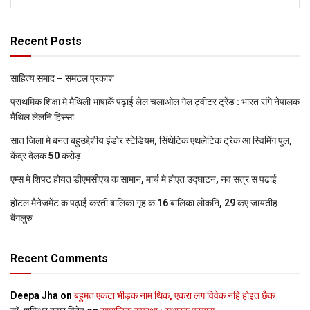
Recent Posts
साहित्य समाद – समटल प्रकाश
प्राथमिक शि‍क्षा मे मैथि‍ली भाषाकेँ पढ़ाई लेल चलाओल गेल ट्वीटर ट्रेंड : भारत संगे नेपालक
मैथिल लेलनि हिस्सा
सात जिला मे बनत बहुउद्देशीय इंडोर स्‍टेडि‍यम, सिंथेटिक एथलेटिक ट्रेक आ स्विमिंग पुल,
केंद्र देलक 50 करोड़
एम्स मे शिफ्ट होयत डीएमसीएच क सामान, मार्च मे होएत उद्घाटन, नव सत्र स पढाई
होटल मैनेजमेंट क पढ़ाई करती बालिका गृह क 16 बालिका लोकनि, 29 कए जायतीह
बेंगलुरु
Recent Comments
Deepa Jha
on
बहुमत एकटा भीड़क नाम थिक, एकरा लग विवेक नहि होइत छैक