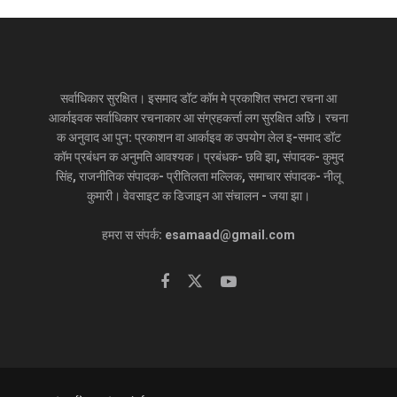
सर्वाधिकार सुरक्षित। इसमाद डॉट कॉम मे प्रकाशित सभटा रचना आ
आर्काइवक सर्वाधिकार रचनाकार आ संग्रहकर्त्ता लग सुरक्षित अछि। रचना
क अनुवाद आ पुन: प्रकाशन वा आर्काइव क उपयोग लेल इ-समाद डॉट
कॉम प्रबंधन क अनुमति आवश्यक। प्रबंधक- छवि झा, संपादक- कुमुद
सिंह, राजनीतिक संपादक- प्रीतिलता मल्लिक, समाचार संपादक- नीलू
कुमारी। वेवसाइट क डिजाइन आ संचालन - जया झा।
हमरा स संपर्क: esamaad@gmail.com