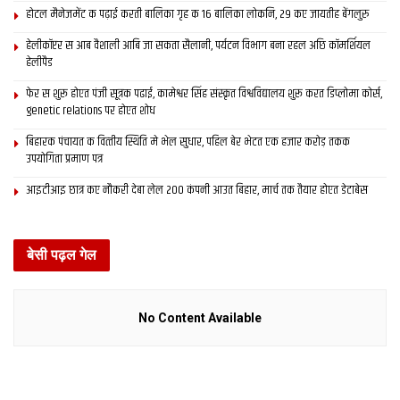
होटल मैनेजमेंट क पढ़ाई करती बालिका गृह क 16 बालिका लोकनि, 29 कए जायतीह बेंगलुरु
हेलीकॉप्टर स आब वैशाली आबि जा सकता सैलानी, पर्यटन विभाग बना रहल अछि कॉमर्शियल
हेलीपैड
फेर स शुरू होएत पंजी सूत्रक पढाई, कामेश्वर सिंह संस्कृत विश्वविद्यालय शुरू करत डिप्लोमा कोर्स,
genetic relations पर होएत शोध
बिहारक पंचायत क वित्‍तीय स्थिति मे भेल सुधार, पहिल बेर भेटत एक हजार करोड़ तकक
उपयोगिता प्रमाण पत्र
आइटीआइ छात्र कए नौकरी देबा लेल 200 कंपनी आउत बिहार, मार्च तक तैयार होएत डेटाबेस
बेसी पढ़ल गेल
No Content Available