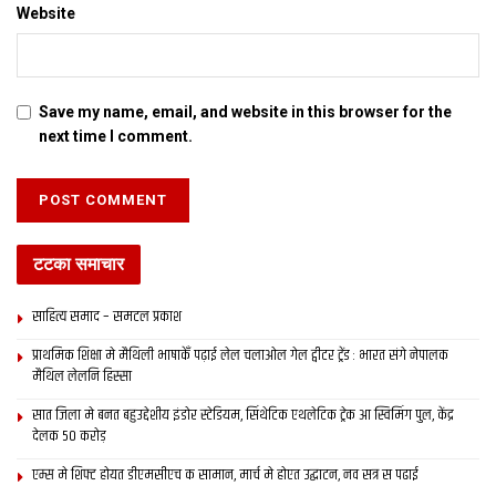
Website
Save my name, email, and website in this browser for the
next time I comment.
टटका समाचार
साहित्य समाद – समटल प्रकाश
प्राथमिक शि‍क्षा मे मैथि‍ली भाषाकेँ पढ़ाई लेल चलाओल गेल ट्वीटर ट्रेंड : भारत संगे नेपालक
मैथिल लेलनि हिस्सा
सात जिला मे बनत बहुउद्देशीय इंडोर स्‍टेडि‍यम, सिंथेटिक एथलेटिक ट्रेक आ स्विमिंग पुल, केंद्र
देलक 50 करोड़
एम्स मे शिफ्ट होयत डीएमसीएच क सामान, मार्च मे होएत उद्घाटन, नव सत्र स पढाई